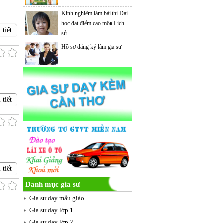
Kinh nghiệm làm bài thi Đại
học đạt điểm cao môn Lịch
 tiết
sử
Hồ sơ đăng ký làm gia sư
 tiết
 tiết
Danh mục gia sư
Gia sư dạy mẫu giáo
Gia sư dạy lớp 1
Gia sư dạy lớp 2