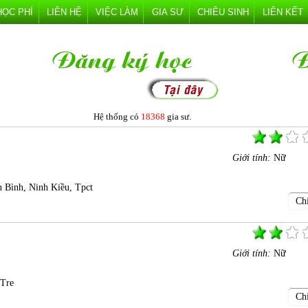
HỌC PHÍ
LIÊN HỆ
VIỆC LÀM
GIA SƯ
CHIÊU SINH
LIÊN KẾT
Hệ thống có
18368
gia sư.
Giới tính:
Nữ
n Bình, Ninh Kiều, Tpct
Chi
Giới tính:
Nữ
 Tre
Chi