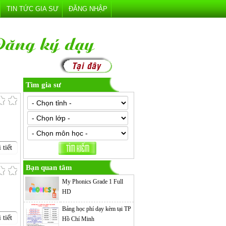
TIN TỨC GIA SƯ
ĐĂNG NHẬP
Tìm gia sư
 tiết
Bạn quan tâm
My Phonics Grade 1 Full
HD
Bảng học phí dạy kèm tại TP
 tiết
Hồ Chí Minh