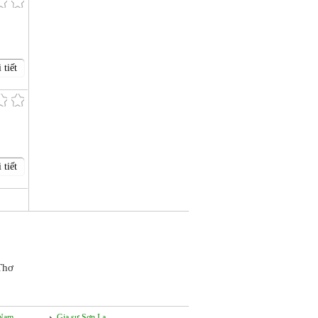
 tiết
 tiết
Thơ
 Nam
Gia sư Sơn La