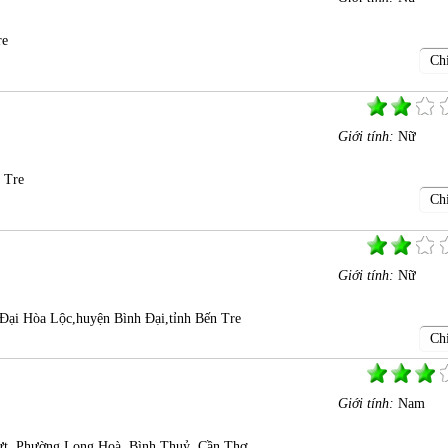
re
Chi
Giới tính:
Nữ
 Tre
Chi
Giới tính:
Nữ
Đại Hòa Lộc,huyện Bình Đại,tỉnh Bến Tre
Chi
Giới tính:
Nam
t, Phường Long Hoà, Bình Thuỷ, Cần Thơ