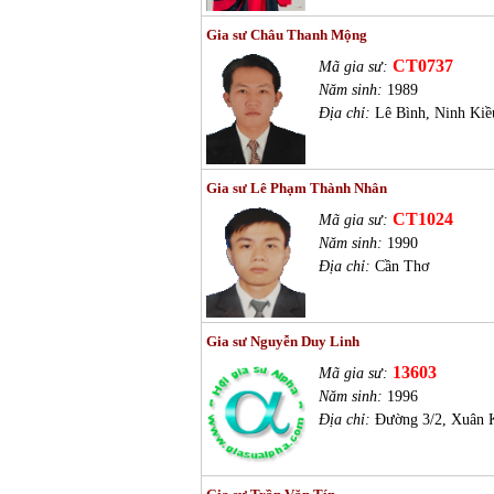
Gia sư Châu Thanh Mộng
CT0737
Mã gia sư:
Năm sinh:
1989
Địa chỉ:
Lê Bình, Ninh Kiề
Gia sư Lê Phạm Thành Nhân
CT1024
Mã gia sư:
Năm sinh:
1990
Địa chỉ:
Cần Thơ
Gia sư Nguyễn Duy Linh
13603
Mã gia sư:
Năm sinh:
1996
Địa chỉ:
Đường 3/2, Xuân 