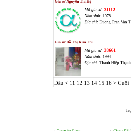
Gia sư Nguyễn Thị Hệ
31112
Mã gia sư:
Năm sinh:
1978
Địa chỉ:
Duong Tran Van T
Gia sư Đỗ Thị Kim Thi
38661
Mã gia sư:
Năm sinh:
1994
Địa chỉ:
Thạnh Hiệp Thạnh
Đầu
<
11
12
13
14
15
16
>
Cuối
Tr
Gia sư An Giang
Gia sư Đắk 