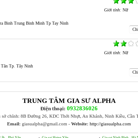
Giới tính:
Nữ
ra Binh Trung Binh Minh Tp Tay Ninh
Chi
Giới tính:
Nữ
 Tân Tp. Tây Ninh
Chi
TRUNG TÂM GIA SƯ ALPHA
0932836026
Điện thoại:
ụ sở chính: 8B Đường 26, KDC Thới Nhựt, An Khánh, Ninh Kiều, Cần 
Email:
giasualpha@gmail.com -
Website:
http://giasualpha.com
Lắk - Phú Yên
Gia sư Hưng Yên
Gia sư Ninh Bình - Hà