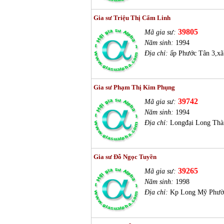
Gia sư Triệu Thị Cẩm Linh
39805
Mã gia sư:
Năm sinh:
1994
Địa chỉ:
ấp Phước Tân 3,x
Gia sư Phạm Thị Kim Phụng
39742
Mã gia sư:
Năm sinh:
1994
Địa chỉ:
Longđại Long Thà
Gia sư Đỗ Ngọc Tuyền
39265
Mã gia sư:
Năm sinh:
1998
Địa chỉ:
Kp Long Mỹ Phườ