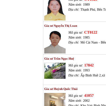
Năm sinh:
1989
Địa chỉ:
Thạnh Phú, Bến T
Gia sư Nguyễn Thị Loan
CT0122
Mã gia sư:
Năm sinh:
1985
Địa chỉ:
Mỏ Cài Nam - Bến
Gia sư Trần Ngọc Huệ
17842
Mã gia sư:
Năm sinh:
1993
Địa chỉ:
Ấp Bình Huề 2,xã 
Gia sư Huỳnh Quốc Thái
41057
Mã gia sư:
Năm sinh:
2002
Địa chỉ:
Khu Vực Bình Nhự