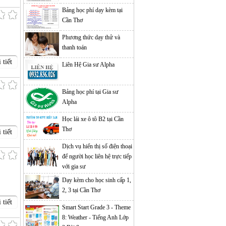
Bảng học phí dạy kèm tại
Cần Thơ
Phương thức dạy thử và
thanh toán
 tiết
Liên Hệ Gia sư Alpha
Bảng học phí tại Gia sư
Alpha
Học lái xe ô tô B2 tại Cần
Thơ
 tiết
Dịch vụ hiển thị số điện thoại
để người học liên hệ trực tiếp
với gia sư
Dạy kèm cho học sinh cấp 1,
2, 3 tại Cần Thơ
 tiết
Smart Start Grade 3 - Theme
8: Weather - Tiếng Anh Lớp