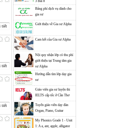
3 Bài 8
Bảng phí dịch vụ dành cho
gia sư
Giới thiệu về Gia sư Alpha
 tiết
Cam kết của Gia sư Alpha
Nội quy nhận lớp có thu phí
giới thiệu tại Trung tâm gia
 tiết
sư Alpha
Hướng dẫn tìm lớp dạy gia
sư
Giáo viên gia sư luyện thi
IELTS cấp tốc ở Cần Thơ
Tuyển giáo viên dạy đàn
 tiết
Organ, Piano, Guitar
My Phonics Grade 1 - Unit
1: A a, ant, apple, alligator