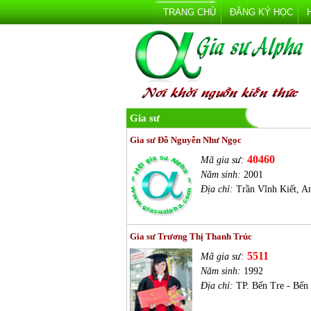
TRANG CHỦ
ĐĂNG KÝ HỌC
Gia sư
Gia sư Đỗ Nguyễn Như Ngọc
40460
Mã gia sư:
Năm sinh:
2001
Địa chỉ:
Trần Vĩnh Kiết, A
Gia sư Trương Thị Thanh Trúc
5511
Mã gia sư:
Năm sinh:
1992
Địa chỉ:
TP. Bến Tre - Bến