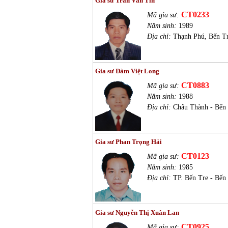
Gia sư Trần Văn Tín
CT0233
Mã gia sư:
Năm sinh:
1989
Địa chỉ:
Thạnh Phú, Bến T
Gia sư Đàm Việt Long
CT0883
Mã gia sư:
Năm sinh:
1988
Địa chỉ:
Châu Thành - Bến
Gia sư Phan Trọng Hải
CT0123
Mã gia sư:
Năm sinh:
1985
Địa chỉ:
TP. Bến Tre - Bến
Gia sư Nguyễn Thị Xuân Lan
CT0925
Mã gia sư: