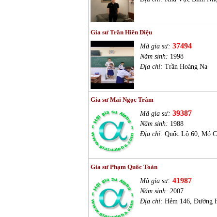
Gia sư Trần Hiền Diệu
37494
Mã gia sư:
Năm sinh:
1998
Địa chỉ:
Trần Hoàng Na
Gia sư Mai Ngọc Trâm
39387
Mã gia sư:
Năm sinh:
1988
Địa chỉ:
Quốc Lộ 60, Mỏ C
Gia sư Phạm Quốc Toàn
41987
Mã gia sư:
Năm sinh:
2007
Địa chỉ:
Hẻm 146, Đường H