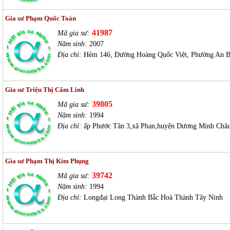
Gia sư Phạm Quốc Toàn
41987
Mã gia sư:
Năm sinh:
2007
Địa chỉ:
Hẻm 146, Đường Hoàng Quốc Việt, Phường An B
Gia sư Triệu Thị Cẩm Linh
39805
Mã gia sư:
Năm sinh:
1994
Địa chỉ:
ấp Phước Tân 3,xã Phan,huyện Dương Minh Châu
Gia sư Phạm Thị Kim Phụng
39742
Mã gia sư:
Năm sinh:
1994
Địa chỉ:
Longđại Long Thành Bắc Hoà Thành Tây Ninh