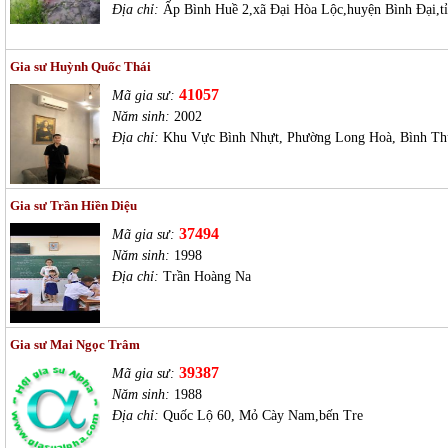
Địa chỉ:
Ấp Bình Huề 2,xã Đại Hòa Lộc,huyện Bình Đại,t
Gia sư Huỳnh Quốc Thái
41057
Mã gia sư:
Năm sinh:
2002
Địa chỉ:
Khu Vực Bình Nhựt, Phường Long Hoà, Bình Th
Gia sư Trần Hiền Diệu
37494
Mã gia sư:
Năm sinh:
1998
Địa chỉ:
Trần Hoàng Na
Gia sư Mai Ngọc Trâm
39387
Mã gia sư:
Năm sinh:
1988
Địa chỉ:
Quốc Lộ 60, Mỏ Cày Nam,bến Tre