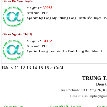
Gia sư Đỗ Ngọc Tuyền
39265
Mã gia sư:
Năm sinh:
1998
Địa chỉ:
Kp Long Mỹ Phường Long Thành Bắc Huyện Hò
Gia sư Nguyễn Thị Hệ
31112
Mã gia sư:
Năm sinh:
1978
Địa chỉ:
Duong Tran Van Tra Binh Trung Binh Minh Tp T
Đầu
<
11
12
13
14
15
16
>
Cuối
TRUNG T
Điện 
Trụ sở chính: 8B Đường 26, K
Email:
giasualpha@gma
Gia sư An Giang
Gia sư Đắk Lắk - Phú Yên
Gia sư 