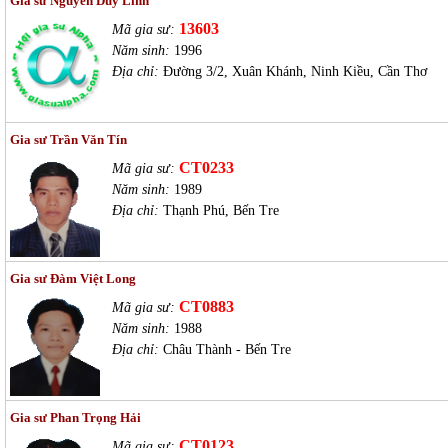
Gia sư Nguyễn Duy Linh
13603
Mã gia sư:
Năm sinh:
1996
Địa chỉ:
Đường 3/2, Xuân Khánh, Ninh Kiều, Cần Thơ
Gia sư Trần Văn Tín
CT0233
Mã gia sư:
Năm sinh:
1989
Địa chỉ:
Thạnh Phú, Bến Tre
Gia sư Đàm Việt Long
CT0883
Mã gia sư:
Năm sinh:
1988
Địa chỉ:
Châu Thành - Bến Tre
Gia sư Phan Trọng Hải
CT0123
Mã gia sư: