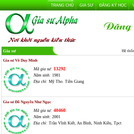
TRANG CHỦ
GIA SƯ
ĐĂNG KÝ HỌC
Gia sư
Hệ thố
Gia sư Võ Duy Minh
13292
Mã gia sư:
Năm sinh:
1981
Địa chỉ:
Mỹ Tho. Tiền Giang
Gia sư Đỗ Nguyễn Như Ngọc
40460
Mã gia sư:
Năm sinh:
2001
Địa chỉ:
Trần Vĩnh Kiết, An Bình, Ninh Kiều, Tpct