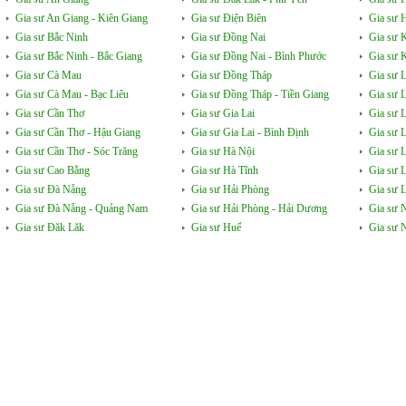
Gia sư An Giang - Kiên Giang
Gia sư Điện Biên
Gia sư 
Gia sư Bắc Ninh
Gia sư Đồng Nai
Gia sư 
Gia sư Bắc Ninh - Bắc Giang
Gia sư Đồng Nai - Bình Phước
Gia sư 
Gia sư Cà Mau
Gia sư Đồng Tháp
Gia sư 
Gia sư Cà Mau - Bạc Liêu
Gia sư Đồng Tháp - Tiền Giang
Gia sư 
Gia sư Cần Thơ
Gia sư Gia Lai
Gia sư 
Gia sư Cần Thơ - Hậu Giang
Gia sư Gia Lai - Bình Định
Gia sư 
Gia sư Cần Thơ - Sóc Trăng
Gia sư Hà Nội
Gia sư 
Gia sư Cao Bằng
Gia sư Hà Tĩnh
Gia sư 
Gia sư Đà Nẵng
Gia sư Hải Phòng
Gia sư L
Gia sư Đà Nẵng - Quảng Nam
Gia sư Hải Phòng - Hải Dương
Gia sư 
Gia sư Đăk Lăk
Gia sư Huế
Gia sư 