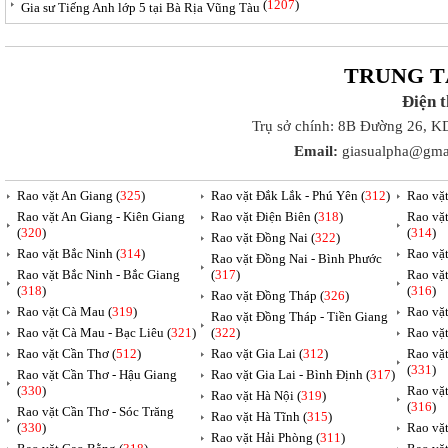
(
1207
)
Gia sư Tiếng Anh lớp 5 tại Bà Rịa Vũng Tàu
TRUNG T
Điện 
Trụ sở chính: 8B Đường 26, K
Email:
giasualpha@gma
Rao vặt An Giang (
325
)
Rao vặt Đắk Lắk - Phú Yên (
312
)
Rao vặ
Rao vặt An Giang - Kiên Giang
Rao vặt Điện Biên (
318
)
Rao vặ
(
320
)
(
314
)
Rao vặt Đồng Nai (
322
)
Rao vặt Bắc Ninh (
314
)
Rao vặ
Rao vặt Đồng Nai - Bình Phước
Rao vặt Bắc Ninh - Bắc Giang
(
317
)
Rao vặ
(
318
)
(
316
)
Rao vặt Đồng Tháp (
326
)
Rao vặt Cà Mau (
319
)
Rao vặt
Rao vặt Đồng Tháp - Tiền Giang
Rao vặt Cà Mau - Bạc Liêu (
321
)
(
322
)
Rao vặ
Rao vặt Cần Thơ (
512
)
Rao vặt Gia Lai (
312
)
Rao vặ
(
331
)
Rao vặt Cần Thơ - Hậu Giang
Rao vặt Gia Lai - Bình Định (
317
)
(
330
)
Rao vặ
Rao vặt Hà Nội (
319
)
(
316
)
Rao vặt Cần Thơ - Sóc Trăng
Rao vặt Hà Tĩnh (
315
)
(
330
)
Rao vặt
Rao vặt Hải Phòng (
311
)