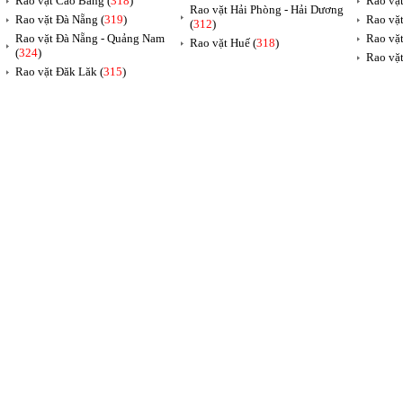
Rao vặt Cao Bằng (
318
)
Rao vặt
Rao vặt Hải Phòng - Hải Dương
Rao vặt Đà Nẵng (
319
)
Rao vặt
(
312
)
Rao vặt Đà Nẵng - Quảng Nam
Rao vặt
Rao vặt Huế (
318
)
(
324
)
Rao vặt
Rao vặt Đăk Lăk (
315
)