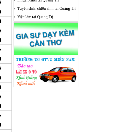
Fingerprints tại Quảng Trị
ị
Tuyển sinh, chiêu sinh tại Quảng Trị
ị
Việc làm tại Quảng Trị
ị
ị
ị
ị
ị
ị
ị
ị
ị
ị
ị
ị