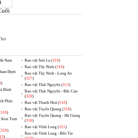
ị
Cuối
Thơ
 Hà Nam
Rao vặt Sơn La (
319
)
Rao vặt Tây Ninh (
316
)
 Nam Định
Rao vặt Tây Ninh - Long An
(
327
)
9
)
Rao vặt Thái Nguyên (
313
)
oà Bình
Rao vặt Thái Nguyên - Bắc Cạn
(
320
)
ĩnh Phúc
Rao vặt Thanh Hoá (
310
)
Rao vặt Tuyên Quang (
318
)
(
318
)
Rao vặt Tuyên Quang - Hà Giang
 - Kon Tum
(
316
)
Rao vặt Vĩnh Long (
321
)
(
326
)
Rao vặt Vĩnh Long - Bến Tre
15
)