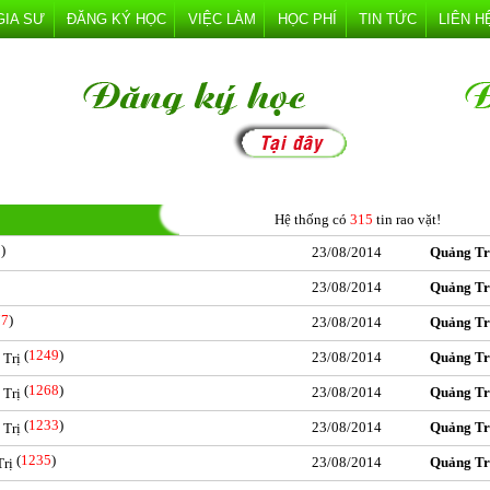
GIA SƯ
ĐĂNG KÝ HỌC
VIỆC LÀM
HỌC PHÍ
TIN TỨC
LIÊN H
Hệ thống có
315
tin rao vặt!
5
)
23/08/2014
Quảng Tr
23/08/2014
Quảng Tr
77
)
23/08/2014
Quảng Tr
(
1249
)
23/08/2014
Quảng Tr
 Trị
(
1268
)
23/08/2014
Quảng Tr
 Trị
(
1233
)
23/08/2014
Quảng Tr
 Trị
(
1235
)
23/08/2014
Quảng Tr
Trị