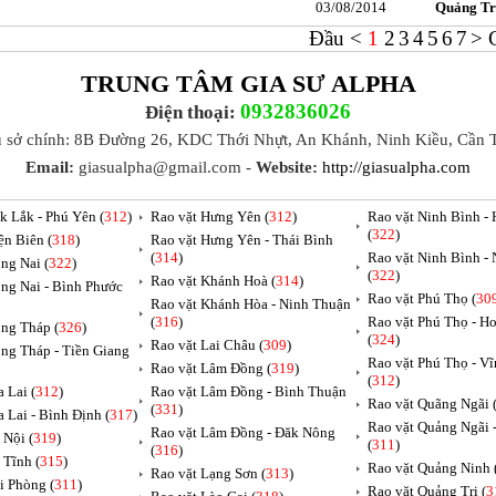
03/08/2014
Quảng Tr
Đầu
<
1
2
3
4
5
6
7
>
TRUNG TÂM GIA SƯ ALPHA
0932836026
Điện thoại:
ụ sở chính: 8B Đường 26, KDC Thới Nhựt, An Khánh, Ninh Kiều, Cần 
Email:
giasualpha@gmail.com -
Website:
http://giasualpha.com
k Lắk - Phú Yên (
312
)
Rao vặt Hưng Yên (
312
)
Rao vặt Ninh Bình -
(
322
)
ện Biên (
318
)
Rao vặt Hưng Yên - Thái Bình
(
314
)
Rao vặt Ninh Bình -
ng Nai (
322
)
(
322
)
Rao vặt Khánh Hoà (
314
)
ng Nai - Bình Phước
Rao vặt Phú Thọ (
30
Rao vặt Khánh Hòa - Ninh Thuận
(
316
)
Rao vặt Phú Thọ - H
ng Tháp (
326
)
(
324
)
Rao vặt Lai Châu (
309
)
ng Tháp - Tiền Giang
Rao vặt Phú Thọ - V
Rao vặt Lâm Đồng (
319
)
(
312
)
 Lai (
312
)
Rao vặt Lâm Đồng - Bình Thuận
Rao vặt Quãng Ngãi 
(
331
)
a Lai - Bình Định (
317
)
Rao vặt Quảng Ngãi
Rao vặt Lâm Đồng - Đăk Nông
 Nội (
319
)
(
311
)
(
316
)
 Tĩnh (
315
)
Rao vặt Quảng Ninh 
Rao vặt Lạng Sơn (
313
)
i Phòng (
311
)
Rao vặt Quảng Trị (
3