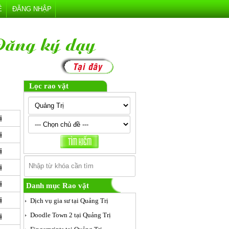
Ệ
ĐĂNG NHẬP
Lọc rao vặt
ị
ị
ị
ị
ị
Danh mục Rao vặt
ị
Dịch vụ gia sư tại Quảng Trị
Doodle Town 2 tại Quảng Trị
ị