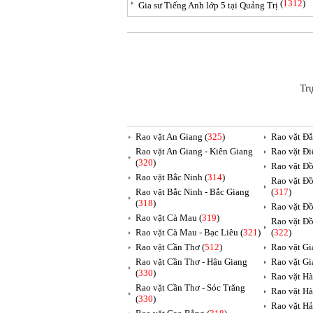
(
1312
)
Gia sư Tiếng Anh lớp 5 tại Quảng Trị
Tr
Rao vặt An Giang (
325
)
Rao vặt Đắ
Rao vặt An Giang - Kiên Giang
Rao vặt Đi
(
320
)
Rao vặt Đồ
Rao vặt Bắc Ninh (
314
)
Rao vặt Đồ
Rao vặt Bắc Ninh - Bắc Giang
(
317
)
(
318
)
Rao vặt Đồ
Rao vặt Cà Mau (
319
)
Rao vặt Đồ
Rao vặt Cà Mau - Bạc Liêu (
321
)
(
322
)
Rao vặt Cần Thơ (
512
)
Rao vặt Gia
Rao vặt Cần Thơ - Hậu Giang
Rao vặt Gi
(
330
)
Rao vặt Hà
Rao vặt Cần Thơ - Sóc Trăng
Rao vặt Hà
(
330
)
Rao vặt Hả