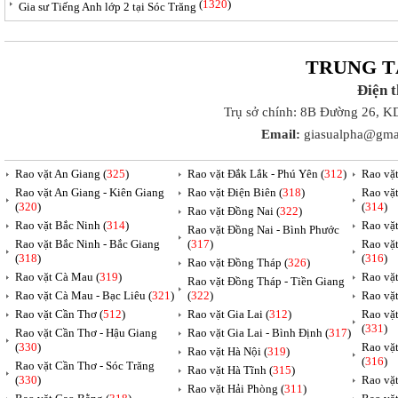
(
1320
)
Gia sư Tiếng Anh lớp 2 tại Sóc Trăng
TRUNG T
Điện 
Trụ sở chính: 8B Đường 26, K
Email:
giasualpha@gma
Rao vặt An Giang (
325
)
Rao vặt Đắk Lắk - Phú Yên (
312
)
Rao vặ
Rao vặt An Giang - Kiên Giang
Rao vặt Điện Biên (
318
)
Rao vặ
(
320
)
(
314
)
Rao vặt Đồng Nai (
322
)
Rao vặt Bắc Ninh (
314
)
Rao vặ
Rao vặt Đồng Nai - Bình Phước
Rao vặt Bắc Ninh - Bắc Giang
(
317
)
Rao vặ
(
318
)
(
316
)
Rao vặt Đồng Tháp (
326
)
Rao vặt Cà Mau (
319
)
Rao vặt
Rao vặt Đồng Tháp - Tiền Giang
Rao vặt Cà Mau - Bạc Liêu (
321
)
(
322
)
Rao vặ
Rao vặt Cần Thơ (
512
)
Rao vặt Gia Lai (
312
)
Rao vặ
(
331
)
Rao vặt Cần Thơ - Hậu Giang
Rao vặt Gia Lai - Bình Định (
317
)
(
330
)
Rao vặ
Rao vặt Hà Nội (
319
)
(
316
)
Rao vặt Cần Thơ - Sóc Trăng
Rao vặt Hà Tĩnh (
315
)
(
330
)
Rao vặt
Rao vặt Hải Phòng (
311
)