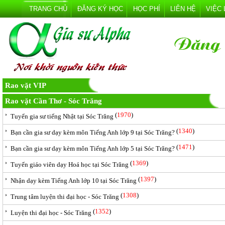
TRANG CHỦ
ĐĂNG KÝ HỌC
HỌC PHÍ
LIÊN HỆ
VIỆC
Rao vặt VIP
Rao vặt Cần Thơ - Sóc Trăng
(
1970
)
Tuyển gia sư tiếng Nhật tại Sóc Trăng
(
1340
)
Bạn cần gia sư dạy kèm môn Tiếng Anh lớp 9 tại Sóc Trăng?
(
1471
)
Bạn cần gia sư dạy kèm môn Tiếng Anh lớp 5 tại Sóc Trăng?
(
1369
)
Tuyển giáo viên dạy Hoá học tại Sóc Trăng
(
1397
)
Nhận dạy kèm Tiếng Anh lớp 10 tại Sóc Trăng
(
1308
)
Trung tâm luyện thi đại học - Sóc Trăng
(
1352
)
Luyện thi đại học - Sóc Trăng