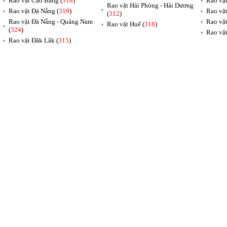
Rao vặt Cao Bằng (
318
)
Rao vặt
Rao vặt Hải Phòng - Hải Dương
Rao vặt Đà Nẵng (
319
)
Rao vặt
(
312
)
Rao vặt Đà Nẵng - Quảng Nam
Rao vặt
Rao vặt Huế (
318
)
(
324
)
Rao vặt
Rao vặt Đăk Lăk (
315
)