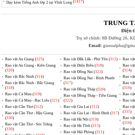
(
1417
)
Dạy kèm Tiếng Anh lớp 2 tại Vĩnh Long
TRUNG T
Điện 
Trụ sở chính: 8B Đường 26, K
Email:
giasualpha@gma
Rao vặt An Giang (
325
)
Rao vặt Đắk Lắk - Phú Yên (
312
)
Rao vặ
Rao vặt An Giang - Kiên Giang
Rao vặt Điện Biên (
318
)
Rao vặ
(
320
)
(
314
)
Rao vặt Đồng Nai (
322
)
Rao vặt Bắc Ninh (
314
)
Rao vặ
Rao vặt Đồng Nai - Bình Phước
Rao vặt Bắc Ninh - Bắc Giang
(
317
)
Rao vặ
(
318
)
(
316
)
Rao vặt Đồng Tháp (
326
)
Rao vặt Cà Mau (
319
)
Rao vặt
Rao vặt Đồng Tháp - Tiền Giang
Rao vặt Cà Mau - Bạc Liêu (
321
)
(
322
)
Rao vặ
Rao vặt Cần Thơ (
512
)
Rao vặt Gia Lai (
312
)
Rao vặ
(
331
)
Rao vặt Cần Thơ - Hậu Giang
Rao vặt Gia Lai - Bình Định (
317
)
(
330
)
Rao vặ
Rao vặt Hà Nội (
319
)
(
316
)
Rao vặt Cần Thơ - Sóc Trăng
Rao vặt Hà Tĩnh (
315
)
(
330
)
Rao vặt
Rao vặt Hải Phòng (
311
)