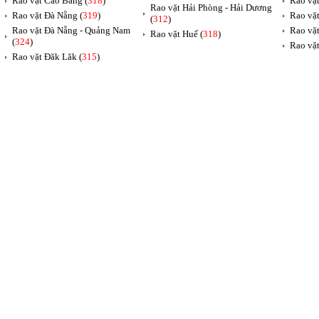
Rao vặt Cao Bằng (
318
)
Rao vặt
Rao vặt Hải Phòng - Hải Dương
Rao vặt Đà Nẵng (
319
)
Rao vặt
(
312
)
Rao vặt Đà Nẵng - Quảng Nam
Rao vặt
Rao vặt Huế (
318
)
(
324
)
Rao vặt
Rao vặt Đăk Lăk (
315
)