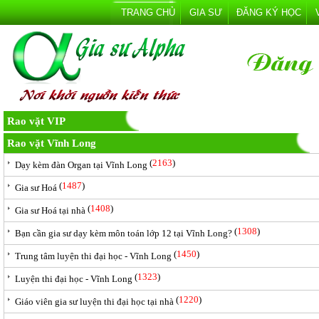
TRANG CHỦ
GIA SƯ
ĐĂNG KÝ HỌC
Rao vặt VIP
Rao vặt Vĩnh Long
(
2163
)
Dạy kèm đàn Organ tại Vĩnh Long
(
1487
)
Gia sư Hoá
(
1408
)
Gia sư Hoá tại nhà
(
1308
)
Bạn cần gia sư dạy kèm môn toán lớp 12 tại Vĩnh Long?
(
1450
)
Trung tâm luyện thi đại học - Vĩnh Long
(
1323
)
Luyện thi đại học - Vĩnh Long
(
1220
)
Giáo viên gia sư luyện thi đại học tại nhà