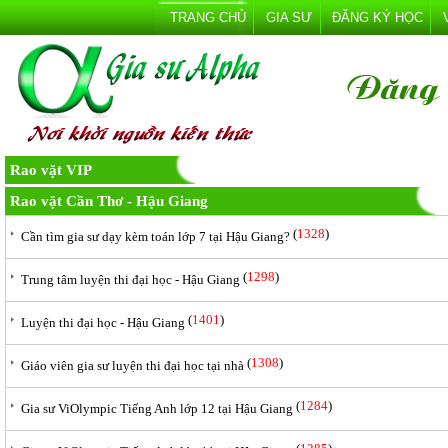
TRANG CHỦ
GIA SƯ
ĐĂNG KÝ HỌC
Rao vặt VIP
Rao vặt Cần Thơ - Hậu Giang
(
1328
)
Cần tìm gia sư dạy kèm toán lớp 7 tại Hậu Giang?
(
1298
)
Trung tâm luyện thi đại học - Hậu Giang
(
1401
)
Luyện thi đại học - Hậu Giang
(
1308
)
Giáo viên gia sư luyện thi đại học tại nhà
(
1284
)
Gia sư ViOlympic Tiếng Anh lớp 12 tại Hậu Giang