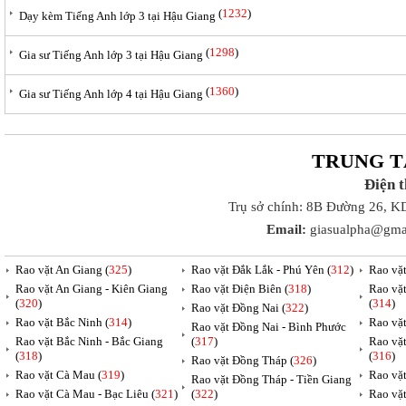
(
1232
)
Dạy kèm Tiếng Anh lớp 3 tại Hậu Giang
(
1298
)
Gia sư Tiếng Anh lớp 3 tại Hậu Giang
(
1360
)
Gia sư Tiếng Anh lớp 4 tại Hậu Giang
TRUNG T
Điện 
Trụ sở chính: 8B Đường 26, K
Email:
giasualpha@gma
Rao vặt An Giang (
325
)
Rao vặt Đắk Lắk - Phú Yên (
312
)
Rao vặ
Rao vặt An Giang - Kiên Giang
Rao vặt Điện Biên (
318
)
Rao vặ
(
320
)
(
314
)
Rao vặt Đồng Nai (
322
)
Rao vặt Bắc Ninh (
314
)
Rao vặ
Rao vặt Đồng Nai - Bình Phước
Rao vặt Bắc Ninh - Bắc Giang
(
317
)
Rao vặ
(
318
)
(
316
)
Rao vặt Đồng Tháp (
326
)
Rao vặt Cà Mau (
319
)
Rao vặt
Rao vặt Đồng Tháp - Tiền Giang
Rao vặt Cà Mau - Bạc Liêu (
321
)
(
322
)
Rao vặ