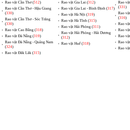
Rao vặt Cần Thơ (
512
)
Rao vặt Gia Lai (
312
)
Rao vặ
(
331
)
Rao vặt Cần Thơ - Hậu Giang
Rao vặt Gia Lai - Bình Định (
317
)
(
330
)
Rao vặ
Rao vặt Hà Nội (
319
)
(
316
)
Rao vặt Cần Thơ - Sóc Trăng
Rao vặt Hà Tĩnh (
315
)
(
330
)
Rao vặt
Rao vặt Hải Phòng (
311
)
Rao vặt Cao Bằng (
318
)
Rao vặt
Rao vặt Hải Phòng - Hải Dương
Rao vặt Đà Nẵng (
319
)
Rao vặt
(
312
)
Rao vặt Đà Nẵng - Quảng Nam
Rao vặt
Rao vặt Huế (
318
)
(
324
)
Rao vặt
Rao vặt Đăk Lăk (
315
)