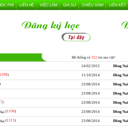
HỌC PHÍ
LIÊN HỆ
VIỆC LÀM
GIA SƯ
CHIÊU SINH
LIÊN KẾT
Hệ thống có
322
tin rao vặt!
24/02/2015
Đồng Na
1298
)
11/10/2014
Đồng Na
)
23/08/2014
Đồng Na
23/08/2014
Đồng Na
27
)
23/08/2014
Đồng Na
(
1338
)
23/08/2014
Đồng Na
Nai
(
1311
)
23/08/2014
Đồng Na
Nai