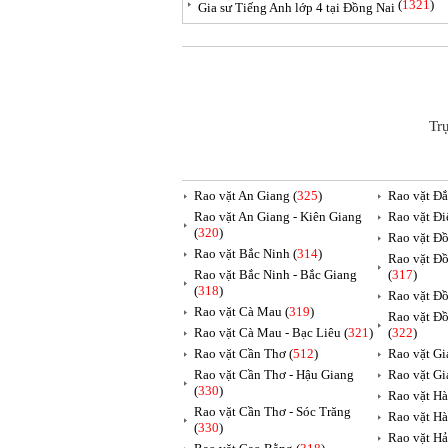
(
1321
)
Gia sư Tiếng Anh lớp 4 tại Đồng Nai
Tr
Rao vặt An Giang (
325
)
Rao vặt Đắ
Rao vặt An Giang - Kiên Giang
Rao vặt Đi
(
320
)
Rao vặt Đồ
Rao vặt Bắc Ninh (
314
)
Rao vặt Đồ
Rao vặt Bắc Ninh - Bắc Giang
(
317
)
(
318
)
Rao vặt Đồ
Rao vặt Cà Mau (
319
)
Rao vặt Đồ
Rao vặt Cà Mau - Bạc Liêu (
321
)
(
322
)
Rao vặt Cần Thơ (
512
)
Rao vặt Gia
Rao vặt Cần Thơ - Hậu Giang
Rao vặt Gi
(
330
)
Rao vặt Hà
Rao vặt Cần Thơ - Sóc Trăng
Rao vặt Hà
(
330
)
Rao vặt Hả