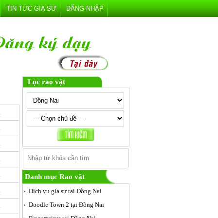
TIN TỨC GIA SƯ
ĐĂNG NHẬP
Lọc rao vặt
i
i
i
i
i
Danh mục Rao vặt
i
Dịch vụ gia sư tại Đồng Nai
Doodle Town 2 tại Đồng Nai
i