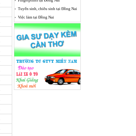
Fingerprints tại Đồng Nai
i
Tuyển sinh, chiêu sinh tại Đồng Nai
i
Việc làm tại Đồng Nai
i
i
i
i
i
i
i
i
i
i
i
i