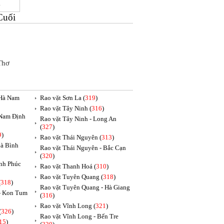
i
Cuối
Thơ
 Hà Nam
Rao vặt Sơn La (
319
)
Rao vặt Tây Ninh (
316
)
 Nam Định
Rao vặt Tây Ninh - Long An
(
327
)
9
)
Rao vặt Thái Nguyên (
313
)
oà Bình
Rao vặt Thái Nguyên - Bắc Cạn
(
320
)
ĩnh Phúc
Rao vặt Thanh Hoá (
310
)
Rao vặt Tuyên Quang (
318
)
(
318
)
Rao vặt Tuyên Quang - Hà Giang
 - Kon Tum
(
316
)
Rao vặt Vĩnh Long (
321
)
(
326
)
Rao vặt Vĩnh Long - Bến Tre
15
)