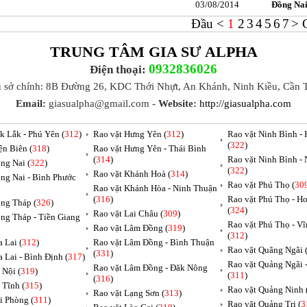
03/08/2014
Đồng Na
Đầu
<
1
2
3
4
5
6
7
>
TRUNG TÂM GIA SƯ ALPHA
0932836026
Điện thoại:
ụ sở chính: 8B Đường 26, KDC Thới Nhựt, An Khánh, Ninh Kiều, Cần 
Email:
giasualpha@gmail.com -
Website:
http://giasualpha.com
k Lắk - Phú Yên (
312
)
Rao vặt Hưng Yên (
312
)
Rao vặt Ninh Bình -
(
322
)
ện Biên (
318
)
Rao vặt Hưng Yên - Thái Bình
(
314
)
Rao vặt Ninh Bình -
ng Nai (
322
)
(
322
)
Rao vặt Khánh Hoà (
314
)
ng Nai - Bình Phước
Rao vặt Phú Thọ (
30
Rao vặt Khánh Hòa - Ninh Thuận
(
316
)
Rao vặt Phú Thọ - H
ng Tháp (
326
)
(
324
)
Rao vặt Lai Châu (
309
)
ng Tháp - Tiền Giang
Rao vặt Phú Thọ - V
Rao vặt Lâm Đồng (
319
)
(
312
)
 Lai (
312
)
Rao vặt Lâm Đồng - Bình Thuận
Rao vặt Quãng Ngãi 
(
331
)
a Lai - Bình Định (
317
)
Rao vặt Quảng Ngãi
Rao vặt Lâm Đồng - Đăk Nông
 Nội (
319
)
(
311
)
(
316
)
 Tĩnh (
315
)
Rao vặt Quảng Ninh 
Rao vặt Lạng Sơn (
313
)
i Phòng (
311
)
Rao vặt Quảng Trị (
3