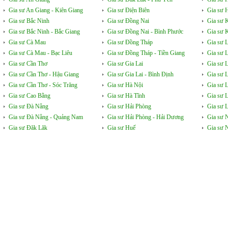
Gia sư An Giang - Kiên Giang
Gia sư Điện Biên
Gia sư 
Gia sư Bắc Ninh
Gia sư Đồng Nai
Gia sư 
Gia sư Bắc Ninh - Bắc Giang
Gia sư Đồng Nai - Bình Phước
Gia sư 
Gia sư Cà Mau
Gia sư Đồng Tháp
Gia sư 
Gia sư Cà Mau - Bạc Liêu
Gia sư Đồng Tháp - Tiền Giang
Gia sư 
Gia sư Cần Thơ
Gia sư Gia Lai
Gia sư 
Gia sư Cần Thơ - Hậu Giang
Gia sư Gia Lai - Bình Định
Gia sư 
Gia sư Cần Thơ - Sóc Trăng
Gia sư Hà Nội
Gia sư 
Gia sư Cao Bằng
Gia sư Hà Tĩnh
Gia sư 
Gia sư Đà Nẵng
Gia sư Hải Phòng
Gia sư L
Gia sư Đà Nẵng - Quảng Nam
Gia sư Hải Phòng - Hải Dương
Gia sư 
Gia sư Đăk Lăk
Gia sư Huế
Gia sư 