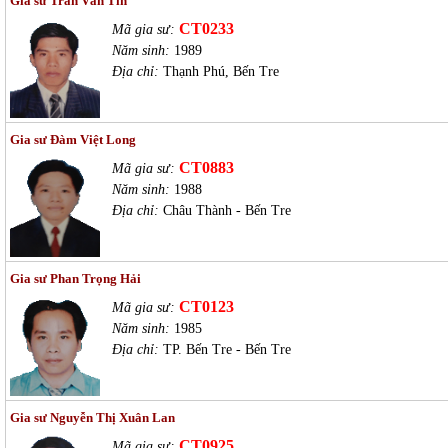
Gia sư Trần Văn Tín
CT0233
Mã gia sư:
Năm sinh:
1989
Địa chỉ:
Thạnh Phú, Bến Tre
Gia sư Đàm Việt Long
CT0883
Mã gia sư:
Năm sinh:
1988
Địa chỉ:
Châu Thành - Bến Tre
Gia sư Phan Trọng Hải
CT0123
Mã gia sư:
Năm sinh:
1985
Địa chỉ:
TP. Bến Tre - Bến Tre
Gia sư Nguyễn Thị Xuân Lan
CT0925
Mã gia sư: