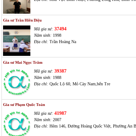
Gia sư Trần Hiền Diệu
37494
Mã gia sư:
Năm sinh:
1998
Địa chỉ:
Trần Hoàng Na
Gia sư Mai Ngọc Trâm
39387
Mã gia sư:
Năm sinh:
1988
Địa chỉ:
Quốc Lộ 60, Mỏ Cày Nam,bến Tre
Gia sư Phạm Quốc Toàn
41987
Mã gia sư:
Năm sinh:
2007
Địa chỉ:
Hẻm 146, Đường Hoàng Quốc Việt, Phường An B