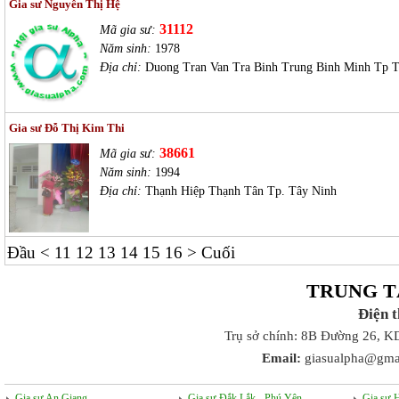
Gia sư Nguyễn Thị Hệ
31112
Mã gia sư:
Năm sinh:
1978
Địa chỉ:
Duong Tran Van Tra Binh Trung Binh Minh Tp T
Gia sư Đỗ Thị Kim Thi
38661
Mã gia sư:
Năm sinh:
1994
Địa chỉ:
Thạnh Hiệp Thạnh Tân Tp. Tây Ninh
Đầu
<
11
12
13
14
15
16
>
Cuối
TRUNG T
Điện 
Trụ sở chính: 8B Đường 26, K
Email:
giasualpha@gma
Gia sư An Giang
Gia sư Đắk Lắk - Phú Yên
Gia sư 