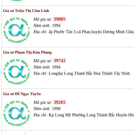
Gia sư Triệu Thị Cẩm Linh
39805
Mã gia sư:
Năm sinh:
1994
Địa chỉ:
ấp Phước Tân 3,xã Phan,huyện Dương Minh Châu
Gia sư Phạm Thị Kim Phụng
39742
Mã gia sư:
Năm sinh:
1994
Địa chỉ:
Longđại Long Thành Bắc Hoà Thành Tây Ninh
Gia sư Đỗ Ngọc Tuyền
39265
Mã gia sư:
Năm sinh:
1998
Địa chỉ:
Kp Long Mỹ Phường Long Thành Bắc Huyện Hò