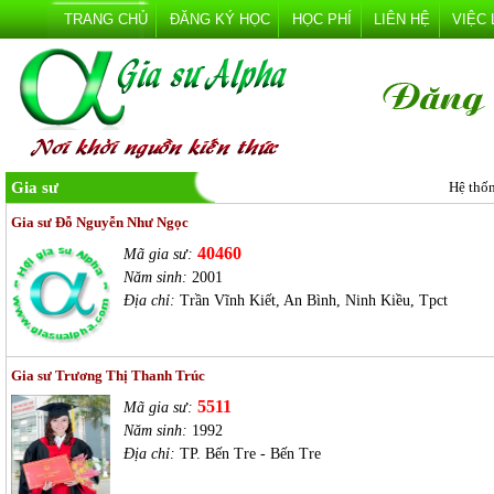
TRANG CHỦ
ĐĂNG KÝ HỌC
HỌC PHÍ
LIÊN HỆ
VIỆC
Gia sư
Hệ thố
Gia sư Đỗ Nguyễn Như Ngọc
40460
Mã gia sư:
Năm sinh:
2001
Địa chỉ:
Trần Vĩnh Kiết, An Bình, Ninh Kiều, Tpct
Gia sư Trương Thị Thanh Trúc
5511
Mã gia sư:
Năm sinh:
1992
Địa chỉ:
TP. Bến Tre - Bến Tre