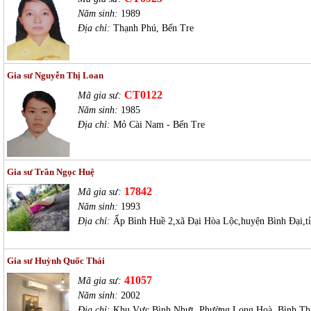
Năm sinh:
1989
Địa chỉ:
Thạnh Phú, Bến Tre
Gia sư Nguyễn Thị Loan
CT0122
Mã gia sư:
Năm sinh:
1985
Địa chỉ:
Mỏ Cài Nam - Bến Tre
Gia sư Trần Ngọc Huệ
17842
Mã gia sư:
Năm sinh:
1993
Địa chỉ:
Ấp Bình Huề 2,xã Đại Hòa Lộc,huyện Bình Đại,t
Gia sư Huỳnh Quốc Thái
41057
Mã gia sư:
Năm sinh:
2002
Địa chỉ:
Khu Vực Bình Nhựt, Phường Long Hoà, Bình Th