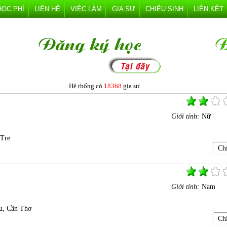
HỌC PHÍ
LIÊN HỆ
VIỆC LÀM
GIA SƯ
CHIÊU SINH
LIÊN KẾT
Hệ thống có
18368
gia sư.
Giới tính:
Nữ
 Tre
Chi
Giới tính:
Nam
u, Cần Thơ
Chi