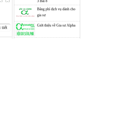
3 Bài 8
Bảng phí dịch vụ dành cho
gia sư
Giới thiệu về Gia sư Alpha
 tiết
Cam kết của Gia sư Alpha
Nội quy nhận lớp có thu phí
giới thiệu tại Trung tâm gia
 tiết
sư Alpha
Hướng dẫn tìm lớp dạy gia
sư
Giáo viên gia sư luyện thi
IELTS cấp tốc ở Cần Thơ
Tuyển giáo viên dạy đàn
 tiết
Organ, Piano, Guitar
My Phonics Grade 1 - Unit
1: A a, ant, apple, alligator