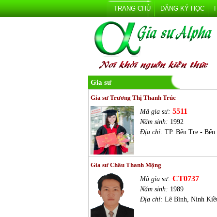
TRANG CHỦ
ĐĂNG KÝ HỌC
Gia sư
Gia sư Trương Thị Thanh Trúc
5511
Mã gia sư:
Năm sinh:
1992
Địa chỉ:
TP. Bến Tre - Bến
Gia sư Châu Thanh Mộng
CT0737
Mã gia sư:
Năm sinh:
1989
Địa chỉ:
Lê Bình, Ninh Kiề