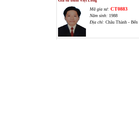
Gia sư Đàm Việt Long
CT0883
Mã gia sư:
Năm sinh:
1988
Địa chỉ:
Châu Thành - Bến
Gia sư Phan Trọng Hải
CT0123
Mã gia sư:
Năm sinh:
1985
Địa chỉ:
TP. Bến Tre - Bến
Gia sư Nguyễn Thị Xuân Lan
CT0925
Mã gia sư:
Năm sinh:
1989
Địa chỉ:
Thạnh Phú, Bến T
Gia sư Nguyễn Thị Loan
CT0122
Mã gia sư: