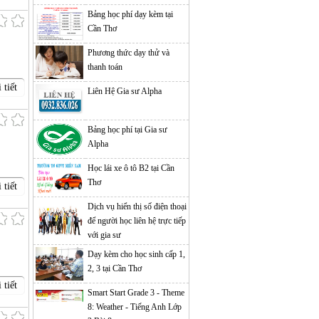
Bảng học phí dạy kèm tại
Cần Thơ
Phương thức dạy thử và
thanh toán
 tiết
Liên Hệ Gia sư Alpha
Bảng học phí tại Gia sư
Alpha
Học lái xe ô tô B2 tại Cần
Thơ
 tiết
Dịch vụ hiển thị số điện thoại
để người học liên hệ trực tiếp
với gia sư
Dạy kèm cho học sinh cấp 1,
2, 3 tại Cần Thơ
 tiết
Smart Start Grade 3 - Theme
8: Weather - Tiếng Anh Lớp