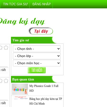
TIN TỨC GIA SƯ
ĐĂNG NHẬP
Tìm gia sư
 tiết
Bạn quan tâm
My Phonics Grade 1 Full
HD
Bảng học phí dạy kèm tại TP
 tiết
Hồ Chí Minh