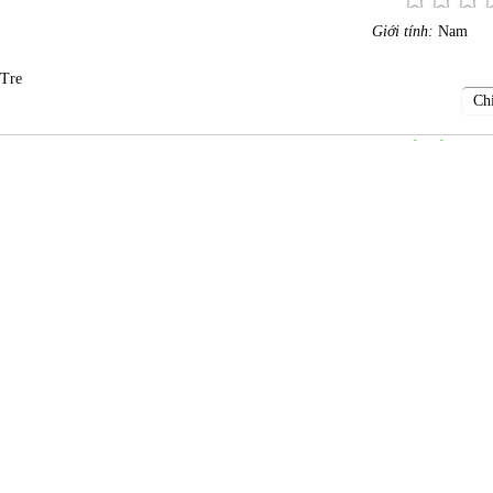
Giới tính:
Nam
 Tre
Chi
Giới tính:
Nam
 Tre
Chi
Giới tính:
Nữ
re
Chi
Giới tính:
Nữ