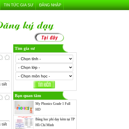
TIN TỨC GIA SƯ
ĐĂNG NHẬP
Tìm gia sư
 tiết
Bạn quan tâm
My Phonics Grade 1 Full
HD
Bảng học phí dạy kèm tại TP
 tiết
Hồ Chí Minh