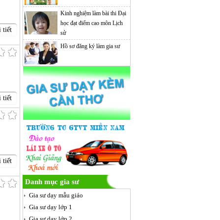
Kinh nghiệm làm bài thi Đại
học đạt điểm cao môn Lịch
 tiết
sử
Hồ sơ đăng ký làm gia sư
 tiết
 tiết
Danh mục gia sư
Gia sư dạy mẫu giáo
Gia sư dạy lớp 1
Gia sư dạy lớp 2