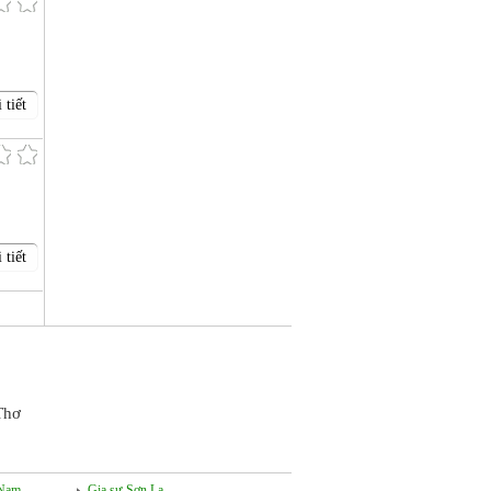
 tiết
 tiết
Thơ
 Nam
Gia sư Sơn La