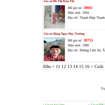
Gia sư Đỗ Thị Kim Thi
38661
Mã gia sư:
Năm sinh:
1994
Địa chỉ:
Thạnh Hiệp Thạnh
Gia sư Đặng Ngọc Duy Trường
38755
Mã gia sư:
Năm sinh:
1990
Địa chỉ:
Đường Liên Xã, Ấp
Đầu
<
11
12
13
14
15
16
>
Cuối
Tr
Gia sư An Giang
Gia sư Đắk 