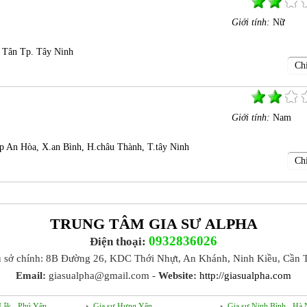
Giới tính:
Nữ
 Tân Tp. Tây Ninh
Chi
Giới tính:
Nam
 An Hòa, X.an Bình, H.châu Thành, T.tây Ninh
Chi
TRUNG TÂM GIA SƯ ALPHA
0932836026
Điện thoại:
ụ sở chính: 8B Đường 26, KDC Thới Nhựt, An Khánh, Ninh Kiều, Cần 
Email:
giasualpha@gmail.com -
Website:
http://giasualpha.com
Lắk - Phú Yên
Gia sư Hưng Yên
Gia sư Ninh Bình - Hà