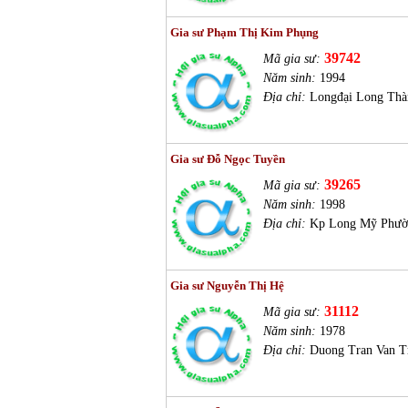
Gia sư Phạm Thị Kim Phụng
39742
Mã gia sư:
Năm sinh:
1994
Địa chỉ:
Longđại Long Thà
Gia sư Đỗ Ngọc Tuyền
39265
Mã gia sư:
Năm sinh:
1998
Địa chỉ:
Kp Long Mỹ Phườ
Gia sư Nguyễn Thị Hệ
31112
Mã gia sư:
Năm sinh:
1978
Địa chỉ:
Duong Tran Van T