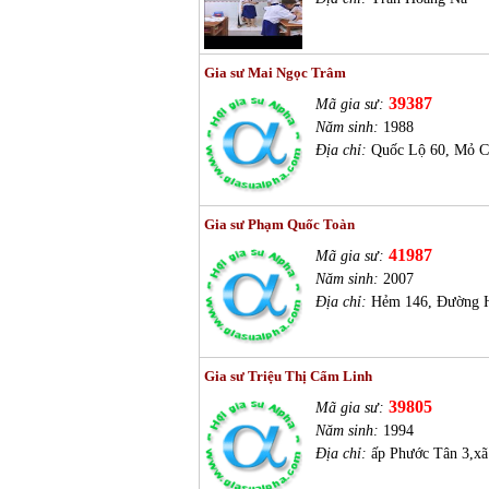
Gia sư Mai Ngọc Trâm
39387
Mã gia sư:
Năm sinh:
1988
Địa chỉ:
Quốc Lộ 60, Mỏ C
Gia sư Phạm Quốc Toàn
41987
Mã gia sư:
Năm sinh:
2007
Địa chỉ:
Hẻm 146, Đường H
Gia sư Triệu Thị Cẩm Linh
39805
Mã gia sư:
Năm sinh:
1994
Địa chỉ:
ấp Phước Tân 3,x