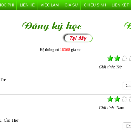
HỌC PHÍ
LIÊN HỆ
VIỆC LÀM
GIA SƯ
CHIÊU SINH
LIÊN KẾT
Hệ thống có
18368
gia sư.
Giới tính:
Nữ
 Tre
Chi
Giới tính:
Nam
u, Cần Thơ
Chi