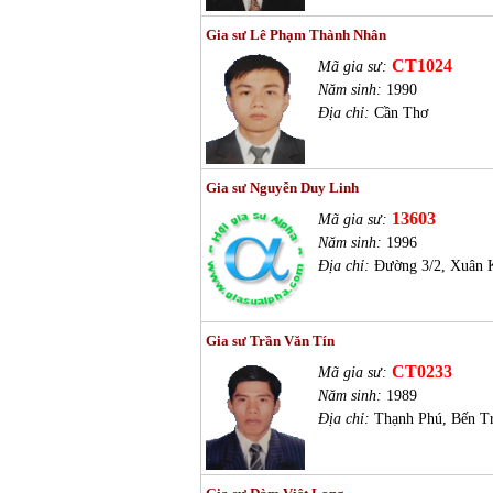
Gia sư Lê Phạm Thành Nhân
CT1024
Mã gia sư:
Năm sinh:
1990
Địa chỉ:
Cần Thơ
Gia sư Nguyễn Duy Linh
13603
Mã gia sư:
Năm sinh:
1996
Địa chỉ:
Đường 3/2, Xuân 
Gia sư Trần Văn Tín
CT0233
Mã gia sư:
Năm sinh:
1989
Địa chỉ:
Thạnh Phú, Bến T