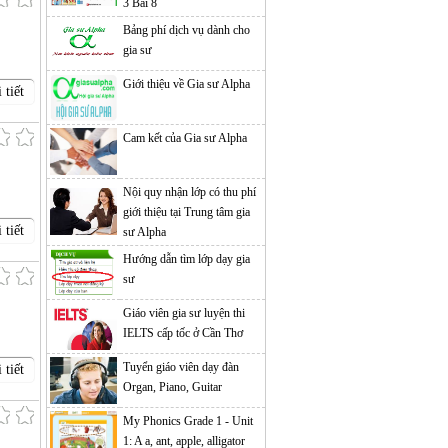
3 Bài 8
Bảng phí dịch vụ dành cho
gia sư
Giới thiệu về Gia sư Alpha
 tiết
Cam kết của Gia sư Alpha
Nội quy nhận lớp có thu phí
giới thiệu tại Trung tâm gia
 tiết
sư Alpha
Hướng dẫn tìm lớp dạy gia
sư
Giáo viên gia sư luyện thi
IELTS cấp tốc ở Cần Thơ
Tuyển giáo viên dạy đàn
 tiết
Organ, Piano, Guitar
My Phonics Grade 1 - Unit
1: A a, ant, apple, alligator