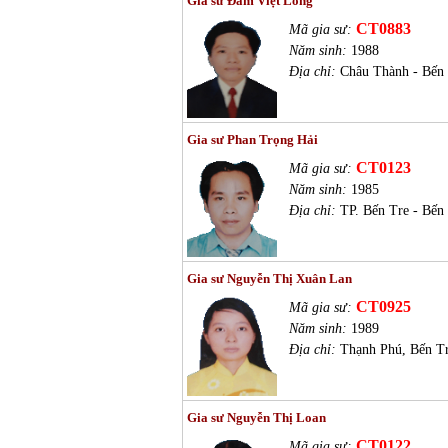
Gia sư Đàm Việt Long
CT0883
Mã gia sư:
Năm sinh:
1988
Địa chỉ:
Châu Thành - Bến
Gia sư Phan Trọng Hải
CT0123
Mã gia sư:
Năm sinh:
1985
Địa chỉ:
TP. Bến Tre - Bến
Gia sư Nguyễn Thị Xuân Lan
CT0925
Mã gia sư:
Năm sinh:
1989
Địa chỉ:
Thạnh Phú, Bến T
Gia sư Nguyễn Thị Loan
CT0122
Mã gia sư: