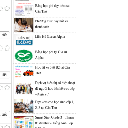
Bảng học phí dạy kèm tại
Cần Thơ
Phương thức dạy thử và
thanh toán
 tiết
Liên Hệ Gia sư Alpha
Bảng học phí tại Gia sư
Alpha
Học lái xe ô tô B2 tại Cần
Thơ
 tiết
Dịch vụ hiển thị số điện thoại
để người học liên hệ trực tiếp
với gia sư
Dạy kèm cho học sinh cấp 1,
2, 3 tại Cần Thơ
 tiết
Smart Start Grade 3 - Theme
8: Weather - Tiếng Anh Lớp