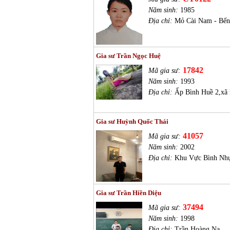
Năm sinh:
1985
Địa chỉ:
Mỏ Cài Nam - Bến
Gia sư Trần Ngọc Huệ
17842
Mã gia sư:
Năm sinh:
1993
Địa chỉ:
Ấp Bình Huề 2,xã 
Gia sư Huỳnh Quốc Thái
41057
Mã gia sư:
Năm sinh:
2002
Địa chỉ:
Khu Vực Bình Nhự
Gia sư Trần Hiền Diệu
37494
Mã gia sư:
Năm sinh:
1998
Địa chỉ:
Trần Hoàng Na