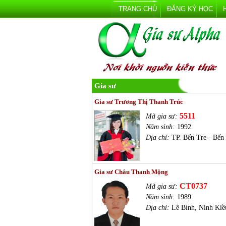
TRANG CHỦ
ĐĂNG KÝ HỌC
Gia sư
Gia sư Trương Thị Thanh Trúc
5511
Mã gia sư:
Năm sinh:
1992
Địa chỉ:
TP. Bến Tre - Bến
Gia sư Châu Thanh Mộng
CT0737
Mã gia sư:
Năm sinh:
1989
Địa chỉ:
Lê Bình, Ninh Kiề