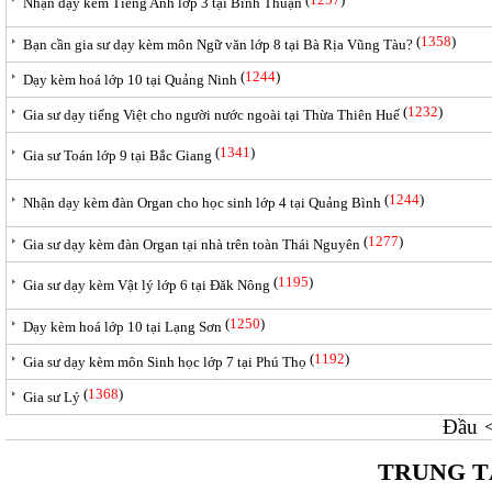
Nhận dạy kèm Tiếng Anh lớp 3 tại Bình Thuận
(
1358
)
Bạn cần gia sư dạy kèm môn Ngữ văn lớp 8 tại Bà Rịa Vũng Tàu?
(
1244
)
Dạy kèm hoá lớp 10 tại Quảng Ninh
(
1232
)
Gia sư dạy tiếng Việt cho người nước ngoài tại Thừa Thiên Huế
(
1341
)
Gia sư Toán lớp 9 tại Bắc Giang
(
1244
)
Nhận dạy kèm đàn Organ cho học sinh lớp 4 tại Quảng Bình
(
1277
)
Gia sư dạy kèm đàn Organ tại nhà trên toàn Thái Nguyên
(
1195
)
Gia sư dạy kèm Vật lý lớp 6 tại Đăk Nông
(
1250
)
Dạy kèm hoá lớp 10 tại Lạng Sơn
(
1192
)
Gia sư dạy kèm môn Sinh học lớp 7 tại Phú Thọ
(
1368
)
Gia sư Lý
Đầu
TRUNG T