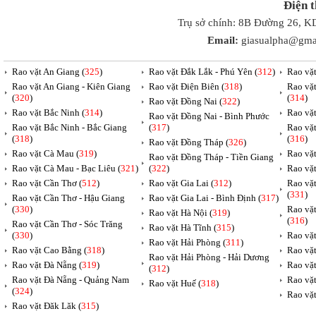
Điện 
Trụ sở chính: 8B Đường 26, K
Email:
giasualpha@gma
Rao vặt An Giang (
325
)
Rao vặt Đắk Lắk - Phú Yên (
312
)
Rao vặ
Rao vặt An Giang - Kiên Giang
Rao vặt Điện Biên (
318
)
Rao vặ
(
320
)
(
314
)
Rao vặt Đồng Nai (
322
)
Rao vặt Bắc Ninh (
314
)
Rao vặ
Rao vặt Đồng Nai - Bình Phước
Rao vặt Bắc Ninh - Bắc Giang
(
317
)
Rao vặ
(
318
)
(
316
)
Rao vặt Đồng Tháp (
326
)
Rao vặt Cà Mau (
319
)
Rao vặt
Rao vặt Đồng Tháp - Tiền Giang
Rao vặt Cà Mau - Bạc Liêu (
321
)
(
322
)
Rao vặ
Rao vặt Cần Thơ (
512
)
Rao vặt Gia Lai (
312
)
Rao vặ
(
331
)
Rao vặt Cần Thơ - Hậu Giang
Rao vặt Gia Lai - Bình Định (
317
)
(
330
)
Rao vặ
Rao vặt Hà Nội (
319
)
(
316
)
Rao vặt Cần Thơ - Sóc Trăng
Rao vặt Hà Tĩnh (
315
)
(
330
)
Rao vặt
Rao vặt Hải Phòng (
311
)
Rao vặt Cao Bằng (
318
)
Rao vặt
Rao vặt Hải Phòng - Hải Dương
Rao vặt Đà Nẵng (
319
)
Rao vặt
(
312
)
Rao vặt Đà Nẵng - Quảng Nam
Rao vặt
Rao vặt Huế (
318
)
(
324
)
Rao vặt
Rao vặt Đăk Lăk (
315
)