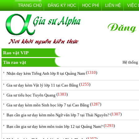
TRANG CHỦ
ĐĂNG KÝ HỌC
HỌC PHÍ
LIÊN HỆ
VIỆC
Rao vặt VIP
Tin rao vặt
Hệ thống
(
1310
)
Nhận dạy kèm Tiếng Anh lớp 8 tại Quảng Nam
(
1255
)
Gia sư dạy kèm Vật lý lớp 11 tại Cao Bằng
(
1383
)
Gia sư tiểu học Tuyên Quang
(
1287
)
Gia sư dạy kèm môn Sinh học lớp 7 tại Cao Bằng
(
1307
)
Bạn cần gia sư dạy kèm môn Ngữ văn lớp 7 tại Thái Nguyên?
(
1293
)
Bạn cần gia sư dạy kèm môn toán lớp 12 tại Quảng Nam?
(
1257
)