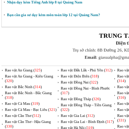
Nhận dạy kèm Tiếng Anh lớp 8 tại Quảng Nam
Bạn cần gia sư dạy kèm môn toán lớp 12 tại Quảng Nam?
TRUNG T
Điện 
Trụ sở chính: 8B Đường 26, K
Email:
giasualpha@gma
Rao vặt An Giang (
325
)
Rao vặt Đắk Lắk - Phú Yên (
312
)
Rao vặ
Rao vặt An Giang - Kiên Giang
Rao vặt Điện Biên (
318
)
Rao vặ
(
320
)
(
314
)
Rao vặt Đồng Nai (
322
)
Rao vặt Bắc Ninh (
314
)
Rao vặ
Rao vặt Đồng Nai - Bình Phước
Rao vặt Bắc Ninh - Bắc Giang
(
317
)
Rao vặ
(
318
)
(
316
)
Rao vặt Đồng Tháp (
326
)
Rao vặt Cà Mau (
319
)
Rao vặt
Rao vặt Đồng Tháp - Tiền Giang
Rao vặt Cà Mau - Bạc Liêu (
321
)
(
322
)
Rao vặ
Rao vặt Cần Thơ (
512
)
Rao vặt Gia Lai (
312
)
Rao vặ
(
331
)
Rao vặt Cần Thơ - Hậu Giang
Rao vặt Gia Lai - Bình Định (
317
)
(
330
)
Rao vặ
Rao vặt Hà Nội (
319
)