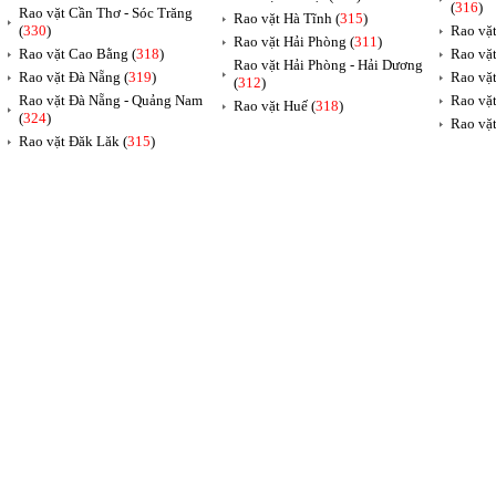
(
316
)
Rao vặt Cần Thơ - Sóc Trăng
Rao vặt Hà Tĩnh (
315
)
(
330
)
Rao vặt
Rao vặt Hải Phòng (
311
)
Rao vặt Cao Bằng (
318
)
Rao vặt
Rao vặt Hải Phòng - Hải Dương
Rao vặt Đà Nẵng (
319
)
Rao vặt
(
312
)
Rao vặt Đà Nẵng - Quảng Nam
Rao vặt
Rao vặt Huế (
318
)
(
324
)
Rao vặt
Rao vặt Đăk Lăk (
315
)