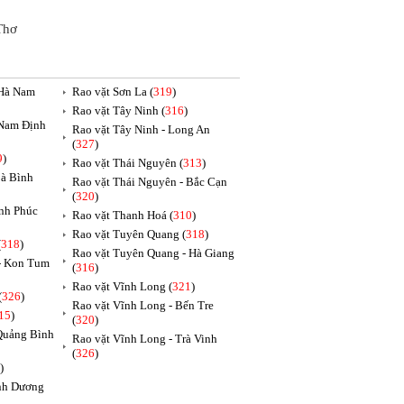
Thơ
 Hà Nam
Rao vặt Sơn La (
319
)
Rao vặt Tây Ninh (
316
)
 Nam Định
Rao vặt Tây Ninh - Long An
(
327
)
9
)
Rao vặt Thái Nguyên (
313
)
oà Bình
Rao vặt Thái Nguyên - Bắc Cạn
(
320
)
ĩnh Phúc
Rao vặt Thanh Hoá (
310
)
Rao vặt Tuyên Quang (
318
)
(
318
)
Rao vặt Tuyên Quang - Hà Giang
 - Kon Tum
(
316
)
Rao vặt Vĩnh Long (
321
)
(
326
)
Rao vặt Vĩnh Long - Bến Tre
15
)
(
320
)
 Quảng Bình
Rao vặt Vĩnh Long - Trà Vinh
(
326
)
)
ình Dương