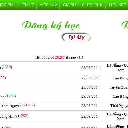
HỌC PHÍ
LIÊN HỆ
VIỆC LÀM
GIA SƯ
CHIÊU SINH
LIÊN KẾT
Hệ thống có
20267
tin rao vặt!
Đà Nẵng - Q
(
1310
)
m
23/03/2014
Nam
255
)
23/03/2014
Cao Bằn
23/03/2014
Tuyên Qua
(
1287
)
23/03/2014
Cao Bằn
ằng
(
1307
)
23/03/2014
Thái Nguy
ại Thái Nguyên?
Đà Nẵng - Q
(
1292
)
 Quảng Nam?
23/03/2014
Nam
Lâm Đồng - 
(
1257
)