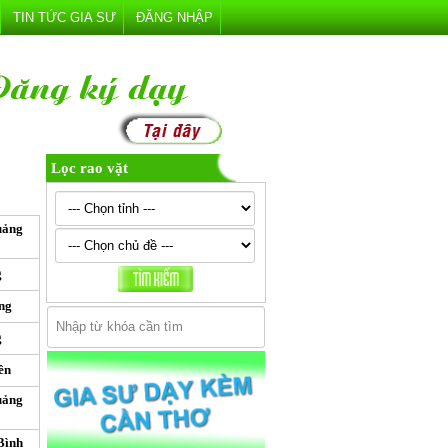
TIN TỨC GIA SƯ
ĐĂNG NHẬP
Lọc rao vặt
uảng
g
ng
g
ên
uảng
Bình