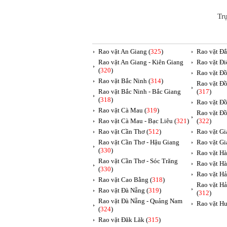
Tr
Rao vặt An Giang (
325
)
Rao vặt Đắ
Rao vặt An Giang - Kiên Giang
Rao vặt Đi
(
320
)
Rao vặt Đồ
Rao vặt Bắc Ninh (
314
)
Rao vặt Đồ
Rao vặt Bắc Ninh - Bắc Giang
(
317
)
(
318
)
Rao vặt Đồ
Rao vặt Cà Mau (
319
)
Rao vặt Đồ
Rao vặt Cà Mau - Bạc Liêu (
321
)
(
322
)
Rao vặt Cần Thơ (
512
)
Rao vặt Gia
Rao vặt Cần Thơ - Hậu Giang
Rao vặt Gi
(
330
)
Rao vặt Hà
Rao vặt Cần Thơ - Sóc Trăng
Rao vặt Hà
(
330
)
Rao vặt Hả
Rao vặt Cao Bằng (
318
)
Rao vặt Hả
Rao vặt Đà Nẵng (
319
)
(
312
)
Rao vặt Đà Nẵng - Quảng Nam
Rao vặt Hu
(
324
)
Rao vặt Đăk Lăk (
315
)