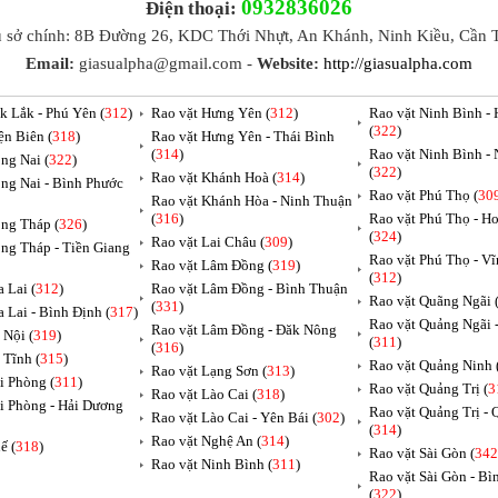
0932836026
Điện thoại:
ụ sở chính: 8B Đường 26, KDC Thới Nhựt, An Khánh, Ninh Kiều, Cần 
Email:
giasualpha@gmail.com -
Website:
http://giasualpha.com
k Lắk - Phú Yên (
312
)
Rao vặt Hưng Yên (
312
)
Rao vặt Ninh Bình -
(
322
)
ện Biên (
318
)
Rao vặt Hưng Yên - Thái Bình
(
314
)
Rao vặt Ninh Bình -
ng Nai (
322
)
(
322
)
Rao vặt Khánh Hoà (
314
)
ng Nai - Bình Phước
Rao vặt Phú Thọ (
30
Rao vặt Khánh Hòa - Ninh Thuận
(
316
)
Rao vặt Phú Thọ - H
ng Tháp (
326
)
(
324
)
Rao vặt Lai Châu (
309
)
ng Tháp - Tiền Giang
Rao vặt Phú Thọ - V
Rao vặt Lâm Đồng (
319
)
(
312
)
 Lai (
312
)
Rao vặt Lâm Đồng - Bình Thuận
Rao vặt Quãng Ngãi 
(
331
)
a Lai - Bình Định (
317
)
Rao vặt Quảng Ngãi
Rao vặt Lâm Đồng - Đăk Nông
 Nội (
319
)
(
311
)
(
316
)
 Tĩnh (
315
)
Rao vặt Quảng Ninh 
Rao vặt Lạng Sơn (
313
)
i Phòng (
311
)
Rao vặt Quảng Trị (
3
Rao vặt Lào Cai (
318
)
i Phòng - Hải Dương
Rao vặt Quảng Trị -
Rao vặt Lào Cai - Yên Bái (
302
)
(
314
)
Rao vặt Nghệ An (
314
)
ế (
318
)
Rao vặt Sài Gòn (
342
Rao vặt Ninh Bình (
311
)
Rao vặt Sài Gòn - B
(
322
)