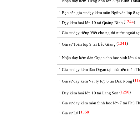
Nhận dạy kèm Tiếng Anh lớp 3 tại Bình Thuậ
Bạn cần gia sư dạy kèm môn Ngữ văn lớp 8 t
(
1244
)
Dạy kèm hoá lớp 10 tại Quảng Ninh
Gia sư dạy tiếng Việt cho người nước ngoài t
(
1341
)
Gia sư Toán lớp 9 tại Bắc Giang
Nhận dạy kèm đàn Organ cho học sinh lớp 4 
Gia sư dạy kèm đàn Organ tại nhà trên toàn 
(
11
Gia sư dạy kèm Vật lý lớp 6 tại Đăk Nông
(
1250
)
Dạy kèm hoá lớp 10 tại Lạng Sơn
Gia sư dạy kèm môn Sinh học lớp 7 tại Phú T
(
1368
)
Gia sư Lý