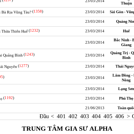
n
23/03/2014
Thuận
(
1358
)
23/03/2014
Sài Gòn - Vũn
ại Bà Rịa Vũng Tàu?
23/03/2014
Quảng Ni
(
1232
)
23/03/2014
Huế
ại Thừa Thiên Huế
Bắc Ninh - 
23/03/2014
Giang
Quảng Trị - 
(
1243
)
tại Quảng Bình
23/03/2014
Bình
(
1277
)
23/03/2014
Thái Nguy
Thái Nguyên
Lâm Đồng -
95
)
23/03/2014
Nông
23/03/2014
Lạng Sơ
(
1192
)
23/03/2014
Phú Thọ
họ
21/06/2013
Toàn quố
Đầu
<
401
402
403
404
405
406
>
TRUNG TÂM GIA SƯ ALPHA