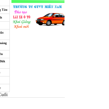
g Tàu
nh
Bắc
Quảng
ên
 Đăk
n
c
Cuối