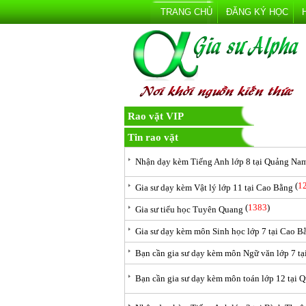
TRANG CHỦ
ĐĂNG KÝ HỌC
Rao vặt VIP
Tin rao vặt
Nhận dạy kèm Tiếng Anh lớp 8 tại Quảng Na
(
1
Gia sư dạy kèm Vật lý lớp 11 tại Cao Bằng
(
1383
)
Gia sư tiểu học Tuyên Quang
Gia sư dạy kèm môn Sinh học lớp 7 tại Cao B
Bạn cần gia sư dạy kèm môn Ngữ văn lớp 7 t
Bạn cần gia sư dạy kèm môn toán lớp 12 tại