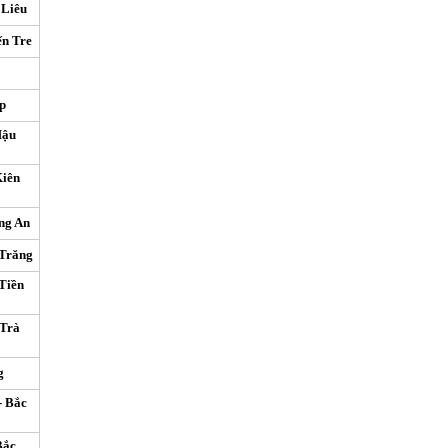
 Liêu
ến Tre
p
Hậu
Kiên
ng An
 Trăng
Tiền
 Trà
g
- Bắc
Bắc