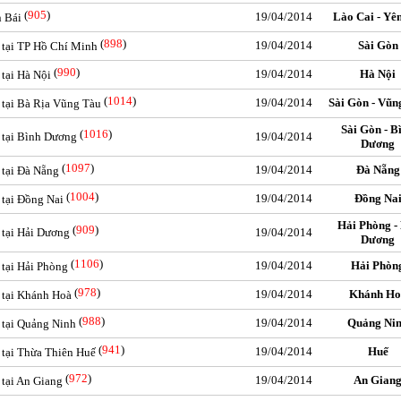
(
905
)
19/04/2014
Lào Cai - Yê
n Bái
(
898
)
19/04/2014
Sài Gòn
c tại TP Hồ Chí Minh
(
990
)
19/04/2014
Hà Nội
 tại Hà Nội
(
1014
)
19/04/2014
Sài Gòn - Vũn
c tại Bà Rịa Vũng Tàu
Sài Gòn - B
(
1016
)
c tại Bình Dương
19/04/2014
Dương
(
1097
)
19/04/2014
Đà Nẵng
 tại Đà Nẵng
(
1004
)
19/04/2014
Đồng Na
 tại Đồng Nai
Hải Phòng -
(
909
)
c tại Hải Dương
19/04/2014
Dương
(
1106
)
19/04/2014
Hải Phòn
 tại Hải Phòng
(
978
)
19/04/2014
Khánh Ho
c tại Khánh Hoà
(
988
)
19/04/2014
Quảng Ni
c tại Quảng Ninh
(
941
)
19/04/2014
Huế
c tại Thừa Thiên Huế
(
972
)
19/04/2014
An Gian
 tại An Giang