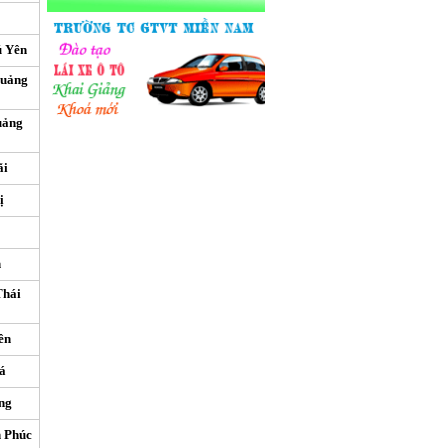
ú Yên
Quảng
uảng
ãi
ị
h
Thái
ên
á
ng
h Phúc