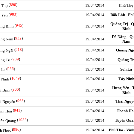
(
890
)
19/04/2014
Phú Thọ
ú Thọ
(
983
)
19/04/2014
Đắk Lắk - Ph
ú Yên
Quảng Trị - 
(
945
)
uảng Bình
19/04/2014
Bình
Đà Nẵng - Q
(
932
)
uảng Nam
19/04/2014
Nam
(
918
)
19/04/2014
Quãng Ng
ãng Ngãi
(
939
)
19/04/2014
Quảng Tr
ảng Trị
(
966
)
19/04/2014
Sơn La
n La
(
1049
)
19/04/2014
Tây Nin
y Ninh
Hưng Yên - 
(
966
)
ái Bình
19/04/2014
Bình
(
968
)
19/04/2014
Thái Nguy
ái Nguyên
(
941
)
19/04/2014
Thanh Ho
hanh Hoá
(
1033
)
19/04/2014
Tuyên Qua
uyên Quang
(
986
)
19/04/2014
Phú Thọ - Vĩn
nh Phúc