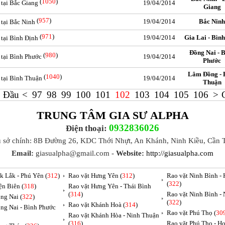
(
1050
)
 tại Bắc Giang
19/04/2014
Giang
(
957
)
19/04/2014
Bắc Ninh
 tại Bắc Ninh
(
971
)
19/04/2014
Gia Lai - Bìn
 tại Bình Định
Đồng Nai - 
(
980
)
 tại Bình Phước
19/04/2014
Phước
Lâm Đồng - 
(
1040
)
c tại Bình Thuận
19/04/2014
Thuận
Đầu
<
97
98
99
100
101
102
103
104
105
106
>
TRUNG TÂM GIA SƯ ALPHA
0932836026
Điện thoại:
ụ sở chính: 8B Đường 26, KDC Thới Nhựt, An Khánh, Ninh Kiều, Cần 
Email:
giasualpha@gmail.com -
Website:
http://giasualpha.com
k Lắk - Phú Yên (
312
)
Rao vặt Hưng Yên (
312
)
Rao vặt Ninh Bình -
(
322
)
ện Biên (
318
)
Rao vặt Hưng Yên - Thái Bình
(
314
)
Rao vặt Ninh Bình -
ng Nai (
322
)
(
322
)
Rao vặt Khánh Hoà (
314
)
ng Nai - Bình Phước
Rao vặt Phú Thọ (
30
Rao vặt Khánh Hòa - Ninh Thuận
(
316
)
Rao vặt Phú Thọ - H