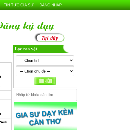
TIN TỨC GIA SƯ
ĐĂNG NHẬP
Lọc rao vặt
u
g
n
h
Ninh