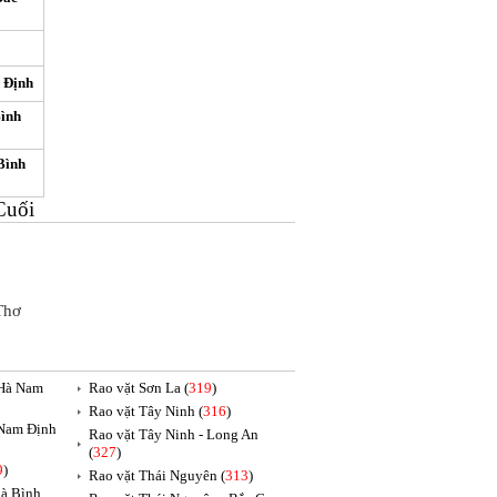
h Định
Bình
Bình
Cuối
Thơ
 Hà Nam
Rao vặt Sơn La (
319
)
Rao vặt Tây Ninh (
316
)
 Nam Định
Rao vặt Tây Ninh - Long An
(
327
)
9
)
Rao vặt Thái Nguyên (
313
)
oà Bình