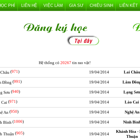
HỌC PHÍ
LIÊN HỆ
VIỆC LÀM
GIA SƯ
CHIÊU SINH
LIÊN KẾT
Hệ thống có
20267
tin rao vặt!
(
971
)
19/04/2014
Lai Châ
i Châu
(
991
)
19/04/2014
Lâm Đồn
âm Đồng
(
940
)
19/04/2014
Lạng Sơ
ng Sơn
(
971
)
19/04/2014
Lào Cai
o Cai
(
950
)
19/04/2014
Nghệ An
hệ An
(
1006
)
19/04/2014
Ninh Bìn
nh Bình
Khánh Hòa - 
(
905
)
nh Thuận
19/04/2014
Thuận