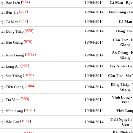
(
954
)
19/04/2014
Cà Mau - Bạc
 tại Bạc Liêu
(
908
)
19/04/2014
Vĩnh Long - B
 tại Bến Tre
(
967
)
19/04/2014
Cà Mau
c tại Cà Mau
(
976
)
19/04/2014
Đồng Thá
c tại Đồng Tháp
Cần Thơ - 
(
976
)
 tại Hậu Giang
19/04/2014
Giang
An Giang - 
(
1012
)
 tại Kiên Giang
19/04/2014
Giang
(
931
)
19/04/2014
Tây Ninh - Lo
 tại Long An
(
1036
)
19/04/2014
Cần Thơ - Sóc
 tại Sóc Trăng
Đồng Tháp - 
(
1004
)
 tại Tiền Giang
19/04/2014
Giang
Vĩnh Long -
(
860
)
 tại Trà Vinh
19/04/2014
Vinh
(
1070
)
19/04/2014
Vĩnh Lon
c tại Vĩnh Long
Thái Nguyên 
(
1054
)
 tại Bắc Cạn
19/04/2014
Cạn
Bắc Ninh - 