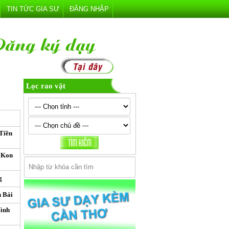
TIN TỨC GIA SƯ
ĐĂNG NHẬP
Lọc rao vặt
Tiền
 Kon
g
n Bái
Bình