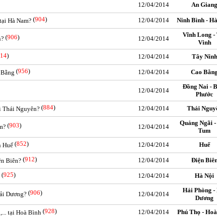
12/04/2014
An Gian
(
904
)
12/04/2014
Ninh Bình - H
 tại Hà Nam?
Vĩnh Long -
(
906
)
h?
12/04/2014
Vinh
14
)
12/04/2014
Tây Nin
(
956
)
12/04/2014
Cao Bằn
o Bằng
Đồng Nai - 
12/04/2014
Phước
(
884
)
12/04/2014
Thái Nguy
ại Thái Nguyên?
Quảng Ngãi -
(
903
)
um?
12/04/2014
Tum
(
852
)
12/04/2014
Huế
n Huế
(
912
)
12/04/2014
Điện Biê
ện Biên?
(
925
)
12/04/2014
Hà Nội
Hải Phòng -
(
906
)
Hải Dương?
12/04/2014
Dương
(
928
)
12/04/2014
Phú Thọ - Hoà
.. tại Hoà Bình