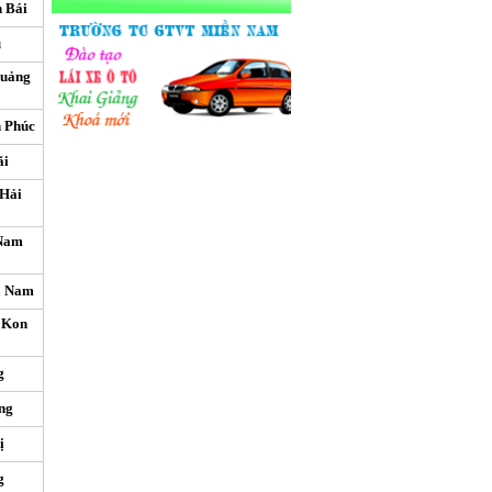
n Bái
u
Quảng
h Phúc
ãi
 Hải
 Nam
à Nam
 Kon
g
ng
ị
g