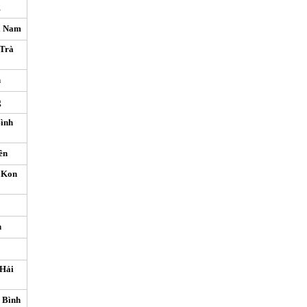
g
à Nam
 Trà
h
g
Bình
ên
 Kon
n
 Hải
 Bình