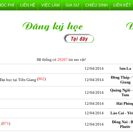
HỌC PHÍ
LIÊN HỆ
VIỆC LÀM
GIA SƯ
CHIÊU SINH
LIÊN KẾT
Hệ thống có
20267
tin rao vặt!
12/04/2014
Sơn La
Đồng Tháp - 
(
902
)
 Đại học tại Tiền Giang
12/04/2014
Giang
Quảng Ngãi -
12/04/2014
Tum
12/04/2014
Hải Phòn
12/04/2014
Lào Cai - Yê
Đồng Nai - 
(
871
)
c
12/04/2014
Phước