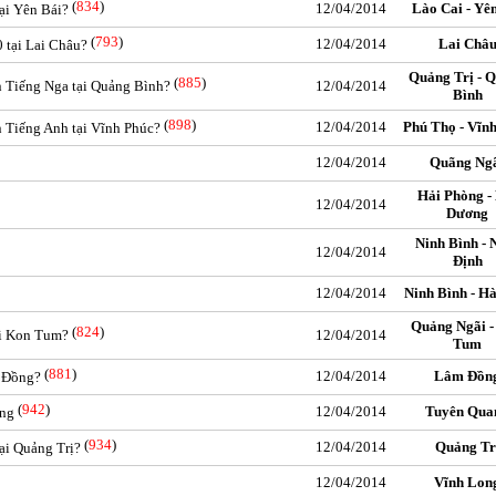
(
834
)
12/04/2014
Lào Cai - Yê
ại Yên Bái?
(
793
)
12/04/2014
Lai Châ
 tại Lai Châu?
Quảng Trị - 
(
885
)
n Tiếng Nga tại Quảng Bình?
12/04/2014
Bình
(
898
)
12/04/2014
Phú Thọ - Vĩn
n Tiếng Anh tại Vĩnh Phúc?
12/04/2014
Quãng Ng
Hải Phòng -
12/04/2014
Dương
Ninh Bình -
12/04/2014
Định
12/04/2014
Ninh Bình - H
Quảng Ngãi -
(
824
)
ại Kon Tum?
12/04/2014
Tum
(
881
)
12/04/2014
Lâm Đồn
m Đồng?
(
942
)
12/04/2014
Tuyên Qua
ang
(
934
)
12/04/2014
Quảng Tr
ại Quảng Trị?
12/04/2014
Vĩnh Lon