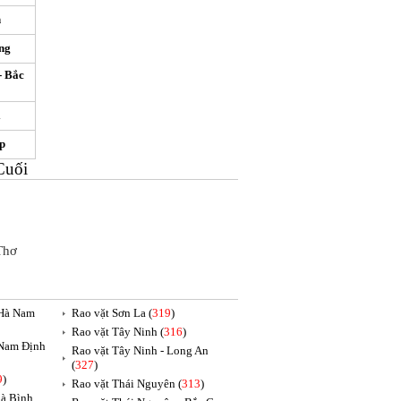
h
ng
- Bắc
i
p
Cuối
Thơ
 Hà Nam
Rao vặt Sơn La (
319
)
Rao vặt Tây Ninh (
316
)
 Nam Định
Rao vặt Tây Ninh - Long An
(
327
)
9
)
Rao vặt Thái Nguyên (
313
)
oà Bình