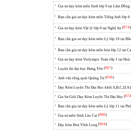
Gia sư dạy kèm môn Sinh lớp 9 tại Lâm Đồng
Bạn cần gia sư dạy kèm môn Tiếng Anh lớp 6
(
874
)
Gia sư dạy kèm Vật lý lớp 6 tại Nghệ An
Bạn cần gia sư dạy kèm môn Lý lớp 10 tại Bắ
Bạn cần gia sư dạy kèm môn hóa lớp 12 tại C
Gia sư dạy kèm Violympic Toán lớp 1 tại Hoà
(
907
)
Luyện thi đại học Hưng Yên
(
936
)
Anh văn tổng quát Quảng Trị
Dạy Kèm Luyện Thi Đại Học khối A,B,C,D,A1,.
(
87
Gia Sư Giỏi Dạy Kèm Luyện Thi Đại Học
Bạn cần gia sư dạy kèm môn Lý lớp 11 tại Ph
(
980
)
Gia sư môn Sinh Lào Cai
(
904
)
Dạy kèm Hoá Vĩnh Long