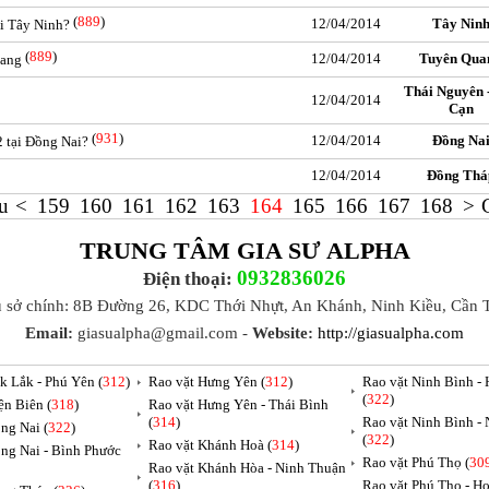
(
889
)
12/04/2014
Tây Nin
ại Tây Ninh?
(
889
)
12/04/2014
Tuyên Qua
uang
Thái Nguyên 
12/04/2014
Cạn
(
931
)
12/04/2014
Đồng Na
 tại Đồng Nai?
12/04/2014
Đồng Thá
u
<
159
160
161
162
163
164
165
166
167
168
>
TRUNG TÂM GIA SƯ ALPHA
0932836026
Điện thoại:
ụ sở chính: 8B Đường 26, KDC Thới Nhựt, An Khánh, Ninh Kiều, Cần 
Email:
giasualpha@gmail.com -
Website:
http://giasualpha.com
k Lắk - Phú Yên (
312
)
Rao vặt Hưng Yên (
312
)
Rao vặt Ninh Bình -
(
322
)
ện Biên (
318
)
Rao vặt Hưng Yên - Thái Bình
(
314
)
Rao vặt Ninh Bình -
ng Nai (
322
)
(
322
)
Rao vặt Khánh Hoà (
314
)
ng Nai - Bình Phước
Rao vặt Phú Thọ (
30
Rao vặt Khánh Hòa - Ninh Thuận
(
316
)
Rao vặt Phú Thọ - H