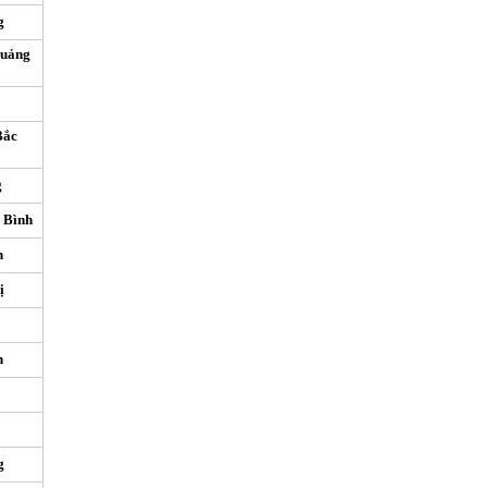
g
Quảng
Bắc
g
 Bình
n
ị
h
g