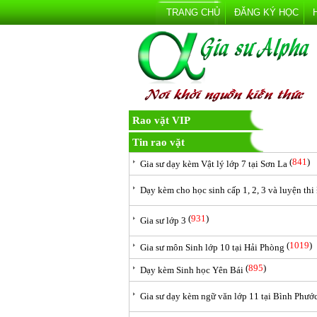
TRANG CHỦ
ĐĂNG KÝ HỌC
Rao vặt VIP
Tin rao vặt
(
841
)
Gia sư dạy kèm Vật lý lớp 7 tại Sơn La
Dạy kèm cho học sinh cấp 1, 2, 3 và luyện thi
(
931
)
Gia sư lớp 3
(
1019
)
Gia sư môn Sinh lớp 10 tại Hải Phòng
(
895
)
Dạy kèm Sinh học Yên Bái
Gia sư dạy kèm ngữ văn lớp 11 tại Bình Phướ