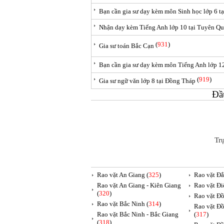
Bạn cần gia sư dạy kèm môn Sinh học lớp 6 t
Nhận dạy kèm Tiếng Anh lớp 10 tại Tuyên Q
(
931
)
Gia sư toán Bắc Cạn
Bạn cần gia sư dạy kèm môn Tiếng Anh lớp 12
(
919
)
Gia sư ngữ văn lớp 8 tại Đồng Tháp
Đầ
Tr
Rao vặt An Giang (
325
)
Rao vặt Đắ
Rao vặt An Giang - Kiên Giang
Rao vặt Đi
(
320
)
Rao vặt Đồ
Rao vặt Bắc Ninh (
314
)
Rao vặt Đồ
Rao vặt Bắc Ninh - Bắc Giang
(
317
)
(
318
)