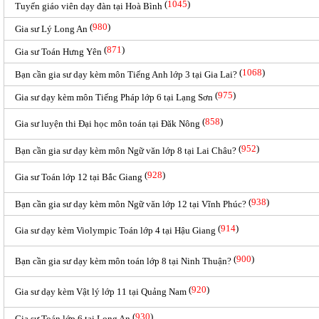
(
1045
)
Tuyển giáo viên dạy đàn tại Hoà Bình
(
980
)
Gia sư Lý Long An
(
871
)
Gia sư Toán Hưng Yên
(
1068
)
Bạn cần gia sư dạy kèm môn Tiếng Anh lớp 3 tại Gia Lai?
(
975
)
Gia sư dạy kèm môn Tiếng Pháp lớp 6 tại Lạng Sơn
(
858
)
Gia sư luyện thi Đại học môn toán tại Đăk Nông
(
952
)
Bạn cần gia sư dạy kèm môn Ngữ văn lớp 8 tại Lai Châu?
(
928
)
Gia sư Toán lớp 12 tại Bắc Giang
(
938
)
Bạn cần gia sư dạy kèm môn Ngữ văn lớp 12 tại Vĩnh Phúc?
(
914
)
Gia sư dạy kèm Violympic Toán lớp 4 tại Hậu Giang
(
900
)
Bạn cần gia sư dạy kèm môn toán lớp 8 tại Ninh Thuận?
(
920
)
Gia sư dạy kèm Vật lý lớp 11 tại Quảng Nam
(
930
)
Gia sư Toán lớp 6 tại Long An