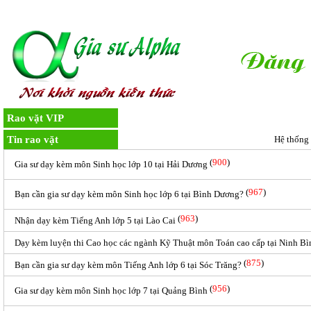
TRANG CHỦ
ĐĂNG KÝ HỌC
HỌC PHÍ
LIÊN HỆ
VIỆC
Rao vặt VIP
Tin rao vặt
Hệ thống
(
900
)
Gia sư dạy kèm môn Sinh học lớp 10 tại Hải Dương
(
967
)
Bạn cần gia sư dạy kèm môn Sinh học lớp 6 tại Bình Dương?
(
963
)
Nhận dạy kèm Tiếng Anh lớp 5 tại Lào Cai
Dạy kèm luyện thi Cao học các ngành Kỹ Thuật môn Toán cao cấp tại Ninh Bì
(
875
)
Bạn cần gia sư dạy kèm môn Tiếng Anh lớp 6 tại Sóc Trăng?
(
956
)
Gia sư dạy kèm môn Sinh học lớp 7 tại Quảng Bình