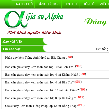
TRANG CHỦ
ĐĂNG KÝ HỌC
HỌC PHÍ
LIÊN HỆ
VIỆC
Rao vặt VIP
Tin rao vặt
Hệ thống
(
990
)
Nhận dạy kèm Tiếng Anh lớp 9 tại Bắc Giang
(
918
)
Bạn cần gia sư dạy kèm môn hóa lớp 10 tại Bến Tre?
(
930
)
Bạn cần gia sư dạy kèm môn toán lớp 4 tại Khánh Hoà?
(
951
)
Bạn cần gia sư dạy kèm môn toán lớp 4 tại Bến Tre?
(
893
)
Bạn cần gia sư dạy kèm môn toán lớp 11 tại Lâm Đồng?
(
1019
)
Bạn cần gia sư dạy kèm môn toán lớp 8 tại Đà Nẵng?
(
893
)
Gia sư dạy kèm môn Tiếng Pháp lớp 12 tại Đồng Tháp