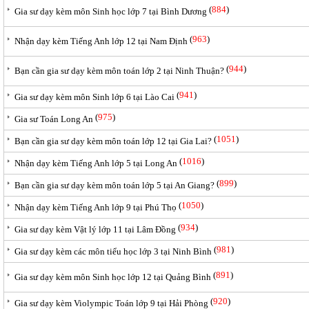
(
884
)
Gia sư dạy kèm môn Sinh học lớp 7 tại Bình Dương
(
963
)
Nhận dạy kèm Tiếng Anh lớp 12 tại Nam Định
(
944
)
Bạn cần gia sư dạy kèm môn toán lớp 2 tại Ninh Thuận?
(
941
)
Gia sư dạy kèm môn Sinh lớp 6 tại Lào Cai
(
975
)
Gia sư Toán Long An
(
1051
)
Bạn cần gia sư dạy kèm môn toán lớp 12 tại Gia Lai?
(
1016
)
Nhận dạy kèm Tiếng Anh lớp 5 tại Long An
(
899
)
Bạn cần gia sư dạy kèm môn toán lớp 5 tại An Giang?
(
1050
)
Nhận dạy kèm Tiếng Anh lớp 9 tại Phú Thọ
(
934
)
Gia sư dạy kèm Vật lý lớp 11 tại Lâm Đồng
(
981
)
Gia sư dạy kèm các môn tiểu học lớp 3 tại Ninh Bình
(
891
)
Gia sư dạy kèm môn Sinh học lớp 12 tại Quảng Bình
(
920
)
Gia sư dạy kèm Violympic Toán lớp 9 tại Hải Phòng