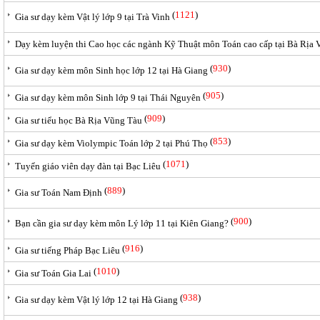
(
1121
)
Gia sư dạy kèm Vật lý lớp 9 tại Trà Vinh
Dạy kèm luyện thi Cao học các ngành Kỹ Thuật môn Toán cao cấp tại Bà Rịa
(
930
)
Gia sư dạy kèm môn Sinh học lớp 12 tại Hà Giang
(
905
)
Gia sư dạy kèm môn Sinh lớp 9 tại Thái Nguyên
(
909
)
Gia sư tiểu học Bà Rịa Vũng Tàu
(
853
)
Gia sư dạy kèm Violympic Toán lớp 2 tại Phú Thọ
(
1071
)
Tuyển giáo viên dạy đàn tại Bạc Liêu
(
889
)
Gia sư Toán Nam Định
(
900
)
Bạn cần gia sư dạy kèm môn Lý lớp 11 tại Kiên Giang?
(
916
)
Gia sư tiếng Pháp Bạc Liêu
(
1010
)
Gia sư Toán Gia Lai
(
938
)
Gia sư dạy kèm Vật lý lớp 12 tại Hà Giang