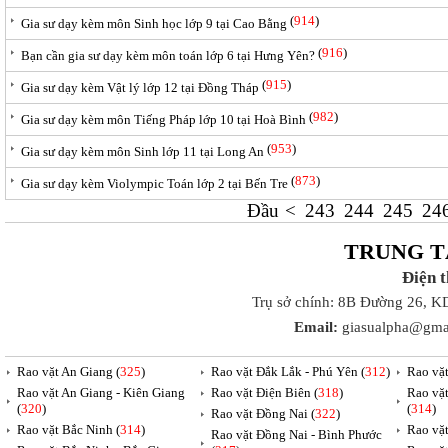
(
914
)
Gia sư dạy kèm môn Sinh học lớp 9 tại Cao Bằng
(
916
)
Bạn cần gia sư dạy kèm môn toán lớp 6 tại Hưng Yên?
(
915
)
Gia sư dạy kèm Vật lý lớp 12 tại Đồng Tháp
(
982
)
Gia sư dạy kèm môn Tiếng Pháp lớp 10 tại Hoà Bình
(
953
)
Gia sư dạy kèm môn Sinh lớp 11 tại Long An
(
873
)
Gia sư dạy kèm Violympic Toán lớp 2 tại Bến Tre
Đầu
<
243
244
245
24
TRUNG T
Điện 
Trụ sở chính: 8B Đường 26, K
Email:
giasualpha@gma
Rao vặt An Giang (
325
)
Rao vặt Đắk Lắk - Phú Yên (
312
)
Rao vặ
Rao vặt An Giang - Kiên Giang
Rao vặt Điện Biên (
318
)
Rao vặ
(
320
)
(
314
)
Rao vặt Đồng Nai (
322
)
Rao vặt Bắc Ninh (
314
)
Rao vặ
Rao vặt Đồng Nai - Bình Phước