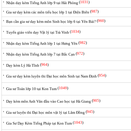
(
1031
)
Nhận dạy kèm Tiếng Anh lớp 9 tại Hải Phòng
(
987
)
Gia sư dạy kèm các môn tiểu học lớp 1 tại Điện Biên
(
960
)
Bạn cần gia sư dạy kèm môn Sinh học lớp 6 tại Yên Bái?
(
1034
)
Tuyển giáo viên dạy Vật lý tại Trà Vinh
(
982
)
Nhận dạy kèm Tiếng Anh lớp 1 tại Hưng Yên
(
972
)
Nhận dạy kèm Tiếng Anh lớp 7 tại Bắc Cạn
(
964
)
Dạy kèm Lý Hà Tĩnh
(
954
)
Gia sư dạy kèm luyện thi Đại học môn Sinh tại Nam Định
(
1049
)
Gia sư Toán lớp 10 tại Kon Tum
(
905
)
Dạy kèm môn Anh Văn đầu vào Cao học tại Hà Giang
(
945
)
Gia sư luyện thi Đại học môn vật lý tại Lâm Đồng
(
1043
)
Gia Sư Dạy Kèm Tiếng Pháp tại Kon Tum