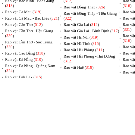
Rao vặt Bắc Ninh - Bắc Giang
(
317
)
Rao vặ
(
318
)
(
316
)
Rao vặt Đồng Tháp (
326
)
Rao vặt Cà Mau (
319
)
Rao vặt
Rao vặt Đồng Tháp - Tiền Giang
Rao vặt Cà Mau - Bạc Liêu (
321
)
(
322
)
Rao vặ
Rao vặt Cần Thơ (
512
)
Rao vặt Gia Lai (
312
)
Rao vặ
(
331
)
Rao vặt Cần Thơ - Hậu Giang
Rao vặt Gia Lai - Bình Định (
317
)
(
330
)
Rao vặ
Rao vặt Hà Nội (
319
)
(
316
)
Rao vặt Cần Thơ - Sóc Trăng
Rao vặt Hà Tĩnh (
315
)
(
330
)
Rao vặt
Rao vặt Hải Phòng (
311
)
Rao vặt Cao Bằng (
318
)
Rao vặt
Rao vặt Hải Phòng - Hải Dương
Rao vặt Đà Nẵng (
319
)
Rao vặt
(
312
)
Rao vặt Đà Nẵng - Quảng Nam
Rao vặt
Rao vặt Huế (
318
)
(
324
)
Rao vặt
Rao vặt Đăk Lăk (
315
)