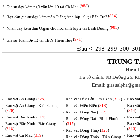
(
988
)
Gia sư dạy kèm ngữ văn lớp 10 tại Cà Mau
(
884
)
Bạn cần gia sư dạy kèm môn Tiếng Anh lớp 10 tại Bến Tre?
(
983
)
Nhận dạy kèm đàn Organ cho học sinh lớp 2 tại Bình Dương
(
971
)
Gia sư Toán lớp 12 tại Thừa Thiên Huế
Đầu
<
298
299
300
30
TRUNG T
Điện 
Trụ sở chính: 8B Đường 26, K
Email:
giasualpha@gma
Rao vặt An Giang (
325
)
Rao vặt Đắk Lắk - Phú Yên (
312
)
Rao vặ
Rao vặt An Giang - Kiên Giang
Rao vặt Điện Biên (
318
)
Rao vặ
(
320
)
(
314
)
Rao vặt Đồng Nai (
322
)
Rao vặt Bắc Ninh (
314
)
Rao vặ
Rao vặt Đồng Nai - Bình Phước
Rao vặt Bắc Ninh - Bắc Giang
(
317
)
Rao vặ
(
318
)
(
316
)
Rao vặt Đồng Tháp (
326
)
Rao vặt Cà Mau (
319
)
Rao vặt
Rao vặt Đồng Tháp - Tiền Giang