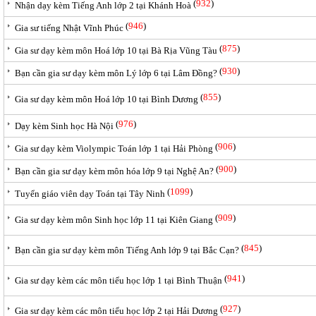
(
932
)
Nhận dạy kèm Tiếng Anh lớp 2 tại Khánh Hoà
(
946
)
Gia sư tiếng Nhật Vĩnh Phúc
(
875
)
Gia sư dạy kèm môn Hoá lớp 10 tại Bà Rịa Vũng Tàu
(
930
)
Bạn cần gia sư dạy kèm môn Lý lớp 6 tại Lâm Đồng?
(
855
)
Gia sư dạy kèm môn Hoá lớp 10 tại Bình Dương
(
976
)
Dạy kèm Sinh học Hà Nội
(
906
)
Gia sư dạy kèm Violympic Toán lớp 1 tại Hải Phòng
(
900
)
Bạn cần gia sư dạy kèm môn hóa lớp 9 tại Nghệ An?
(
1099
)
Tuyển giáo viên dạy Toán tại Tây Ninh
(
909
)
Gia sư dạy kèm môn Sinh học lớp 11 tại Kiên Giang
(
845
)
Bạn cần gia sư dạy kèm môn Tiếng Anh lớp 9 tại Bắc Cạn?
(
941
)
Gia sư dạy kèm các môn tiểu học lớp 1 tại Bình Thuận
(
927
)
Gia sư dạy kèm các môn tiểu học lớp 2 tại Hải Dương