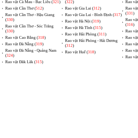
Rao vặt Cà Mau - Bạc Liêu (
321
)
(
322
)
Rao vặ
Rao vặt Cần Thơ (
512
)
Rao vặt Gia Lai (
312
)
Rao vặ
(
331
)
Rao vặt Cần Thơ - Hậu Giang
Rao vặt Gia Lai - Bình Định (
317
)
(
330
)
Rao vặ
Rao vặt Hà Nội (
319
)
(
316
)
Rao vặt Cần Thơ - Sóc Trăng
Rao vặt Hà Tĩnh (
315
)
(
330
)
Rao vặt
Rao vặt Hải Phòng (
311
)
Rao vặt Cao Bằng (
318
)
Rao vặt
Rao vặt Hải Phòng - Hải Dương
Rao vặt Đà Nẵng (
319
)
Rao vặt
(
312
)
Rao vặt Đà Nẵng - Quảng Nam
Rao vặt
Rao vặt Huế (
318
)
(
324
)
Rao vặt
Rao vặt Đăk Lăk (
315
)