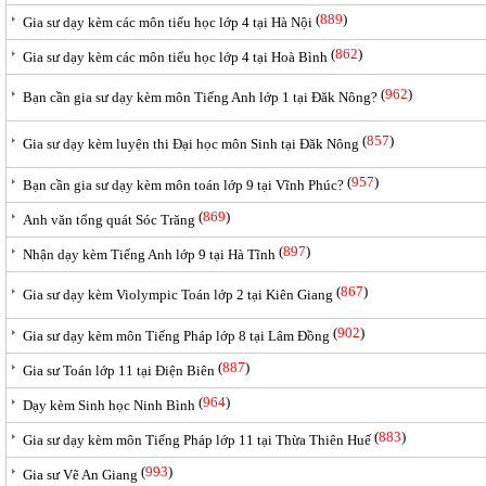
(
889
)
Gia sư dạy kèm các môn tiểu học lớp 4 tại Hà Nội
(
862
)
Gia sư dạy kèm các môn tiểu học lớp 4 tại Hoà Bình
(
962
)
Bạn cần gia sư dạy kèm môn Tiếng Anh lớp 1 tại Đăk Nông?
(
857
)
Gia sư dạy kèm luyện thi Đại học môn Sinh tại Đăk Nông
(
957
)
Bạn cần gia sư dạy kèm môn toán lớp 9 tại Vĩnh Phúc?
(
869
)
Anh văn tổng quát Sóc Trăng
(
897
)
Nhận dạy kèm Tiếng Anh lớp 9 tại Hà Tĩnh
(
867
)
Gia sư dạy kèm Violympic Toán lớp 2 tại Kiên Giang
(
902
)
Gia sư dạy kèm môn Tiếng Pháp lớp 8 tại Lâm Đồng
(
887
)
Gia sư Toán lớp 11 tại Điện Biên
(
964
)
Dạy kèm Sinh học Ninh Bình
(
883
)
Gia sư dạy kèm môn Tiếng Pháp lớp 11 tại Thừa Thiên Huế
(
993
)
Gia sư Vẽ An Giang