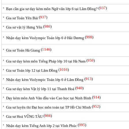
(
937
)
Bạn cần gia sư dạy kèm môn Ngữ văn lớp 6 tại Lâm Đồng?
(
937
)
Gia sư Toán Yên Bái
(
986
)
Gia sư vật lý Hưng Yên
(
998
)
Nhận dạy kèm Violympic Toán lớp 6 ở Hải Dương
(
1146
)
Gia sư Toán Hà Giang
(
959
)
Gia sư dạy kèm môn Tiếng Pháp lớp 10 tại Hà Nam
(
1016
)
Gia sư Toán lớp 12 tại Lâm Đồng
(
913
)
Nhận dạy kèm Violympic Toán lớp 6 ở Lâm Đồng
(
940
)
Gia sư dạy kèm Vật lý lớp 11 tại Thanh Hoá
(
914
)
Dạy kèm môn Anh Văn đầu vào Cao học tại Ninh Bình
(
952
)
Gia sư luyện thi Đại học môn toán tại TP Hồ Chí Minh
(
986
)
Gia sư Hoá VŨNG TÀU
(
995
)
Nhận dạy kèm Tiếng Anh lớp 2 tại Vĩnh Phúc