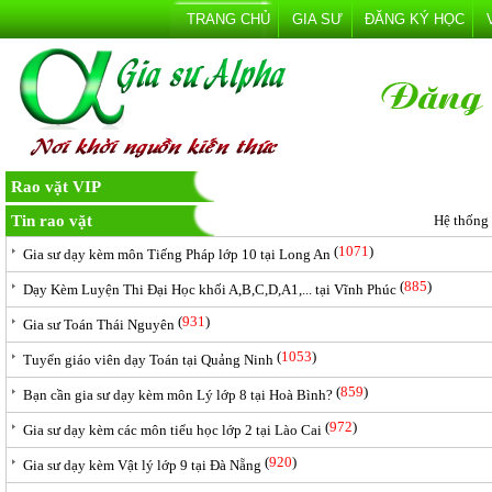
TRANG CHỦ
GIA SƯ
ĐĂNG KÝ HỌC
Rao vặt VIP
Tin rao vặt
Hệ thống
(
1071
)
Gia sư dạy kèm môn Tiếng Pháp lớp 10 tại Long An
(
885
)
Dạy Kèm Luyện Thi Đại Học khối A,B,C,D,A1,... tại Vĩnh Phúc
(
931
)
Gia sư Toán Thái Nguyên
(
1053
)
Tuyển giáo viên dạy Toán tại Quảng Ninh
(
859
)
Bạn cần gia sư dạy kèm môn Lý lớp 8 tại Hoà Bình?
(
972
)
Gia sư dạy kèm các môn tiểu học lớp 2 tại Lào Cai
(
920
)
Gia sư dạy kèm Vật lý lớp 9 tại Đà Nẵng