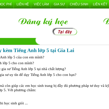
HỌC PHÍ
LIÊN HỆ
VIỆC LÀM
GIA SƯ
CHIÊU SINH
LIÊN KẾT
 kèm Tiếng Anh lớp 5 tại Gia Lai
g Anh lớp 5 của con em mình?
h lớp 5 cho con mình?
gia sư Tiếng Anh lớp 5 tại nhà chất lượng?
ia sư uy tín để dạy Tiếng Anh lớp 5 cho con bạn?
mà còn giúp các em học sinh trang bị đầy đủ phương pháp tư duy và k
lớp 5. Với phương châm:
i học sinh giỏi ...