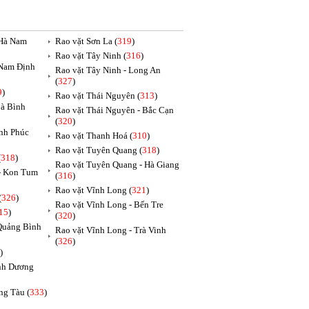
 Hà Nam
Rao vặt Sơn La (
319
)
Rao vặt Tây Ninh (
316
)
 Nam Định
Rao vặt Tây Ninh - Long An
(
327
)
9
)
Rao vặt Thái Nguyên (
313
)
oà Bình
Rao vặt Thái Nguyên - Bắc Cạn
(
320
)
ĩnh Phúc
Rao vặt Thanh Hoá (
310
)
Rao vặt Tuyên Quang (
318
)
(
318
)
Rao vặt Tuyên Quang - Hà Giang
 - Kon Tum
(
316
)
Rao vặt Vĩnh Long (
321
)
(
326
)
Rao vặt Vĩnh Long - Bến Tre
15
)
(
320
)
 Quảng Bình
Rao vặt Vĩnh Long - Trà Vinh
(
326
)
)
ình Dương
ng Tàu (
333
)