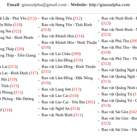
Email:
giasualpha@gmail.com -
Website:
http://giasualpha.com
k Lắk - Phú Yên (
312
)
Rao vặt Hưng Yên (
312
)
Rao vặt Ninh Bình -
(
322
)
ện Biên (
318
)
Rao vặt Hưng Yên - Thái Bình
(
314
)
Rao vặt Ninh Bình -
ng Nai (
322
)
(
322
)
Rao vặt Khánh Hoà (
314
)
ng Nai - Bình Phước
Rao vặt Phú Thọ (
30
Rao vặt Khánh Hòa - Ninh Thuận
(
316
)
Rao vặt Phú Thọ - H
ng Tháp (
326
)
(
324
)
Rao vặt Lai Châu (
309
)
ng Tháp - Tiền Giang
Rao vặt Phú Thọ - V
Rao vặt Lâm Đồng (
319
)
(
312
)
 Lai (
312
)
Rao vặt Lâm Đồng - Bình Thuận
Rao vặt Quãng Ngãi 
(
331
)
a Lai - Bình Định (
317
)
Rao vặt Quảng Ngãi
Rao vặt Lâm Đồng - Đăk Nông
 Nội (
319
)
(
311
)
(
316
)
 Tĩnh (
315
)
Rao vặt Quảng Ninh 
Rao vặt Lạng Sơn (
313
)
i Phòng (
311
)
Rao vặt Quảng Trị (
3
Rao vặt Lào Cai (
318
)
i Phòng - Hải Dương
Rao vặt Quảng Trị -
Rao vặt Lào Cai - Yên Bái (
302
)
(
314
)
Rao vặt Nghệ An (
314
)
ế (
318
)
Rao vặt Sài Gòn (
342
Rao vặt Ninh Bình (
311
)
Rao vặt Sài Gòn - B
(
322
)
Rao vặt Sài Gòn - Vũ