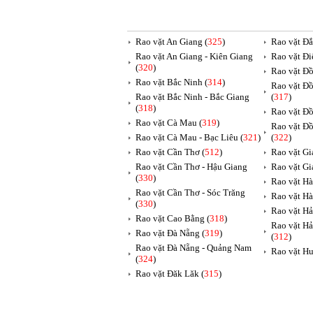
Rao vặt An Giang (
325
)
Rao vặt Đắ
Rao vặt An Giang - Kiên Giang
Rao vặt Đi
(
320
)
Rao vặt Đồ
Rao vặt Bắc Ninh (
314
)
Rao vặt Đồ
Rao vặt Bắc Ninh - Bắc Giang
(
317
)
(
318
)
Rao vặt Đồ
Rao vặt Cà Mau (
319
)
Rao vặt Đồ
Rao vặt Cà Mau - Bạc Liêu (
321
)
(
322
)
Rao vặt Cần Thơ (
512
)
Rao vặt Gia
Rao vặt Cần Thơ - Hậu Giang
Rao vặt Gi
(
330
)
Rao vặt Hà
Rao vặt Cần Thơ - Sóc Trăng
Rao vặt Hà
(
330
)
Rao vặt Hả
Rao vặt Cao Bằng (
318
)
Rao vặt Hả
Rao vặt Đà Nẵng (
319
)
(
312
)
Rao vặt Đà Nẵng - Quảng Nam
Rao vặt Hu
(
324
)
Rao vặt Đăk Lăk (
315
)