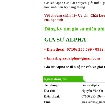
Gia sư Alpha Gia Lai chuyên giới thiệu 
học sinh tiến bộ hàng tháng.
Với phương châm lấy Uy tín - Chất Lượ
của học sinh
Đăng ký tìm gia sư miễn phí:
GIA SƯ ALPHA
- Điện thoại: 07106.255.599 - 0932
- Email: giasualpha@gmail.com
Gia sư Alpha sẽ liên hệ tư vấn và giới
Người đăng tin
Tên đăng tin:
Gia sư Alpha
Địa chỉ:
Nguyễn Văn Cừ -
Điện thoại:
07106.255.599 - 
Email:
giasualpha@gmai