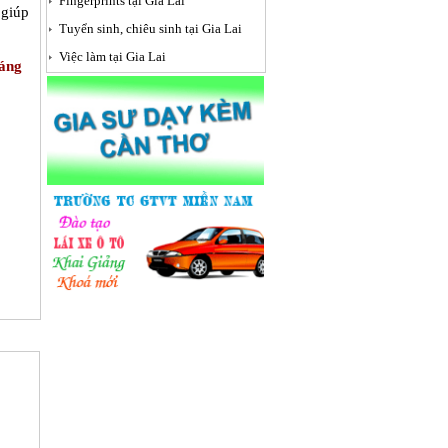
Fingerprints tại Gia Lai
 giúp
Tuyển sinh, chiêu sinh tại Gia Lai
Việc làm tại Gia Lai
háng