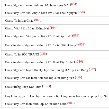
(
964
)
Gia sư dạy kèm môn Sinh học lớp 6 tại Lạng Sơn
(
958
)
Gia sư dạy kèm Violympic Toán lớp 7 tại Thái Nguyên
(
968
)
Gia sư Toán Lai Châu
(
1044
)
Gia sư Vật lý lớp 10 tại Đồng Nai
(
888
)
Gia sư dạy kèm Violympic Toán lớp 2 tại Bạc Liêu
(
938
)
Bạn cần gia sư dạy kèm môn Lý lớp 12 tại Tiền Giang?
(
955
)
Gia sư Toán SÓC TRĂNG
(
1010
)
Bạn cần gia sư dạy kèm môn Lý lớp 9 tại Tây Ninh?
(
887
)
Gia sư dạy kèm luyện thi Đại học môn Tiếng Đức tại Cao Bằng
(
876
)
Gia sư dạy kèm các môn tiểu học lớp 3 tại Hưng Yên
(
1053
)
Gia sư tiếng Pháp Kon Tum
Dạy kèm luyện thi Cao học các ngành Kỹ Thuật môn Toán cao cấp tại Tây Nin
(
908
)
Gia sư dạy kèm môn Sinh lớp 12 tại Bình Định