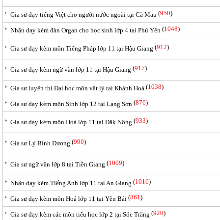
(
950
)
Gia sư dạy tiếng Việt cho người nước ngoài tại Cà Mau
(
1048
)
Nhận dạy kèm đàn Organ cho học sinh lớp 4 tại Phú Yên
(
912
)
Gia sư dạy kèm môn Tiếng Pháp lớp 11 tại Hậu Giang
(
917
)
Gia sư dạy kèm ngữ văn lớp 11 tại Hậu Giang
(
1038
)
Gia sư luyện thi Đại học môn vật lý tại Khánh Hoà
(
876
)
Gia sư dạy kèm môn Sinh lớp 12 tại Lạng Sơn
(
933
)
Gia sư dạy kèm môn Hoá lớp 11 tại Đăk Nông
(
990
)
Gia sư Lý Bình Dương
(
1009
)
Gia sư ngữ văn lớp 8 tại Tiền Giang
(
1016
)
Nhận dạy kèm Tiếng Anh lớp 11 tại An Giang
(
861
)
Gia sư dạy kèm môn Hoá lớp 11 tại Yên Bái
(
920
)
Gia sư dạy kèm các môn tiểu học lớp 2 tại Sóc Trăng