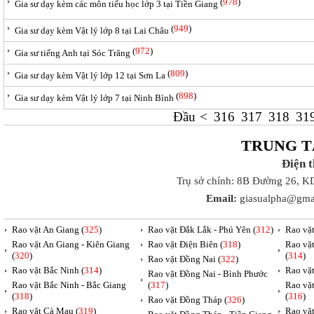
(
978
)
Gia sư dạy kèm các môn tiểu học lớp 3 tại Tiền Giang
(
949
)
Gia sư dạy kèm Vật lý lớp 8 tại Lai Châu
(
972
)
Gia sư tiếng Anh tại Sóc Trăng
(
809
)
Gia sư dạy kèm Vật lý lớp 12 tại Sơn La
(
898
)
Gia sư dạy kèm Vật lý lớp 7 tại Ninh Bình
Đầu
<
316
317
318
31
TRUNG T
Điện 
Trụ sở chính: 8B Đường 26, K
Email:
giasualpha@gma
Rao vặt An Giang (
325
)
Rao vặt Đắk Lắk - Phú Yên (
312
)
Rao vặ
Rao vặt An Giang - Kiên Giang
Rao vặt Điện Biên (
318
)
Rao vặ
(
320
)
(
314
)
Rao vặt Đồng Nai (
322
)
Rao vặt Bắc Ninh (
314
)
Rao vặ
Rao vặt Đồng Nai - Bình Phước
Rao vặt Bắc Ninh - Bắc Giang
(
317
)
Rao vặ
(
318
)
(
316
)
Rao vặt Đồng Tháp (
326
)
Rao vặt Cà Mau (
319
)
Rao vặt