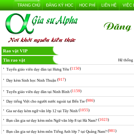
TRANG CHỦ
ĐĂNG KÝ HỌC
HỌC PHÍ
LIÊN HỆ
VIỆC
Rao vặt VIP
Tin rao vặt
Hệ thống
(
1150
)
Tuyển giáo viên dạy đàn tại Hưng Yên
(
917
)
Dạy kèm Sinh học Ninh Thuận
(
1159
)
Tuyển giáo viên dạy đàn tại Ninh Bình
(
986
)
Dạy tiếng Việt cho người nước ngoài tại Bến Tre
(
1055
)
Gia sư dạy kèm ngữ văn lớp 12 tại Tây Ninh
(
1023
)
Bạn cần gia sư dạy kèm môn Ngữ văn lớp 8 tại Hà Nam?
(
981
)
Bạn cần gia sư dạy kèm môn Tiếng Anh lớp 7 tại Quảng Nam?