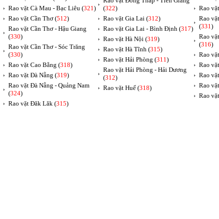
Rao vặt Đồng Tháp - Tiền Giang
Rao vặt Cà Mau - Bạc Liêu (
321
)
(
322
)
Rao vặ
Rao vặt Cần Thơ (
512
)
Rao vặt Gia Lai (
312
)
Rao vặ
(
331
)
Rao vặt Cần Thơ - Hậu Giang
Rao vặt Gia Lai - Bình Định (
317
)
(
330
)
Rao vặ
Rao vặt Hà Nội (
319
)
(
316
)
Rao vặt Cần Thơ - Sóc Trăng
Rao vặt Hà Tĩnh (
315
)
(
330
)
Rao vặt
Rao vặt Hải Phòng (
311
)
Rao vặt Cao Bằng (
318
)
Rao vặt
Rao vặt Hải Phòng - Hải Dương
Rao vặt Đà Nẵng (
319
)
Rao vặt
(
312
)
Rao vặt Đà Nẵng - Quảng Nam
Rao vặt
Rao vặt Huế (
318
)
(
324
)
Rao vặt
Rao vặt Đăk Lăk (
315
)