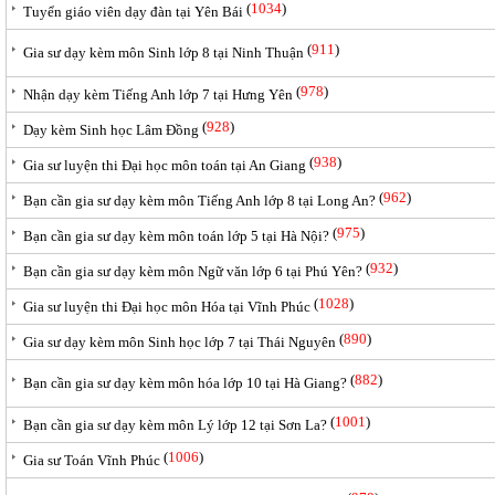
(
1034
)
Tuyển giáo viên dạy đàn tại Yên Bái
(
911
)
Gia sư dạy kèm môn Sinh lớp 8 tại Ninh Thuận
(
978
)
Nhận dạy kèm Tiếng Anh lớp 7 tại Hưng Yên
(
928
)
Dạy kèm Sinh học Lâm Đồng
(
938
)
Gia sư luyện thi Đại học môn toán tại An Giang
(
962
)
Bạn cần gia sư dạy kèm môn Tiếng Anh lớp 8 tại Long An?
(
975
)
Bạn cần gia sư dạy kèm môn toán lớp 5 tại Hà Nội?
(
932
)
Bạn cần gia sư dạy kèm môn Ngữ văn lớp 6 tại Phú Yên?
(
1028
)
Gia sư luyện thi Đại học môn Hóa tại Vĩnh Phúc
(
890
)
Gia sư dạy kèm môn Sinh học lớp 7 tại Thái Nguyên
(
882
)
Bạn cần gia sư dạy kèm môn hóa lớp 10 tại Hà Giang?
(
1001
)
Bạn cần gia sư dạy kèm môn Lý lớp 12 tại Sơn La?
(
1006
)
Gia sư Toán Vĩnh Phúc