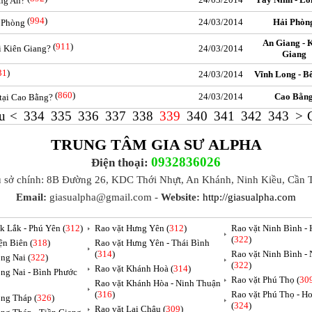
ong An?
(
994
)
24/03/2014
Hải Phòn
i Phòng
An Giang - 
(
911
)
i Kiên Giang?
24/03/2014
Giang
31
)
24/03/2014
Vĩnh Long - B
(
860
)
24/03/2014
Cao Bằn
 tại Cao Bằng?
u
<
334
335
336
337
338
339
340
341
342
343
>
TRUNG TÂM GIA SƯ ALPHA
0932836026
Điện thoại:
ụ sở chính: 8B Đường 26, KDC Thới Nhựt, An Khánh, Ninh Kiều, Cần 
Email:
giasualpha@gmail.com -
Website:
http://giasualpha.com
k Lắk - Phú Yên (
312
)
Rao vặt Hưng Yên (
312
)
Rao vặt Ninh Bình -
(
322
)
ện Biên (
318
)
Rao vặt Hưng Yên - Thái Bình
(
314
)
Rao vặt Ninh Bình -
ng Nai (
322
)
(
322
)
Rao vặt Khánh Hoà (
314
)
ng Nai - Bình Phước
Rao vặt Phú Thọ (
30
Rao vặt Khánh Hòa - Ninh Thuận
(
316
)
Rao vặt Phú Thọ - H
ng Tháp (
326
)
(
324
)
Rao vặt Lai Châu (
309
)