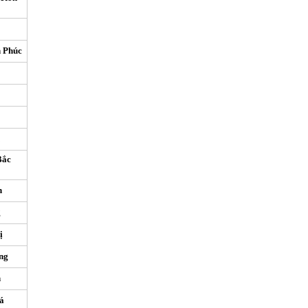
h Phúc
Bắc
h
g
ị
ng
n
á