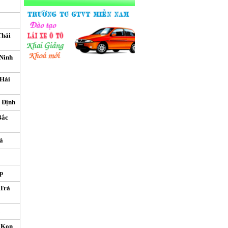
Thái
Ninh
 Hải
h Định
Bắc
á
p
 Trà
i
 Kon