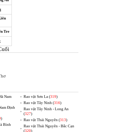
g
Kiên
ến Tre
g
Cuối
Thơ
 Hà Nam
Rao vặt Sơn La (
319
)
Rao vặt Tây Ninh (
316
)
 Nam Định
Rao vặt Tây Ninh - Long An
(
327
)
9
)
Rao vặt Thái Nguyên (
313
)
oà Bình
Rao vặt Thái Nguyên - Bắc Cạn
(
320
)