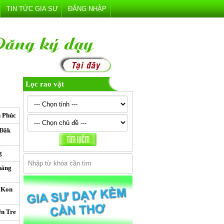
TIN TỨC GIA SƯ
ĐĂNG NHẬP
Lọc rao vặt
h Phúc
 Đăk
g
uảng
 Kon
ến Tre