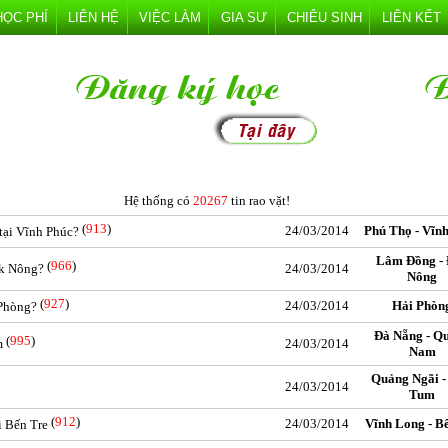
HỌC PHÍ
LIÊN HỆ
VIỆC LÀM
GIA SƯ
CHIÊU SINH
LIÊN KẾT
Hệ thống có
20267
tin rao vặt!
(
913
)
24/03/2014
Phú Thọ - Vĩn
tại Vĩnh Phúc?
Lâm Đồng -
(
966
)
ăk Nông?
24/03/2014
Nông
(
927
)
24/03/2014
Hải Phòn
 Phòng?
Đà Nẵng - Q
(
995
)
m
24/03/2014
Nam
Quảng Ngãi -
24/03/2014
Tum
(
912
)
24/03/2014
Vĩnh Long - B
i Bến Tre