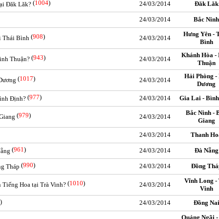
(
1004
)
24/03/2014
Đăk Lăk
tại Đăk Lăk?
24/03/2014
Bắc Ninh
Hưng Yên - 
(
908
)
i Thái Bình
24/03/2014
Bình
Khánh Hòa - 
(
943
)
Ninh Thuận?
24/03/2014
Thuận
Hải Phòng -
(
1017
)
 Dương
24/03/2014
Dương
(
977
)
24/03/2014
Gia Lai - Bìn
Bình Định?
Bắc Ninh - 
(
979
)
 Giang
24/03/2014
Giang
24/03/2014
Thanh Ho
(
961
)
24/03/2014
Đà Nẵng
Nẵng
(
990
)
24/03/2014
Đồng Thá
ồng Tháp
Vĩnh Long -
(
1010
)
 Tiếng Hoa tại Trà Vinh?
24/03/2014
Vinh
)
24/03/2014
Đồng Na
Quảng Ngãi -