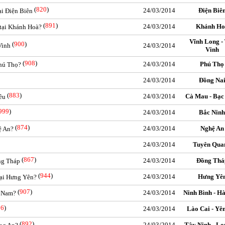
(
820
)
24/03/2014
Điện Biê
ại Điện Biên
(
891
)
24/03/2014
Khánh Ho
 tại Khánh Hoà?
Vĩnh Long -
(
900
)
Vinh
24/03/2014
Vinh
(
908
)
24/03/2014
Phú Thọ
Phú Thọ?
24/03/2014
Đồng Na
(
883
)
24/03/2014
Cà Mau - Bạc
êu
999
)
24/03/2014
Bắc Ninh
(
874
)
24/03/2014
Nghệ An
ệ An?
24/03/2014
Tuyên Qua
(
867
)
24/03/2014
Đồng Thá
ồng Tháp
(
944
)
24/03/2014
Hưng Yê
tại Hưng Yên?
(
907
)
24/03/2014
Ninh Bình - H
à Nam?
56
)
24/03/2014
Lào Cai - Yê
(
892
)
24/03/2014
Tây Ninh - Lo