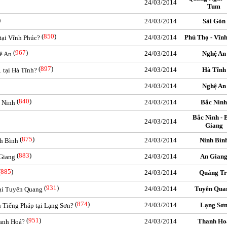
24/03/2014
Tum
)
24/03/2014
Sài Gòn
(
850
)
24/03/2014
Phú Thọ - Vĩn
tại Vĩnh Phúc?
(
967
)
24/03/2014
Nghệ An
ệ An
(
897
)
24/03/2014
Hà Tĩnh
 tại Hà Tĩnh?
24/03/2014
Nghệ An
(
840
)
24/03/2014
Bắc Ninh
c Ninh
Bắc Ninh - 
24/03/2014
Giang
(
875
)
24/03/2014
Ninh Bìn
nh Bình
(
883
)
24/03/2014
An Gian
 Giang
(
885
)
24/03/2014
Quảng Tr
(
931
)
24/03/2014
Tuyên Qua
tại Tuyên Quang
(
874
)
24/03/2014
Lạng Sơ
n Tiếng Pháp tại Lạng Sơn?
(
951
)
24/03/2014
Thanh Ho
hanh Hoá?