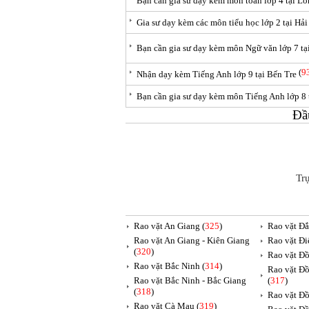
Bạn cần gia sư dạy kèm môn toán lớp 4 tại L
Gia sư dạy kèm các môn tiểu học lớp 2 tại Hả
Bạn cần gia sư dạy kèm môn Ngữ văn lớp 7 tạ
(
9
Nhận dạy kèm Tiếng Anh lớp 9 tại Bến Tre
Bạn cần gia sư dạy kèm môn Tiếng Anh lớp 8
Đầ
Tr
Rao vặt An Giang (
325
)
Rao vặt Đắ
Rao vặt An Giang - Kiên Giang
Rao vặt Đi
(
320
)
Rao vặt Đồ
Rao vặt Bắc Ninh (
314
)
Rao vặt Đồ
Rao vặt Bắc Ninh - Bắc Giang
(
317
)
(
318
)
Rao vặt Đồ
Rao vặt Cà Mau (
319
)