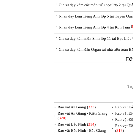
Gia sư dạy kèm các môn tiểu học lớp 2 tại Qu
Nhận dạy kèm Tiếng Anh lớp 5 tại Tuyên Qu
(
Nhận dạy kèm Tiếng Anh lớp 4 tại Kon Tum
Gia sư dạy kèm môn Sinh lớp 11 tại Bạc Liêu
Gia sư dạy kèm đàn Organ tại nhà trên toàn B
Đầ
Tr
Rao vặt An Giang (
325
)
Rao vặt Đắ
Rao vặt An Giang - Kiên Giang
Rao vặt Đi
(
320
)
Rao vặt Đồ
Rao vặt Bắc Ninh (
314
)
Rao vặt Đồ
Rao vặt Bắc Ninh - Bắc Giang
(
317
)