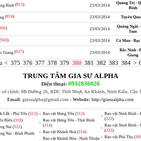
Quảng Trị - 
(
813
)
ảng Bình
23/03/2014
Bình
(
924
)
23/03/2014
Tuyên Qua
ang
Quảng Ngãi -
936
)
23/03/2014
Tum
(
943
)
23/03/2014
Cà Mau - Bạc
Bắc Ninh - 
(
927
)
ắc Giang
23/03/2014
Giang
u
<
375
376
377
378
379
380
381
382
383
384
>
TRUNG TÂM GIA SƯ ALPHA
0932836026
Điện thoại:
ụ sở chính: 8B Đường 26, KDC Thới Nhựt, An Khánh, Ninh Kiều, Cần 
Email:
giasualpha@gmail.com -
Website:
http://giasualpha.com
k Lắk - Phú Yên (
312
)
Rao vặt Hưng Yên (
312
)
Rao vặt Ninh Bình -
(
322
)
ện Biên (
318
)
Rao vặt Hưng Yên - Thái Bình
(
314
)
Rao vặt Ninh Bình -
ng Nai (
322
)
(
322
)
Rao vặt Khánh Hoà (
314
)
ng Nai - Bình Phước
Rao vặt Phú Thọ (
30
Rao vặt Khánh Hòa - Ninh Thuận