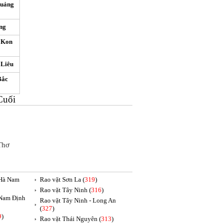
Quảng
ng
 Kon
 Liêu
Bắc
Cuối
Thơ
 Hà Nam
Rao vặt Sơn La (
319
)
Rao vặt Tây Ninh (
316
)
 Nam Định
Rao vặt Tây Ninh - Long An
(
327
)
9
)
Rao vặt Thái Nguyên (
313
)