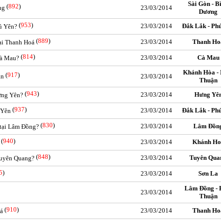
Sài Gòn - B
(
892
)
ng
23/03/2014
Dương
(
953
)
23/03/2014
Đắk Lắk - Ph
hú Yên?
(
889
)
23/03/2014
Thanh Ho
tại Thanh Hoá
(
814
)
23/03/2014
Cà Mau
Cà Mau?
Khánh Hòa - 
(
917
)
ận
23/03/2014
Thuận
(
943
)
23/03/2014
Hưng Yê
Hưng Yên?
(
937
)
23/03/2014
Đắk Lắk - Ph
 Yên
(
830
)
23/03/2014
Lâm Đồn
 tại Lâm Đồng?
(
940
)
23/03/2014
Khánh Ho
(
848
)
23/03/2014
Tuyên Qua
 Tuyên Quang?
5
)
23/03/2014
Sơn La
Lâm Đồng - 
23/03/2014
Thuận
(
910
)
23/03/2014
Thanh Ho
oá