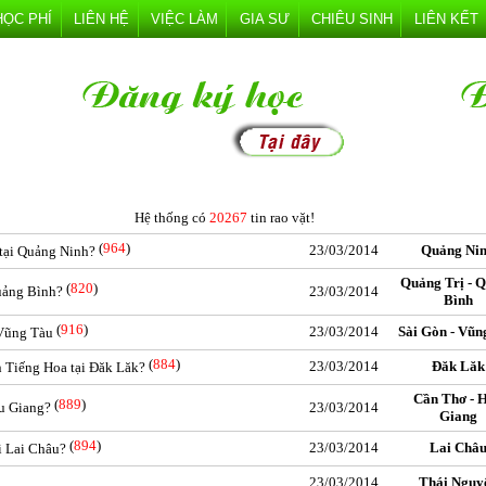
HỌC PHÍ
LIÊN HỆ
VIỆC LÀM
GIA SƯ
CHIÊU SINH
LIÊN KẾT
Hệ thống có
20267
tin rao vặt!
(
964
)
23/03/2014
Quảng Ni
 tại Quảng Ninh?
Quảng Trị - 
(
820
)
uảng Bình?
23/03/2014
Bình
(
916
)
23/03/2014
Sài Gòn - Vũn
 Vũng Tàu
(
884
)
23/03/2014
Đăk Lăk
n Tiếng Hoa tại Đăk Lăk?
Cần Thơ - 
(
889
)
ậu Giang?
23/03/2014
Giang
(
894
)
23/03/2014
Lai Châ
i Lai Châu?
23/03/2014
Thái Nguy