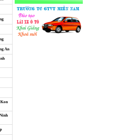
ng
ng
ng An
ình
 Kon
Ninh
p
i