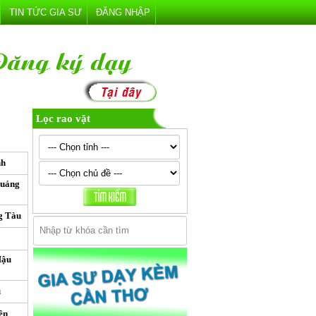
TIN TỨC GIA SƯ
ĐĂNG NHẬP
Lọc rao vặt
nh
Quảng
g Tàu
Hậu
u
ên