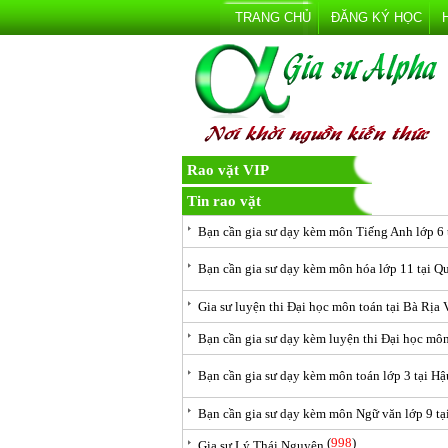
TRANG CHỦ
ĐĂNG KÝ HỌC
Rao vặt VIP
Tin rao vặt
Bạn cần gia sư dạy kèm môn Tiếng Anh lớp 6
Bạn cần gia sư dạy kèm môn hóa lớp 11 tại Q
Gia sư luyện thi Đại học môn toán tại Bà Rịa
Bạn cần gia sư dạy kèm luyện thi Đại học mô
Bạn cần gia sư dạy kèm môn toán lớp 3 tại H
Bạn cần gia sư dạy kèm môn Ngữ văn lớp 9 tạ
(
998
)
Gia sư Lý Thái Nguyên