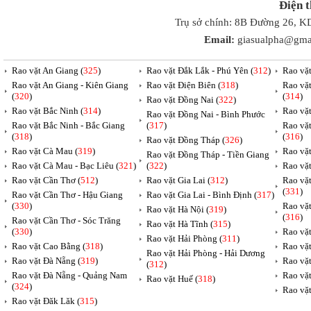
Điện 
Trụ sở chính: 8B Đường 26, K
Email:
giasualpha@gma
Rao vặt An Giang (
325
)
Rao vặt Đắk Lắk - Phú Yên (
312
)
Rao vặ
Rao vặt An Giang - Kiên Giang
Rao vặt Điện Biên (
318
)
Rao vặ
(
320
)
(
314
)
Rao vặt Đồng Nai (
322
)
Rao vặt Bắc Ninh (
314
)
Rao vặ
Rao vặt Đồng Nai - Bình Phước
Rao vặt Bắc Ninh - Bắc Giang
(
317
)
Rao vặ
(
318
)
(
316
)
Rao vặt Đồng Tháp (
326
)
Rao vặt Cà Mau (
319
)
Rao vặt
Rao vặt Đồng Tháp - Tiền Giang
Rao vặt Cà Mau - Bạc Liêu (
321
)
(
322
)
Rao vặ
Rao vặt Cần Thơ (
512
)
Rao vặt Gia Lai (
312
)
Rao vặ
(
331
)
Rao vặt Cần Thơ - Hậu Giang
Rao vặt Gia Lai - Bình Định (
317
)
(
330
)
Rao vặ
Rao vặt Hà Nội (
319
)
(
316
)
Rao vặt Cần Thơ - Sóc Trăng
Rao vặt Hà Tĩnh (
315
)
(
330
)
Rao vặt
Rao vặt Hải Phòng (
311
)
Rao vặt Cao Bằng (
318
)
Rao vặt
Rao vặt Hải Phòng - Hải Dương
Rao vặt Đà Nẵng (
319
)
Rao vặt
(
312
)
Rao vặt Đà Nẵng - Quảng Nam
Rao vặt
Rao vặt Huế (
318
)
(
324
)
Rao vặt
Rao vặt Đăk Lăk (
315
)