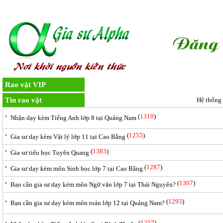
TRANG CHỦ
ĐĂNG KÝ HỌC
HỌC PHÍ
LIÊN HỆ
VIỆC
Rao vặt VIP
Tin rao vặt
Hệ thống
(
1310
)
Nhận dạy kèm Tiếng Anh lớp 8 tại Quảng Nam
(
1255
)
Gia sư dạy kèm Vật lý lớp 11 tại Cao Bằng
(
1383
)
Gia sư tiểu học Tuyên Quang
(
1287
)
Gia sư dạy kèm môn Sinh học lớp 7 tại Cao Bằng
(
1307
)
Bạn cần gia sư dạy kèm môn Ngữ văn lớp 7 tại Thái Nguyên?
(
1293
)
Bạn cần gia sư dạy kèm môn toán lớp 12 tại Quảng Nam?
(
1257
)