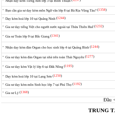
Nhận dạy kèm Tiếng Anh lớp 3 tại Bình Thuận
(
1358
)
Bạn cần gia sư dạy kèm môn Ngữ văn lớp 8 tại Bà Rịa Vũng Tàu?
(
1244
)
Dạy kèm hoá lớp 10 tại Quảng Ninh
(
1232
)
Gia sư dạy tiếng Việt cho người nước ngoài tại Thừa Thiên Huế
(
1341
)
Gia sư Toán lớp 9 tại Bắc Giang
(
1244
)
Nhận dạy kèm đàn Organ cho học sinh lớp 4 tại Quảng Bình
(
1277
)
Gia sư dạy kèm đàn Organ tại nhà trên toàn Thái Nguyên
(
1195
)
Gia sư dạy kèm Vật lý lớp 6 tại Đăk Nông
(
1250
)
Dạy kèm hoá lớp 10 tại Lạng Sơn
(
1192
)
Gia sư dạy kèm môn Sinh học lớp 7 tại Phú Thọ
(
1368
)
Gia sư Lý
Đầu
TRUNG T