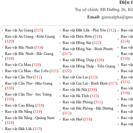
Điện 
Trụ sở chính: 8B Đường 26, K
Email:
giasualpha@gma
Rao vặt An Giang (
325
)
Rao vặt Đắk Lắk - Phú Yên (
312
)
Rao vặ
Rao vặt An Giang - Kiên Giang
Rao vặt Điện Biên (
318
)
Rao vặ
(
320
)
(
314
)
Rao vặt Đồng Nai (
322
)
Rao vặt Bắc Ninh (
314
)
Rao vặ
Rao vặt Đồng Nai - Bình Phước
Rao vặt Bắc Ninh - Bắc Giang
(
317
)
Rao vặ
(
318
)
(
316
)
Rao vặt Đồng Tháp (
326
)
Rao vặt Cà Mau (
319
)
Rao vặt
Rao vặt Đồng Tháp - Tiền Giang
Rao vặt Cà Mau - Bạc Liêu (
321
)
(
322
)
Rao vặ
Rao vặt Cần Thơ (
512
)
Rao vặt Gia Lai (
312
)
Rao vặ
(
331
)
Rao vặt Cần Thơ - Hậu Giang
Rao vặt Gia Lai - Bình Định (
317
)
(
330
)
Rao vặ
Rao vặt Hà Nội (
319
)
(
316
)
Rao vặt Cần Thơ - Sóc Trăng
Rao vặt Hà Tĩnh (
315
)
(
330
)
Rao vặt
Rao vặt Hải Phòng (
311
)
Rao vặt Cao Bằng (
318
)
Rao vặt
Rao vặt Hải Phòng - Hải Dương
Rao vặt Đà Nẵng (
319
)
Rao vặt
(
312
)
Rao vặt Đà Nẵng - Quảng Nam
Rao vặt
Rao vặt Huế (
318
)
(
324
)
Rao vặt
Rao vặt Đăk Lăk (
315
)