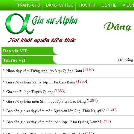
TRANG CHỦ
ĐĂNG KÝ HỌC
HỌC PHÍ
LIÊN HỆ
VIỆC
Rao vặt VIP
Tin rao vặt
Hệ thống
(
1310
)
Nhận dạy kèm Tiếng Anh lớp 8 tại Quảng Nam
(
1255
)
Gia sư dạy kèm Vật lý lớp 11 tại Cao Bằng
(
1383
)
Gia sư tiểu học Tuyên Quang
(
1287
)
Gia sư dạy kèm môn Sinh học lớp 7 tại Cao Bằng
(
1307
)
Bạn cần gia sư dạy kèm môn Ngữ văn lớp 7 tại Thái Nguyên?
(
1293
)
Bạn cần gia sư dạy kèm môn toán lớp 12 tại Quảng Nam?
(
1257
)