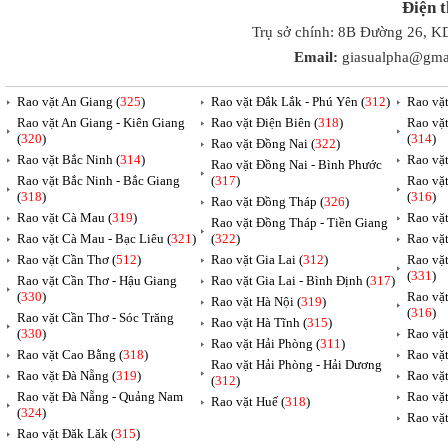
Điện 
Trụ sở chính: 8B Đường 26, K
Email:
giasualpha@gma
Rao vặt An Giang (
325
)
Rao vặt Đắk Lắk - Phú Yên (
312
)
Rao vặ
Rao vặt An Giang - Kiên Giang
Rao vặt Điện Biên (
318
)
Rao vặ
(
320
)
(
314
)
Rao vặt Đồng Nai (
322
)
Rao vặt Bắc Ninh (
314
)
Rao vặ
Rao vặt Đồng Nai - Bình Phước
Rao vặt Bắc Ninh - Bắc Giang
(
317
)
Rao vặ
(
318
)
(
316
)
Rao vặt Đồng Tháp (
326
)
Rao vặt Cà Mau (
319
)
Rao vặt
Rao vặt Đồng Tháp - Tiền Giang
Rao vặt Cà Mau - Bạc Liêu (
321
)
(
322
)
Rao vặ
Rao vặt Cần Thơ (
512
)
Rao vặt Gia Lai (
312
)
Rao vặ
(
331
)
Rao vặt Cần Thơ - Hậu Giang
Rao vặt Gia Lai - Bình Định (
317
)
(
330
)
Rao vặ
Rao vặt Hà Nội (
319
)
(
316
)
Rao vặt Cần Thơ - Sóc Trăng
Rao vặt Hà Tĩnh (
315
)
(
330
)
Rao vặt
Rao vặt Hải Phòng (
311
)
Rao vặt Cao Bằng (
318
)
Rao vặt
Rao vặt Hải Phòng - Hải Dương
Rao vặt Đà Nẵng (
319
)
Rao vặt
(
312
)
Rao vặt Đà Nẵng - Quảng Nam
Rao vặt
Rao vặt Huế (
318
)
(
324
)
Rao vặt
Rao vặt Đăk Lăk (
315
)