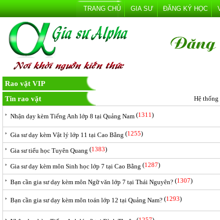
TRANG CHỦ
GIA SƯ
ĐĂNG KÝ HỌC
Rao vặt VIP
Tin rao vặt
Hệ thống
(
1311
)
Nhận dạy kèm Tiếng Anh lớp 8 tại Quảng Nam
(
1255
)
Gia sư dạy kèm Vật lý lớp 11 tại Cao Bằng
(
1383
)
Gia sư tiểu học Tuyên Quang
(
1287
)
Gia sư dạy kèm môn Sinh học lớp 7 tại Cao Bằng
(
1307
)
Bạn cần gia sư dạy kèm môn Ngữ văn lớp 7 tại Thái Nguyên?
(
1293
)
Bạn cần gia sư dạy kèm môn toán lớp 12 tại Quảng Nam?
(
1257
)