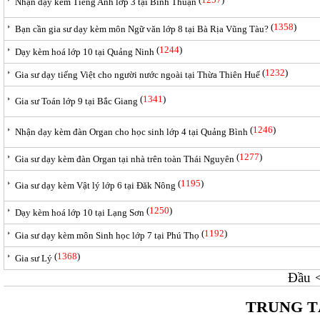
Nhận dạy kèm Tiếng Anh lớp 3 tại Bình Thuận
(
1358
)
Bạn cần gia sư dạy kèm môn Ngữ văn lớp 8 tại Bà Rịa Vũng Tàu?
(
1244
)
Dạy kèm hoá lớp 10 tại Quảng Ninh
(
1232
)
Gia sư dạy tiếng Việt cho người nước ngoài tại Thừa Thiên Huế
(
1341
)
Gia sư Toán lớp 9 tại Bắc Giang
(
1246
)
Nhận dạy kèm đàn Organ cho học sinh lớp 4 tại Quảng Bình
(
1277
)
Gia sư dạy kèm đàn Organ tại nhà trên toàn Thái Nguyên
(
1195
)
Gia sư dạy kèm Vật lý lớp 6 tại Đăk Nông
(
1250
)
Dạy kèm hoá lớp 10 tại Lạng Sơn
(
1192
)
Gia sư dạy kèm môn Sinh học lớp 7 tại Phú Thọ
(
1368
)
Gia sư Lý
Đầu
TRUNG T