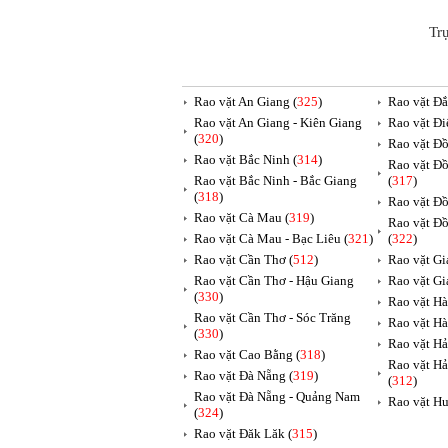
Tr
Rao vặt An Giang (
325
)
Rao vặt Đắ
Rao vặt An Giang - Kiên Giang
Rao vặt Đi
(
320
)
Rao vặt Đồ
Rao vặt Bắc Ninh (
314
)
Rao vặt Đồ
Rao vặt Bắc Ninh - Bắc Giang
(
317
)
(
318
)
Rao vặt Đồ
Rao vặt Cà Mau (
319
)
Rao vặt Đồ
Rao vặt Cà Mau - Bạc Liêu (
321
)
(
322
)
Rao vặt Cần Thơ (
512
)
Rao vặt Gia
Rao vặt Cần Thơ - Hậu Giang
Rao vặt Gi
(
330
)
Rao vặt Hà
Rao vặt Cần Thơ - Sóc Trăng
Rao vặt Hà
(
330
)
Rao vặt Hả
Rao vặt Cao Bằng (
318
)
Rao vặt Hả
Rao vặt Đà Nẵng (
319
)
(
312
)
Rao vặt Đà Nẵng - Quảng Nam
Rao vặt Hu
(
324
)
Rao vặt Đăk Lăk (
315
)