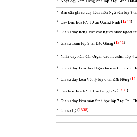
Nhận dạy kèm Tiếng Anh lớp 3 tại Bình Thuậ
Bạn cần gia sư dạy kèm môn Ngữ văn lớp 8 t
(
1244
)
Dạy kèm hoá lớp 10 tại Quảng Ninh
Gia sư dạy tiếng Việt cho người nước ngoài t
(
1341
)
Gia sư Toán lớp 9 tại Bắc Giang
Nhận dạy kèm đàn Organ cho học sinh lớp 4 
Gia sư dạy kèm đàn Organ tại nhà trên toàn 
(
11
Gia sư dạy kèm Vật lý lớp 6 tại Đăk Nông
(
1250
)
Dạy kèm hoá lớp 10 tại Lạng Sơn
Gia sư dạy kèm môn Sinh học lớp 7 tại Phú T
(
1368
)
Gia sư Lý