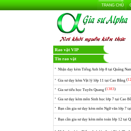
TRANG CHỦ
Rao vặt VIP
Tin rao vặt
Nhận dạy kèm Tiếng Anh lớp 8 tại Quảng Na
(
1
Gia sư dạy kèm Vật lý lớp 11 tại Cao Bằng
(
1383
)
Gia sư tiểu học Tuyên Quang
Gia sư dạy kèm môn Sinh học lớp 7 tại Cao B
Bạn cần gia sư dạy kèm môn Ngữ văn lớp 7 t
Bạn cần gia sư dạy kèm môn toán lớp 12 tại