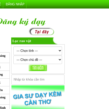
Ệ
ĐĂNG NHẬP
Lọc rao vặt
uảng
g
ng
g
ên
uảng
Bình