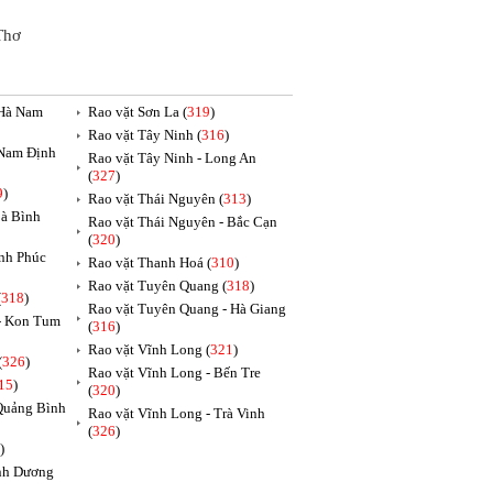
Thơ
 Hà Nam
Rao vặt Sơn La (
319
)
Rao vặt Tây Ninh (
316
)
 Nam Định
Rao vặt Tây Ninh - Long An
(
327
)
9
)
Rao vặt Thái Nguyên (
313
)
oà Bình
Rao vặt Thái Nguyên - Bắc Cạn
(
320
)
ĩnh Phúc
Rao vặt Thanh Hoá (
310
)
Rao vặt Tuyên Quang (
318
)
(
318
)
Rao vặt Tuyên Quang - Hà Giang
 - Kon Tum
(
316
)
Rao vặt Vĩnh Long (
321
)
(
326
)
Rao vặt Vĩnh Long - Bến Tre
15
)
(
320
)
 Quảng Bình
Rao vặt Vĩnh Long - Trà Vinh
(
326
)
)
ình Dương