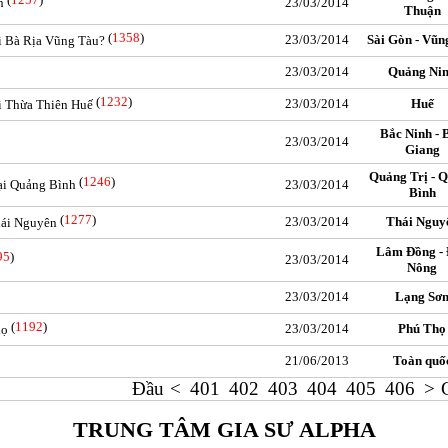
n
23/03/2014
Thuận
(
1358
)
23/03/2014
Sài Gòn - Vũn
ại Bà Rịa Vũng Tàu?
23/03/2014
Quảng Ni
(
1232
)
23/03/2014
Huế
ại Thừa Thiên Huế
Bắc Ninh - 
23/03/2014
Giang
Quảng Trị - 
(
1246
)
tại Quảng Bình
23/03/2014
Bình
(
1277
)
23/03/2014
Thái Nguy
Thái Nguyên
Lâm Đồng -
95
)
23/03/2014
Nông
23/03/2014
Lạng Sơ
(
1192
)
23/03/2014
Phú Thọ
họ
21/06/2013
Toàn quố
Đầu
<
401
402
403
404
405
406
>
TRUNG TÂM GIA SƯ ALPHA