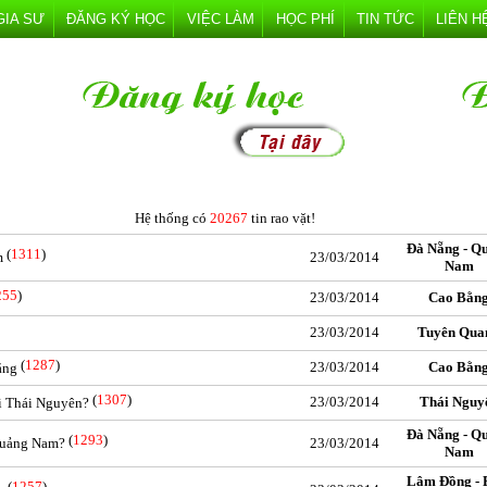
GIA SƯ
ĐĂNG KÝ HỌC
VIỆC LÀM
HỌC PHÍ
TIN TỨC
LIÊN H
Hệ thống có
20267
tin rao vặt!
Đà Nẵng - Q
(
1311
)
m
23/03/2014
Nam
255
)
23/03/2014
Cao Bằn
23/03/2014
Tuyên Qua
(
1287
)
23/03/2014
Cao Bằn
ằng
(
1307
)
23/03/2014
Thái Nguy
ại Thái Nguyên?
Đà Nẵng - Q
(
1293
)
 Quảng Nam?
23/03/2014
Nam
Lâm Đồng - 
(
1257
)