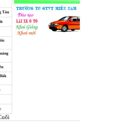
g Tàu
nh
Bắc
Quảng
ên
 Đăk
n
c
Cuối