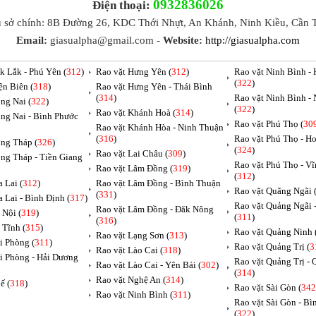
0932836026
Điện thoại:
ụ sở chính: 8B Đường 26, KDC Thới Nhựt, An Khánh, Ninh Kiều, Cần 
Email:
giasualpha@gmail.com -
Website:
http://giasualpha.com
k Lắk - Phú Yên (
312
)
Rao vặt Hưng Yên (
312
)
Rao vặt Ninh Bình -
(
322
)
ện Biên (
318
)
Rao vặt Hưng Yên - Thái Bình
(
314
)
Rao vặt Ninh Bình -
ng Nai (
322
)
(
322
)
Rao vặt Khánh Hoà (
314
)
ng Nai - Bình Phước
Rao vặt Phú Thọ (
30
Rao vặt Khánh Hòa - Ninh Thuận
(
316
)
Rao vặt Phú Thọ - H
ng Tháp (
326
)
(
324
)
Rao vặt Lai Châu (
309
)
ng Tháp - Tiền Giang
Rao vặt Phú Thọ - V
Rao vặt Lâm Đồng (
319
)
(
312
)
 Lai (
312
)
Rao vặt Lâm Đồng - Bình Thuận
Rao vặt Quãng Ngãi 
(
331
)
a Lai - Bình Định (
317
)
Rao vặt Quảng Ngãi
Rao vặt Lâm Đồng - Đăk Nông
 Nội (
319
)
(
311
)
(
316
)
 Tĩnh (
315
)
Rao vặt Quảng Ninh 
Rao vặt Lạng Sơn (
313
)
i Phòng (
311
)
Rao vặt Quảng Trị (
3
Rao vặt Lào Cai (
318
)
i Phòng - Hải Dương
Rao vặt Quảng Trị -
Rao vặt Lào Cai - Yên Bái (
302
)
(
314
)
Rao vặt Nghệ An (
314
)
ế (
318
)
Rao vặt Sài Gòn (
342
Rao vặt Ninh Bình (
311
)
Rao vặt Sài Gòn - B
(
322
)