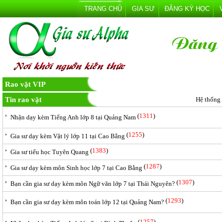
TRANG CHỦ
GIA SƯ
ĐĂNG KÝ HỌC
Rao vặt VIP
Tin rao vặt
Hệ thống
(
1311
)
Nhận dạy kèm Tiếng Anh lớp 8 tại Quảng Nam
(
1255
)
Gia sư dạy kèm Vật lý lớp 11 tại Cao Bằng
(
1383
)
Gia sư tiểu học Tuyên Quang
(
1287
)
Gia sư dạy kèm môn Sinh học lớp 7 tại Cao Bằng
(
1307
)
Bạn cần gia sư dạy kèm môn Ngữ văn lớp 7 tại Thái Nguyên?
(
1293
)
Bạn cần gia sư dạy kèm môn toán lớp 12 tại Quảng Nam?
(
1257
)