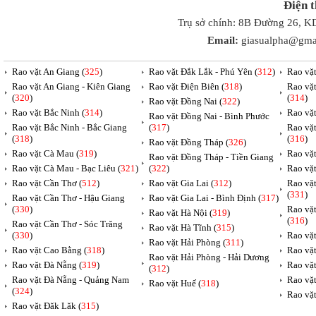
Điện 
Trụ sở chính: 8B Đường 26, K
Email:
giasualpha@gma
Rao vặt An Giang (
325
)
Rao vặt Đắk Lắk - Phú Yên (
312
)
Rao vặ
Rao vặt An Giang - Kiên Giang
Rao vặt Điện Biên (
318
)
Rao vặ
(
320
)
(
314
)
Rao vặt Đồng Nai (
322
)
Rao vặt Bắc Ninh (
314
)
Rao vặ
Rao vặt Đồng Nai - Bình Phước
Rao vặt Bắc Ninh - Bắc Giang
(
317
)
Rao vặ
(
318
)
(
316
)
Rao vặt Đồng Tháp (
326
)
Rao vặt Cà Mau (
319
)
Rao vặt
Rao vặt Đồng Tháp - Tiền Giang
Rao vặt Cà Mau - Bạc Liêu (
321
)
(
322
)
Rao vặ
Rao vặt Cần Thơ (
512
)
Rao vặt Gia Lai (
312
)
Rao vặ
(
331
)
Rao vặt Cần Thơ - Hậu Giang
Rao vặt Gia Lai - Bình Định (
317
)
(
330
)
Rao vặ
Rao vặt Hà Nội (
319
)
(
316
)
Rao vặt Cần Thơ - Sóc Trăng
Rao vặt Hà Tĩnh (
315
)
(
330
)
Rao vặt
Rao vặt Hải Phòng (
311
)
Rao vặt Cao Bằng (
318
)
Rao vặt
Rao vặt Hải Phòng - Hải Dương
Rao vặt Đà Nẵng (
319
)
Rao vặt
(
312
)
Rao vặt Đà Nẵng - Quảng Nam
Rao vặt
Rao vặt Huế (
318
)
(
324
)
Rao vặt
Rao vặt Đăk Lăk (
315
)