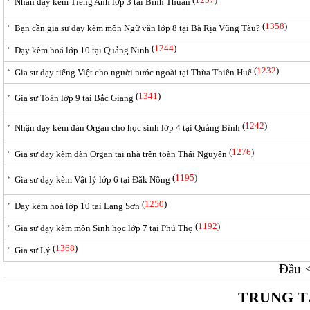
Nhận dạy kèm Tiếng Anh lớp 3 tại Bình Thuận
(
1358
)
Bạn cần gia sư dạy kèm môn Ngữ văn lớp 8 tại Bà Rịa Vũng Tàu?
(
1244
)
Dạy kèm hoá lớp 10 tại Quảng Ninh
(
1232
)
Gia sư dạy tiếng Việt cho người nước ngoài tại Thừa Thiên Huế
(
1341
)
Gia sư Toán lớp 9 tại Bắc Giang
(
1242
)
Nhận dạy kèm đàn Organ cho học sinh lớp 4 tại Quảng Bình
(
1276
)
Gia sư dạy kèm đàn Organ tại nhà trên toàn Thái Nguyên
(
1195
)
Gia sư dạy kèm Vật lý lớp 6 tại Đăk Nông
(
1250
)
Dạy kèm hoá lớp 10 tại Lạng Sơn
(
1192
)
Gia sư dạy kèm môn Sinh học lớp 7 tại Phú Thọ
(
1368
)
Gia sư Lý
Đầu
TRUNG T