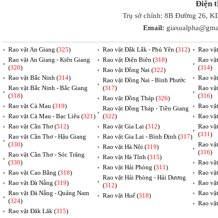
Điện 
Trụ sở chính: 8B Đường 26, K
Email:
giasualpha@gma
Rao vặt An Giang (
325
)
Rao vặt Đắk Lắk - Phú Yên (
312
)
Rao vặ
Rao vặt An Giang - Kiên Giang
Rao vặt Điện Biên (
318
)
Rao vặ
(
320
)
(
314
)
Rao vặt Đồng Nai (
322
)
Rao vặt Bắc Ninh (
314
)
Rao vặ
Rao vặt Đồng Nai - Bình Phước
Rao vặt Bắc Ninh - Bắc Giang
(
317
)
Rao vặ
(
318
)
(
316
)
Rao vặt Đồng Tháp (
326
)
Rao vặt Cà Mau (
319
)
Rao vặt
Rao vặt Đồng Tháp - Tiền Giang
Rao vặt Cà Mau - Bạc Liêu (
321
)
(
322
)
Rao vặ
Rao vặt Cần Thơ (
512
)
Rao vặt Gia Lai (
312
)
Rao vặ
(
331
)
Rao vặt Cần Thơ - Hậu Giang
Rao vặt Gia Lai - Bình Định (
317
)
(
330
)
Rao vặ
Rao vặt Hà Nội (
319
)
(
316
)
Rao vặt Cần Thơ - Sóc Trăng
Rao vặt Hà Tĩnh (
315
)
(
330
)
Rao vặt
Rao vặt Hải Phòng (
311
)
Rao vặt Cao Bằng (
318
)
Rao vặt
Rao vặt Hải Phòng - Hải Dương
Rao vặt Đà Nẵng (
319
)
Rao vặt
(
312
)
Rao vặt Đà Nẵng - Quảng Nam
Rao vặt
Rao vặt Huế (
318
)
(
324
)
Rao vặt
Rao vặt Đăk Lăk (
315
)