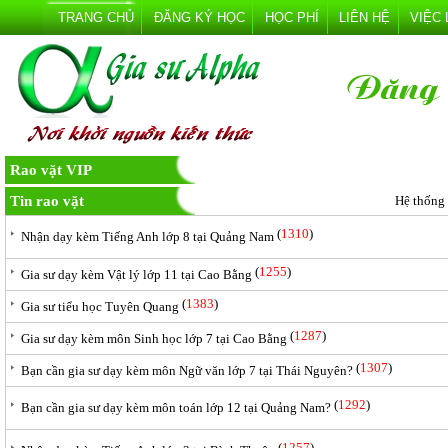
TRANG CHỦ
ĐĂNG KÝ HỌC
HỌC PHÍ
LIÊN HỆ
VIỆC
Rao vặt VIP
Tin rao vặt
Hệ thống
(
1310
)
Nhận dạy kèm Tiếng Anh lớp 8 tại Quảng Nam
(
1255
)
Gia sư dạy kèm Vật lý lớp 11 tại Cao Bằng
(
1383
)
Gia sư tiểu học Tuyên Quang
(
1287
)
Gia sư dạy kèm môn Sinh học lớp 7 tại Cao Bằng
(
1307
)
Bạn cần gia sư dạy kèm môn Ngữ văn lớp 7 tại Thái Nguyên?
(
1292
)
Bạn cần gia sư dạy kèm môn toán lớp 12 tại Quảng Nam?
(
1257
)