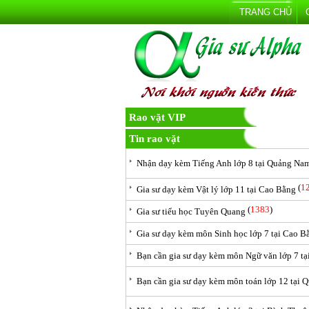
TRANG CHỦ
Rao vặt VIP
Tin rao vặt
Nhận dạy kèm Tiếng Anh lớp 8 tại Quảng Na
(
1
Gia sư dạy kèm Vật lý lớp 11 tại Cao Bằng
(
1383
)
Gia sư tiểu học Tuyên Quang
Gia sư dạy kèm môn Sinh học lớp 7 tại Cao B
Bạn cần gia sư dạy kèm môn Ngữ văn lớp 7 t
Bạn cần gia sư dạy kèm môn toán lớp 12 tại