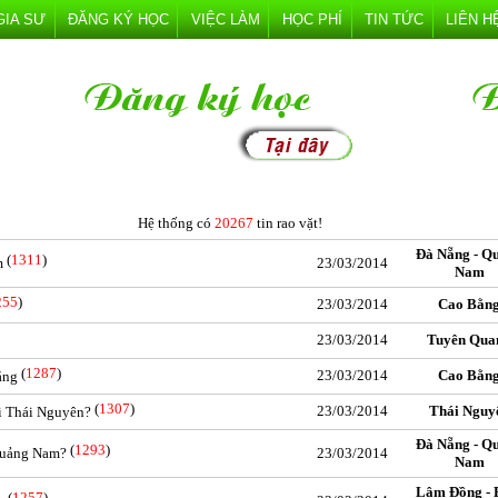
GIA SƯ
ĐĂNG KÝ HỌC
VIỆC LÀM
HỌC PHÍ
TIN TỨC
LIÊN H
Hệ thống có
20267
tin rao vặt!
Đà Nẵng - Q
(
1311
)
m
23/03/2014
Nam
255
)
23/03/2014
Cao Bằn
23/03/2014
Tuyên Qua
(
1287
)
23/03/2014
Cao Bằn
ằng
(
1307
)
23/03/2014
Thái Nguy
ại Thái Nguyên?
Đà Nẵng - Q
(
1293
)
 Quảng Nam?
23/03/2014
Nam
Lâm Đồng - 
(
1257
)