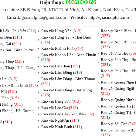
0932836026
Điện thoại:
ụ sở chính: 8B Đường 26, KDC Thới Nhựt, An Khánh, Ninh Kiều, Cần 
Email:
giasualpha@gmail.com -
Website:
http://giasualpha.com
k Lắk - Phú Yên (
312
)
Rao vặt Hưng Yên (
312
)
Rao vặt Ninh Bình -
(
322
)
ện Biên (
318
)
Rao vặt Hưng Yên - Thái Bình
(
314
)
Rao vặt Ninh Bình -
ng Nai (
322
)
(
322
)
Rao vặt Khánh Hoà (
314
)
ng Nai - Bình Phước
Rao vặt Phú Thọ (
30
Rao vặt Khánh Hòa - Ninh Thuận
(
316
)
Rao vặt Phú Thọ - H
ng Tháp (
326
)
(
324
)
Rao vặt Lai Châu (
309
)
ng Tháp - Tiền Giang
Rao vặt Phú Thọ - V
Rao vặt Lâm Đồng (
319
)
(
312
)
 Lai (
312
)
Rao vặt Lâm Đồng - Bình Thuận
Rao vặt Quãng Ngãi 
(
331
)
a Lai - Bình Định (
317
)
Rao vặt Quảng Ngãi
Rao vặt Lâm Đồng - Đăk Nông
 Nội (
319
)
(
311
)
(
316
)
 Tĩnh (
315
)
Rao vặt Quảng Ninh 
Rao vặt Lạng Sơn (
313
)
i Phòng (
311
)
Rao vặt Quảng Trị (
3
Rao vặt Lào Cai (
318
)
i Phòng - Hải Dương
Rao vặt Quảng Trị -
Rao vặt Lào Cai - Yên Bái (
302
)
(
314
)
Rao vặt Nghệ An (
314
)
ế (
318
)
Rao vặt Sài Gòn (
342
Rao vặt Ninh Bình (
311
)
Rao vặt Sài Gòn - B
(
322
)