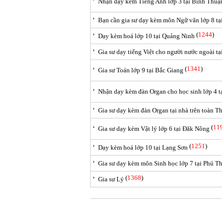
Nhận dạy kèm Tiếng Anh lớp 3 tại Bình Thuậ
Bạn cần gia sư dạy kèm môn Ngữ văn lớp 8 t
(
1244
)
Dạy kèm hoá lớp 10 tại Quảng Ninh
Gia sư dạy tiếng Việt cho người nước ngoài t
(
1341
)
Gia sư Toán lớp 9 tại Bắc Giang
Nhận dạy kèm đàn Organ cho học sinh lớp 4 
Gia sư dạy kèm đàn Organ tại nhà trên toàn 
(
11
Gia sư dạy kèm Vật lý lớp 6 tại Đăk Nông
(
1251
)
Dạy kèm hoá lớp 10 tại Lạng Sơn
Gia sư dạy kèm môn Sinh học lớp 7 tại Phú T
(
1368
)
Gia sư Lý