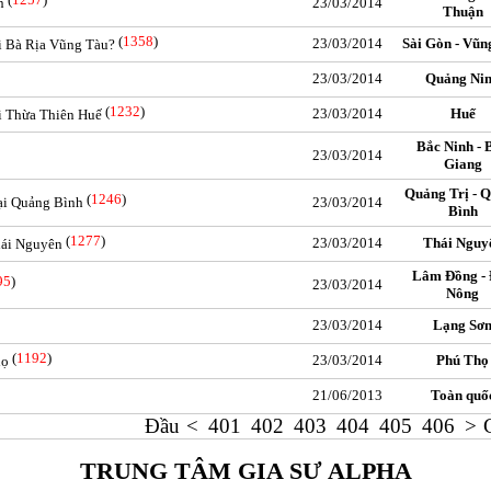
n
23/03/2014
Thuận
(
1358
)
23/03/2014
Sài Gòn - Vũn
ại Bà Rịa Vũng Tàu?
23/03/2014
Quảng Ni
(
1232
)
23/03/2014
Huế
ại Thừa Thiên Huế
Bắc Ninh - 
23/03/2014
Giang
Quảng Trị - 
(
1246
)
tại Quảng Bình
23/03/2014
Bình
(
1277
)
23/03/2014
Thái Nguy
Thái Nguyên
Lâm Đồng -
95
)
23/03/2014
Nông
23/03/2014
Lạng Sơ
(
1192
)
23/03/2014
Phú Thọ
họ
21/06/2013
Toàn quố
Đầu
<
401
402
403
404
405
406
>
TRUNG TÂM GIA SƯ ALPHA