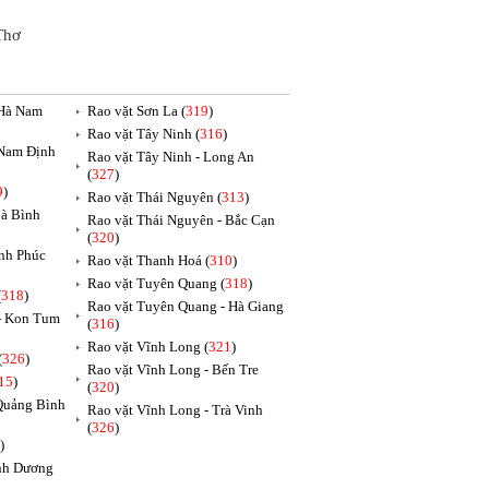
Thơ
 Hà Nam
Rao vặt Sơn La (
319
)
Rao vặt Tây Ninh (
316
)
 Nam Định
Rao vặt Tây Ninh - Long An
(
327
)
9
)
Rao vặt Thái Nguyên (
313
)
oà Bình
Rao vặt Thái Nguyên - Bắc Cạn
(
320
)
ĩnh Phúc
Rao vặt Thanh Hoá (
310
)
Rao vặt Tuyên Quang (
318
)
(
318
)
Rao vặt Tuyên Quang - Hà Giang
 - Kon Tum
(
316
)
Rao vặt Vĩnh Long (
321
)
(
326
)
Rao vặt Vĩnh Long - Bến Tre
15
)
(
320
)
 Quảng Bình
Rao vặt Vĩnh Long - Trà Vinh
(
326
)
)
ình Dương