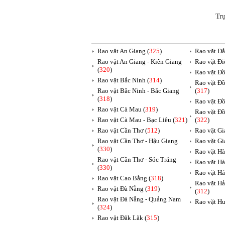
Tr
Rao vặt An Giang (
325
)
Rao vặt Đắ
Rao vặt An Giang - Kiên Giang
Rao vặt Đi
(
320
)
Rao vặt Đồ
Rao vặt Bắc Ninh (
314
)
Rao vặt Đồ
Rao vặt Bắc Ninh - Bắc Giang
(
317
)
(
318
)
Rao vặt Đồ
Rao vặt Cà Mau (
319
)
Rao vặt Đồ
Rao vặt Cà Mau - Bạc Liêu (
321
)
(
322
)
Rao vặt Cần Thơ (
512
)
Rao vặt Gia
Rao vặt Cần Thơ - Hậu Giang
Rao vặt Gi
(
330
)
Rao vặt Hà
Rao vặt Cần Thơ - Sóc Trăng
Rao vặt Hà
(
330
)
Rao vặt Hả
Rao vặt Cao Bằng (
318
)
Rao vặt Hả
Rao vặt Đà Nẵng (
319
)
(
312
)
Rao vặt Đà Nẵng - Quảng Nam
Rao vặt Hu
(
324
)
Rao vặt Đăk Lăk (
315
)