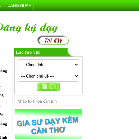
Ệ
ĐĂNG NHẬP
Lọc rao vặt
uảng
g
ng
g
ên
uảng
Bình