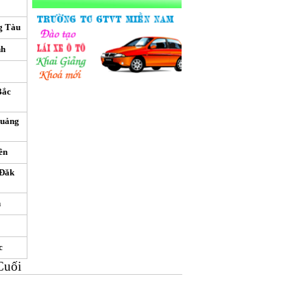
g Tàu
nh
Bắc
Quảng
ên
 Đăk
n
c
Cuối