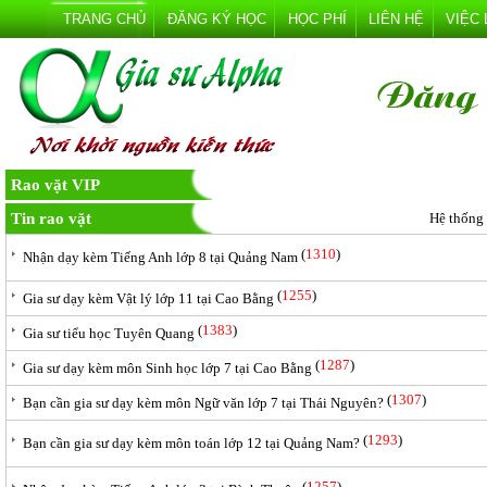
TRANG CHỦ
ĐĂNG KÝ HỌC
HỌC PHÍ
LIÊN HỆ
VIỆC
Rao vặt VIP
Tin rao vặt
Hệ thống
(
1310
)
Nhận dạy kèm Tiếng Anh lớp 8 tại Quảng Nam
(
1255
)
Gia sư dạy kèm Vật lý lớp 11 tại Cao Bằng
(
1383
)
Gia sư tiểu học Tuyên Quang
(
1287
)
Gia sư dạy kèm môn Sinh học lớp 7 tại Cao Bằng
(
1307
)
Bạn cần gia sư dạy kèm môn Ngữ văn lớp 7 tại Thái Nguyên?
(
1293
)
Bạn cần gia sư dạy kèm môn toán lớp 12 tại Quảng Nam?
(
1257
)