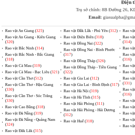
Điện 
Trụ sở chính: 8B Đường 26, K
Email:
giasualpha@gma
Rao vặt An Giang (
325
)
Rao vặt Đắk Lắk - Phú Yên (
312
)
Rao vặ
Rao vặt An Giang - Kiên Giang
Rao vặt Điện Biên (
318
)
Rao vặ
(
320
)
(
314
)
Rao vặt Đồng Nai (
322
)
Rao vặt Bắc Ninh (
314
)
Rao vặ
Rao vặt Đồng Nai - Bình Phước
Rao vặt Bắc Ninh - Bắc Giang
(
317
)
Rao vặ
(
318
)
(
316
)
Rao vặt Đồng Tháp (
326
)
Rao vặt Cà Mau (
319
)
Rao vặt
Rao vặt Đồng Tháp - Tiền Giang
Rao vặt Cà Mau - Bạc Liêu (
321
)
(
322
)
Rao vặ
Rao vặt Cần Thơ (
512
)
Rao vặt Gia Lai (
312
)
Rao vặ
(
331
)
Rao vặt Cần Thơ - Hậu Giang
Rao vặt Gia Lai - Bình Định (
317
)
(
330
)
Rao vặ
Rao vặt Hà Nội (
319
)
(
316
)
Rao vặt Cần Thơ - Sóc Trăng
Rao vặt Hà Tĩnh (
315
)
(
330
)
Rao vặt
Rao vặt Hải Phòng (
311
)
Rao vặt Cao Bằng (
318
)
Rao vặt
Rao vặt Hải Phòng - Hải Dương
Rao vặt Đà Nẵng (
319
)
Rao vặt
(
312
)
Rao vặt Đà Nẵng - Quảng Nam
Rao vặt
Rao vặt Huế (
318
)
(
324
)
Rao vặt
Rao vặt Đăk Lăk (
315
)