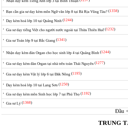
Nhận dạy kèm Tiếng Anh lớp 3 tại Bình Thuận
(
1358
)
Bạn cần gia sư dạy kèm môn Ngữ văn lớp 8 tại Bà Rịa Vũng Tàu?
(
1244
)
Dạy kèm hoá lớp 10 tại Quảng Ninh
(
1232
)
Gia sư dạy tiếng Việt cho người nước ngoài tại Thừa Thiên Huế
(
1341
)
Gia sư Toán lớp 9 tại Bắc Giang
(
1244
)
Nhận dạy kèm đàn Organ cho học sinh lớp 4 tại Quảng Bình
(
1277
)
Gia sư dạy kèm đàn Organ tại nhà trên toàn Thái Nguyên
(
1195
)
Gia sư dạy kèm Vật lý lớp 6 tại Đăk Nông
(
1250
)
Dạy kèm hoá lớp 10 tại Lạng Sơn
(
1192
)
Gia sư dạy kèm môn Sinh học lớp 7 tại Phú Thọ
(
1368
)
Gia sư Lý
Đầu
TRUNG T