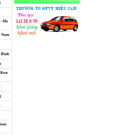
n
- Hà
à Nam
 Bình
n
 Kon
u
g
n
 Nam