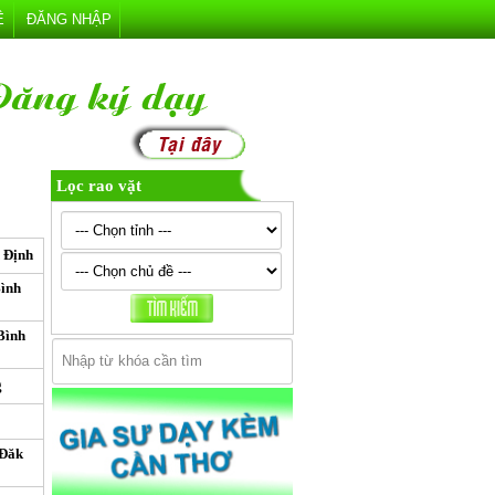
Ệ
ĐĂNG NHẬP
Lọc rao vặt
h Định
Bình
Bình
g
 Đăk