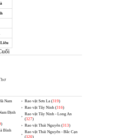
à
nh
g
 Liêu
Cuối
Thơ
 Hà Nam
Rao vặt Sơn La (
319
)
Rao vặt Tây Ninh (
316
)
 Nam Định
Rao vặt Tây Ninh - Long An
(
327
)
9
)
Rao vặt Thái Nguyên (
313
)
oà Bình
Rao vặt Thái Nguyên - Bắc Cạn
(
320
)