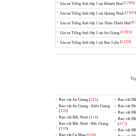
(
1260
)
Gia sư Tiếng Anh lớp 1 tại Khánh Hoà
(
1362
)
Gia sư Tiếng Anh lớp 1 tại Quảng Ninh
(
1
Gia sư Tiếng Anh lớp 1 tại Thừa Thiên Huế
(
1381
)
Gia sư Tiếng Anh lớp 1 tại An Giang
(
1220
)
Gia sư Tiếng Anh lớp 1 tại Bạc Liêu
Tr
Rao vặt An Giang (
325
)
Rao vặt Đắ
Rao vặt An Giang - Kiên Giang
Rao vặt Đi
(
320
)
Rao vặt Đồ
Rao vặt Bắc Ninh (
314
)
Rao vặt Đồ
Rao vặt Bắc Ninh - Bắc Giang
(
317
)
(
318
)
Rao vặt Đồ
Rao vặt Cà Mau (
319
)