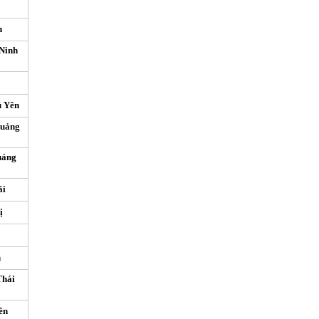
h
Ninh
ú Yên
Quảng
uảng
ãi
ị
h
Thái
ên