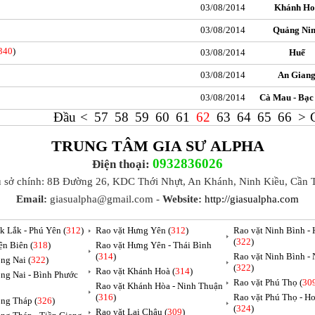
03/08/2014
Khánh Ho
03/08/2014
Quảng Ni
340
)
03/08/2014
Huế
03/08/2014
An Gian
03/08/2014
Cà Mau - Bạc
Đầu
<
57
58
59
60
61
62
63
64
65
66
>
TRUNG TÂM GIA SƯ ALPHA
0932836026
Điện thoại:
ụ sở chính: 8B Đường 26, KDC Thới Nhựt, An Khánh, Ninh Kiều, Cần 
Email:
giasualpha@gmail.com -
Website:
http://giasualpha.com
k Lắk - Phú Yên (
312
)
Rao vặt Hưng Yên (
312
)
Rao vặt Ninh Bình -
(
322
)
ện Biên (
318
)
Rao vặt Hưng Yên - Thái Bình
(
314
)
Rao vặt Ninh Bình -
ng Nai (
322
)
(
322
)
Rao vặt Khánh Hoà (
314
)
ng Nai - Bình Phước
Rao vặt Phú Thọ (
30
Rao vặt Khánh Hòa - Ninh Thuận
(
316
)
Rao vặt Phú Thọ - H
ng Tháp (
326
)
(
324
)
Rao vặt Lai Châu (
309
)