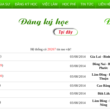
GIA SƯ
ĐĂNG KÝ HỌC
VIỆC LÀM
HỌC PHÍ
TIN TỨC
LIÊN H
Hệ thống có
20267
tin rao vặt!
6
)
03/08/2014
Gia Lai - Bìn
Đồng Nai - 
09
)
03/08/2014
Phước
Lâm Đồng - 
86
)
03/08/2014
Thuận
)
03/08/2014
Cao Bằn
03/08/2014
Đăk Lăk
Lâm Đồng -
)
03/08/2014
Nông