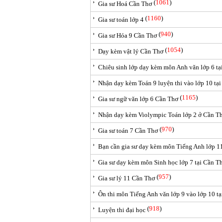
(
1061
)
Gia sư Hoá Cần Thơ
(
1160
)
Gia sư toán lớp 4
(
940
)
Gia sư Hóa 9 Cần Thơ
(
1054
)
Dạy kèm vật lý Cần Thơ
Chiêu sinh lớp dạy kèm môn Anh văn lớp 6 tạ
Nhận dạy kèm Toán 9 luyện thi vào lớp 10 tạ
(
1165
)
Gia sư ngữ văn lớp 6 Cần Thơ
Nhận dạy kèm Violympic Toán lớp 2 ở Cần T
(
970
)
Gia sư toán 7 Cần Thơ
Bạn cần gia sư dạy kèm môn Tiếng Anh lớp 1
Gia sư dạy kèm môn Sinh học lớp 7 tại Cần T
(
957
)
Gia sư lý 11 Cần Thơ
Ôn thi môn Tiếng Anh văn lớp 9 vào lớp 10 t
(
918
)
Luyện thi đại học