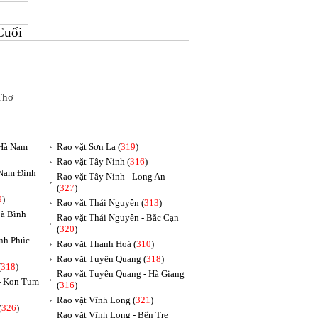
Cuối
Thơ
 Hà Nam
Rao vặt Sơn La (
319
)
Rao vặt Tây Ninh (
316
)
 Nam Định
Rao vặt Tây Ninh - Long An
(
327
)
9
)
Rao vặt Thái Nguyên (
313
)
oà Bình
Rao vặt Thái Nguyên - Bắc Cạn
(
320
)
ĩnh Phúc
Rao vặt Thanh Hoá (
310
)
Rao vặt Tuyên Quang (
318
)
(
318
)
Rao vặt Tuyên Quang - Hà Giang
 - Kon Tum
(
316
)
Rao vặt Vĩnh Long (
321
)
(
326
)
Rao vặt Vĩnh Long - Bến Tre