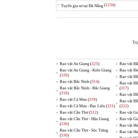
(
1234
)
Tuyển gia sư tại Đà Nẵng
Tr
Rao vặt An Giang (
325
)
Rao vặt Đắ
Rao vặt An Giang - Kiên Giang
Rao vặt Đi
(
320
)
Rao vặt Đồ
Rao vặt Bắc Ninh (
314
)
Rao vặt Đồ
Rao vặt Bắc Ninh - Bắc Giang
(
317
)
(
318
)
Rao vặt Đồ
Rao vặt Cà Mau (
319
)
Rao vặt Đồ
Rao vặt Cà Mau - Bạc Liêu (
321
)
(
322
)
Rao vặt Cần Thơ (
512
)
Rao vặt Gia
Rao vặt Cần Thơ - Hậu Giang
Rao vặt Gi
(
330
)
Rao vặt Hà
Rao vặt Cần Thơ - Sóc Trăng
Rao vặt Hà
(
330
)