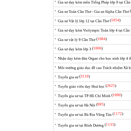
Gia sư dạy kèm môn Tiếng Pháp lớp 9 tại Cần
(
Gia sư Toán Cần Thơ - Gia sư Alpha Cần Thơ
(
1054
)
Gia sư Vật lý lớp 12 tại Cần Thơ
Gia sư dạy kèm Violympic Toán lớp 4 tại Cần
(
1084
)
Gia sư vật lý 9 Cần Thơ
(
1006
)
Gia sư dạy kèm lớp 3
Nhận dạy kèm đàn Organ cho học sinh lớp 4 
Môi trường giáo dục đề cao Trách nhiệm Xã 
(
3110
)
Tuyển gia sư
(
2625
)
Tuyển giáo viên dạy Hoá học
(
1090
)
Tuyển gia sư tại TP Hồ Chí Minh
(
995
)
Tuyển gia sư tại Hà Nội
(
1172
)
Tuyển gia sư tại Bà Rịa Vũng Tàu
(
1133
)
Tuyển gia sư tại Bình Dương