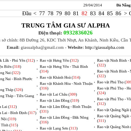
29/04/2014
Đà Nẵng
Đầu
<
77
78
79
80
81
82
83
84
85
86
>
TRUNG TÂM GIA SƯ ALPHA
0932836026
Điện thoại:
ụ sở chính: 8B Đường 26, KDC Thới Nhựt, An Khánh, Ninh Kiều, Cần 
Email:
giasualpha@gmail.com -
Website:
http://giasualpha.com
k Lắk - Phú Yên (
312
)
Rao vặt Hưng Yên (
312
)
Rao vặt Ninh Bình -
(
322
)
ện Biên (
318
)
Rao vặt Hưng Yên - Thái Bình
(
314
)
Rao vặt Ninh Bình -
ng Nai (
322
)
(
322
)
Rao vặt Khánh Hoà (
314
)
ng Nai - Bình Phước
Rao vặt Phú Thọ (
30
Rao vặt Khánh Hòa - Ninh Thuận
(
316
)
Rao vặt Phú Thọ - H
ng Tháp (
326
)
(
324
)
Rao vặt Lai Châu (
309
)
ng Tháp - Tiền Giang
Rao vặt Phú Thọ - V
Rao vặt Lâm Đồng (
319
)
(
312
)
 Lai (
312
)
Rao vặt Lâm Đồng - Bình Thuận
Rao vặt Quãng Ngãi 
(
331
)
a Lai - Bình Định (
317
)
Rao vặt Quảng Ngãi
Rao vặt Lâm Đồng - Đăk Nông
 Nội (
319
)
(
311
)
(
316
)
 Tĩnh (
315
)
Rao vặt Quảng Ninh 
Rao vặt Lạng Sơn (
313
)