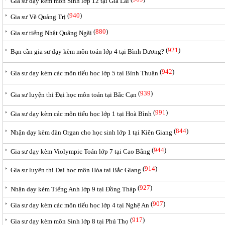
Gia sư dạy kèm môn Sinh lớp 12 tại Gia Lai
(
940
)
Gia sư Vẽ Quảng Trị
(
880
)
Gia sư tiếng Nhật Quãng Ngãi
(
921
)
Bạn cần gia sư dạy kèm môn toán lớp 4 tại Bình Dương?
(
942
)
Gia sư dạy kèm các môn tiểu học lớp 5 tại Bình Thuận
(
939
)
Gia sư luyện thi Đại học môn toán tại Bắc Cạn
(
991
)
Gia sư dạy kèm các môn tiểu học lớp 1 tại Hoà Bình
(
844
)
Nhận dạy kèm đàn Organ cho học sinh lớp 1 tại Kiên Giang
(
944
)
Gia sư dạy kèm Violympic Toán lớp 7 tại Cao Bằng
(
914
)
Gia sư luyện thi Đại học môn Hóa tại Bắc Giang
(
927
)
Nhận dạy kèm Tiếng Anh lớp 9 tại Đồng Tháp
(
907
)
Gia sư dạy kèm các môn tiểu học lớp 4 tại Nghệ An
(
917
)
Gia sư dạy kèm môn Sinh lớp 8 tại Phú Thọ