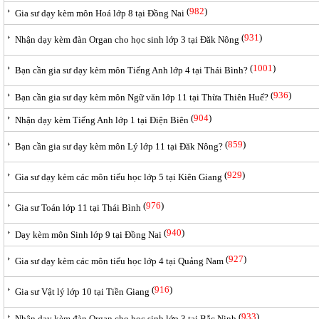
(
982
)
Gia sư dạy kèm môn Hoá lớp 8 tại Đồng Nai
(
931
)
Nhận dạy kèm đàn Organ cho học sinh lớp 3 tại Đăk Nông
(
1001
)
Bạn cần gia sư dạy kèm môn Tiếng Anh lớp 4 tại Thái Bình?
(
936
)
Bạn cần gia sư dạy kèm môn Ngữ văn lớp 11 tại Thừa Thiên Huế?
(
904
)
Nhận dạy kèm Tiếng Anh lớp 1 tại Điện Biên
(
859
)
Bạn cần gia sư dạy kèm môn Lý lớp 11 tại Đăk Nông?
(
929
)
Gia sư dạy kèm các môn tiểu học lớp 5 tại Kiên Giang
(
976
)
Gia sư Toán lớp 11 tại Thái Bình
(
940
)
Dạy kèm môn Sinh lớp 9 tại Đồng Nai
(
927
)
Gia sư dạy kèm các môn tiểu học lớp 4 tại Quảng Nam
(
916
)
Gia sư Vật lý lớp 10 tại Tiền Giang
(
933
)
Nhận dạy kèm đàn Organ cho học sinh lớp 3 tại Bắc Ninh