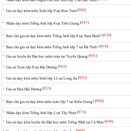
(
990
)
Gia sư dạy kèm môn Sinh lớp 9 tại Kon Tum
(
947
)
Nhận dạy kèm Tiếng Anh lớp 8 tại Tiền Giang
(
930
)
Bạn cần gia sư dạy kèm môn Tiếng Anh lớp 8 tại Nam Định?
(
918
)
Bạn cần gia sư dạy kèm môn Tiếng Anh lớp 7 tại Hà Tĩnh?
(
941
)
Gia sư luyện thi Đại học môn toán tại Tuyên Quang
(
962
)
Gia sư Toán lớp 9 tại Hải Dương
(
955
)
Gia sư dạy kèm môn Sinh lớp 12 tại Long An
(
955
)
Gia sư Hoá Hải Dương
(
898
)
Bạn cần gia sư dạy kèm môn toán lớp 7 tại Kiên Giang?
(
873
)
Nhận dạy kèm Tiếng Anh lớp 2 tại Tây Ninh
(
948
)
Gia sư dạy kèm luyện thi Đại học môn Tiếng Nhật tại Cà Mau
(
969
)