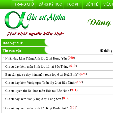
TRANG CHỦ
ĐĂNG KÝ HỌC
HỌC PHÍ
LIÊN HỆ
VIỆC
Rao vặt VIP
Tin rao vặt
Hệ thống
(
960
)
Nhận dạy kèm Tiếng Anh lớp 2 tại Hưng Yên
(
919
)
Gia sư dạy kèm môn Sinh lớp 11 tại Sóc Trăng
(
924
)
Bạn cần gia sư dạy kèm môn toán lớp 6 tại Hoà Bình?
(
872
)
Gia sư dạy kèm Violympic Toán lớp 2 tại Bắc Ninh
(
911
)
Gia sư luyện thi Đại học môn Hóa tại Bắc Ninh
(
887
)
Gia sư dạy kèm Vật lý lớp 8 tại Lạng Sơn
(
851
)
Gia sư dạy kèm môn Sinh lớp 6 tại Bình Phước