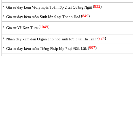
(
832
)
Gia sư dạy kèm Violympic Toán lớp 2 tại Quãng Ngãi
(
849
)
Gia sư dạy kèm môn Sinh lớp 9 tại Thanh Hoá
(
1049
)
Gia sư Vẽ Kon Tum
(
924
)
Nhận dạy kèm đàn Organ cho học sinh lớp 5 tại Hà Tĩnh
(
997
)
Gia sư dạy kèm môn Tiếng Pháp lớp 7 tại Đăk Lăk
(
842
)
Gia sư dạy kèm Violympic Toán lớp 5 tại Hà Tĩnh
(
892
)
Nhận dạy kèm đàn Organ cho học sinh lớp 5 tại Đồng Tháp
Đầu
<
339
340
341
34
TRUNG T
Điện 
Trụ sở chính: 8B Đường 26, K
Email:
giasualpha@gma
Rao vặt An Giang (
325
)
Rao vặt Đắk Lắk - Phú Yên (
312
)
Rao vặ
Rao vặt An Giang - Kiên Giang
Rao vặt Điện Biên (
318
)
Rao vặ