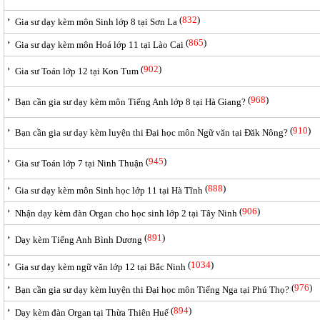
(
832
)
Gia sư dạy kèm môn Sinh lớp 8 tại Sơn La
(
865
)
Gia sư dạy kèm môn Hoá lớp 11 tại Lào Cai
(
902
)
Gia sư Toán lớp 12 tại Kon Tum
(
968
)
Bạn cần gia sư dạy kèm môn Tiếng Anh lớp 8 tại Hà Giang?
(
910
)
Bạn cần gia sư dạy kèm luyện thi Đại học môn Ngữ văn tại Đăk Nông?
(
945
)
Gia sư Toán lớp 7 tại Ninh Thuận
(
888
)
Gia sư dạy kèm môn Sinh học lớp 11 tại Hà Tĩnh
(
906
)
Nhận dạy kèm đàn Organ cho học sinh lớp 2 tại Tây Ninh
(
891
)
Dạy kèm Tiếng Anh Bình Dương
(
1034
)
Gia sư dạy kèm ngữ văn lớp 12 tại Bắc Ninh
(
976
)
Bạn cần gia sư dạy kèm luyện thi Đại học môn Tiếng Nga tại Phú Thọ?
(
894
)
Dạy kèm đàn Organ tại Thừa Thiên Huế