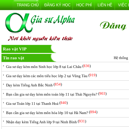
TRANG CHỦ
ĐĂNG KÝ HỌC
HỌC PHÍ
LIÊN HỆ
VIỆC
Rao vặt VIP
Tin rao vặt
Hệ thống
(
836
)
Gia sư dạy kèm môn Sinh học lớp 8 tại Lai Châu
(
919
)
Gia sư dạy kèm các môn tiểu học lớp 2 tại Vũng Tàu
(
854
)
Dạy kèm Tiếng Anh Bắc Ninh
(
903
)
Bạn cần gia sư dạy kèm môn toán lớp 11 tại Thái Nguyên?
(
840
)
Gia sư Toán lớp 11 tại Thanh Hoá
(
894
)
Bạn cần gia sư dạy kèm môn hóa lớp 10 tại Hà Nam?
(
931
)
Nhận dạy kèm Tiếng Anh lớp 9 tại Ninh Bình