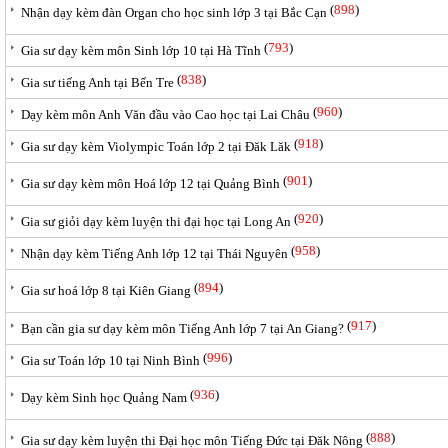
(
898
)
Nhận dạy kèm đàn Organ cho học sinh lớp 3 tại Bắc Cạn
(
793
)
Gia sư dạy kèm môn Sinh lớp 10 tại Hà Tĩnh
(
838
)
Gia sư tiếng Anh tại Bến Tre
(
960
)
Dạy kèm môn Anh Văn đầu vào Cao học tại Lai Châu
(
918
)
Gia sư dạy kèm Violympic Toán lớp 2 tại Đăk Lăk
(
901
)
Gia sư dạy kèm môn Hoá lớp 12 tại Quảng Bình
(
920
)
Gia sư giỏi dạy kèm luyện thi đại học tại Long An
(
958
)
Nhận dạy kèm Tiếng Anh lớp 12 tại Thái Nguyên
(
894
)
Gia sư hoá lớp 8 tại Kiên Giang
(
917
)
Bạn cần gia sư dạy kèm môn Tiếng Anh lớp 7 tại An Giang?
(
996
)
Gia sư Toán lớp 10 tại Ninh Bình
(
936
)
Dạy kèm Sinh học Quảng Nam
(
888
)
Gia sư dạy kèm luyện thi Đại học môn Tiếng Đức tại Đăk Nông