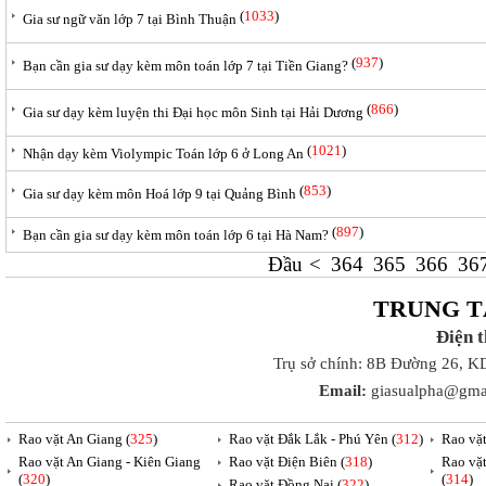
(
1033
)
Gia sư ngữ văn lớp 7 tại Bình Thuận
(
937
)
Bạn cần gia sư dạy kèm môn toán lớp 7 tại Tiền Giang?
(
866
)
Gia sư dạy kèm luyện thi Đại học môn Sinh tại Hải Dương
(
1021
)
Nhận dạy kèm Violympic Toán lớp 6 ở Long An
(
853
)
Gia sư dạy kèm môn Hoá lớp 9 tại Quảng Bình
(
897
)
Bạn cần gia sư dạy kèm môn toán lớp 6 tại Hà Nam?
Đầu
<
364
365
366
36
TRUNG T
Điện 
Trụ sở chính: 8B Đường 26, K
Email:
giasualpha@gma
Rao vặt An Giang (
325
)
Rao vặt Đắk Lắk - Phú Yên (
312
)
Rao vặ
Rao vặt An Giang - Kiên Giang
Rao vặt Điện Biên (
318
)
Rao vặ
(
320
)
(
314
)
Rao vặt Đồng Nai (
322
)