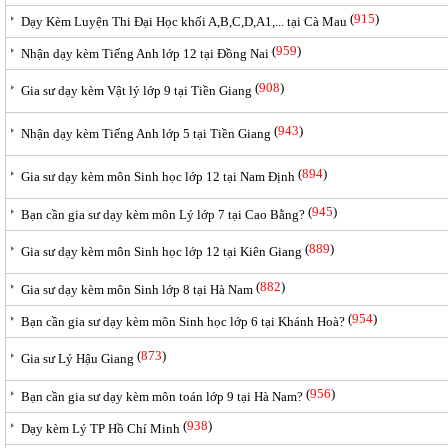
(
915
)
Dạy Kèm Luyện Thi Đại Học khối A,B,C,D,A1,... tại Cà Mau
(
959
)
Nhận dạy kèm Tiếng Anh lớp 12 tại Đồng Nai
(
908
)
Gia sư dạy kèm Vật lý lớp 9 tại Tiền Giang
(
943
)
Nhận dạy kèm Tiếng Anh lớp 5 tại Tiền Giang
(
894
)
Gia sư dạy kèm môn Sinh học lớp 12 tại Nam Định
(
945
)
Bạn cần gia sư dạy kèm môn Lý lớp 7 tại Cao Bằng?
(
889
)
Gia sư dạy kèm môn Sinh học lớp 12 tại Kiên Giang
(
882
)
Gia sư dạy kèm môn Sinh lớp 8 tại Hà Nam
(
954
)
Bạn cần gia sư dạy kèm môn Sinh học lớp 6 tại Khánh Hoà?
(
873
)
Gia sư Lý Hậu Giang
(
956
)
Bạn cần gia sư dạy kèm môn toán lớp 9 tại Hà Nam?
(
938
)
Dạy kèm Lý TP Hồ Chí Minh