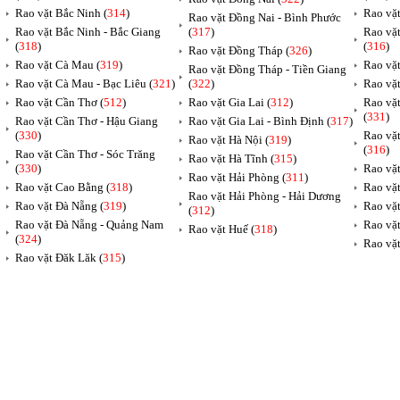
Rao vặt Bắc Ninh (
314
)
Rao vặ
Rao vặt Đồng Nai - Bình Phước
Rao vặt Bắc Ninh - Bắc Giang
(
317
)
Rao vặ
(
318
)
(
316
)
Rao vặt Đồng Tháp (
326
)
Rao vặt Cà Mau (
319
)
Rao vặt
Rao vặt Đồng Tháp - Tiền Giang
Rao vặt Cà Mau - Bạc Liêu (
321
)
(
322
)
Rao vặ
Rao vặt Cần Thơ (
512
)
Rao vặt Gia Lai (
312
)
Rao vặ
(
331
)
Rao vặt Cần Thơ - Hậu Giang
Rao vặt Gia Lai - Bình Định (
317
)
(
330
)
Rao vặ
Rao vặt Hà Nội (
319
)
(
316
)
Rao vặt Cần Thơ - Sóc Trăng
Rao vặt Hà Tĩnh (
315
)
(
330
)
Rao vặt
Rao vặt Hải Phòng (
311
)
Rao vặt Cao Bằng (
318
)
Rao vặt
Rao vặt Hải Phòng - Hải Dương
Rao vặt Đà Nẵng (
319
)
Rao vặt
(
312
)
Rao vặt Đà Nẵng - Quảng Nam
Rao vặt
Rao vặt Huế (
318
)
(
324
)
Rao vặt
Rao vặt Đăk Lăk (
315
)