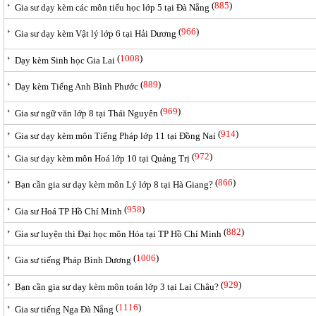
(
885
)
Gia sư dạy kèm các môn tiểu học lớp 5 tại Đà Nẵng
(
966
)
Gia sư dạy kèm Vật lý lớp 6 tại Hải Dương
(
1008
)
Dạy kèm Sinh học Gia Lai
(
889
)
Dạy kèm Tiếng Anh Bình Phước
(
969
)
Gia sư ngữ văn lớp 8 tại Thái Nguyên
(
914
)
Gia sư dạy kèm môn Tiếng Pháp lớp 11 tại Đồng Nai
(
972
)
Gia sư dạy kèm môn Hoá lớp 10 tại Quảng Trị
(
866
)
Bạn cần gia sư dạy kèm môn Lý lớp 8 tại Hà Giang?
(
958
)
Gia sư Hoá TP Hồ Chí Minh
(
882
)
Gia sư luyện thi Đại học môn Hóa tại TP Hồ Chí Minh
(
1006
)
Gia sư tiếng Pháp Bình Dương
(
929
)
Bạn cần gia sư dạy kèm môn toán lớp 3 tại Lai Châu?
(
1116
)
Gia sư tiếng Nga Đà Nẵng