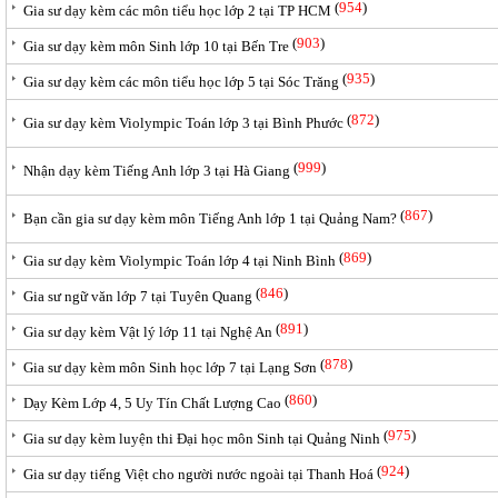
(
954
)
Gia sư dạy kèm các môn tiểu học lớp 2 tại TP HCM
(
903
)
Gia sư dạy kèm môn Sinh lớp 10 tại Bến Tre
(
935
)
Gia sư dạy kèm các môn tiểu học lớp 5 tại Sóc Trăng
(
872
)
Gia sư dạy kèm Violympic Toán lớp 3 tại Bình Phước
(
999
)
Nhận dạy kèm Tiếng Anh lớp 3 tại Hà Giang
(
867
)
Bạn cần gia sư dạy kèm môn Tiếng Anh lớp 1 tại Quảng Nam?
(
869
)
Gia sư dạy kèm Violympic Toán lớp 4 tại Ninh Bình
(
846
)
Gia sư ngữ văn lớp 7 tại Tuyên Quang
(
891
)
Gia sư dạy kèm Vật lý lớp 11 tại Nghệ An
(
878
)
Gia sư dạy kèm môn Sinh học lớp 7 tại Lạng Sơn
(
860
)
Dạy Kèm Lớp 4, 5 Uy Tín Chất Lượng Cao
(
975
)
Gia sư dạy kèm luyện thi Đại học môn Sinh tại Quảng Ninh
(
924
)
Gia sư dạy tiếng Việt cho người nước ngoài tại Thanh Hoá