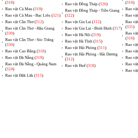
(
318
)
(
316
)
Rao vặt Đồng Tháp (
326
)
Rao vặt Cà Mau (
319
)
Rao vặt
Rao vặt Đồng Tháp - Tiền Giang
Rao vặt Cà Mau - Bạc Liêu (
321
)
(
322
)
Rao vặ
Rao vặt Cần Thơ (
512
)
Rao vặt Gia Lai (
312
)
Rao vặ
(
331
)
Rao vặt Cần Thơ - Hậu Giang
Rao vặt Gia Lai - Bình Định (
317
)
(
330
)
Rao vặ
Rao vặt Hà Nội (
319
)
(
316
)
Rao vặt Cần Thơ - Sóc Trăng
Rao vặt Hà Tĩnh (
315
)
(
330
)
Rao vặt
Rao vặt Hải Phòng (
311
)
Rao vặt Cao Bằng (
318
)
Rao vặt
Rao vặt Hải Phòng - Hải Dương
Rao vặt Đà Nẵng (
319
)
Rao vặt
(
312
)
Rao vặt Đà Nẵng - Quảng Nam
Rao vặt
Rao vặt Huế (
318
)
(
324
)
Rao vặt
Rao vặt Đăk Lăk (
315
)