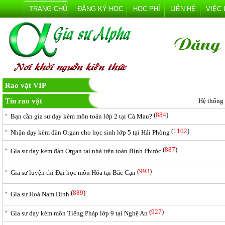
TRANG CHỦ
ĐĂNG KÝ HỌC
HỌC PHÍ
LIÊN HỆ
VIỆC
Rao vặt VIP
Tin rao vặt
Hệ thống
(
884
)
Bạn cần gia sư dạy kèm môn toán lớp 2 tại Cà Mau?
(
1102
)
Nhận dạy kèm đàn Organ cho học sinh lớp 5 tại Hải Phòng
(
887
)
Gia sư dạy kèm đàn Organ tại nhà trên toàn Bình Phước
(
993
)
Gia sư luyện thi Đại học môn Hóa tại Bắc Cạn
(
889
)
Gia sư Hoá Nam Định
(
927
)
Gia sư dạy kèm môn Tiếng Pháp lớp 9 tại Nghệ An