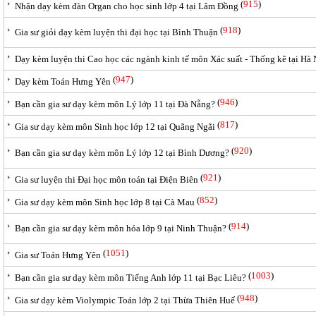
(
915
)
Nhận dạy kèm đàn Organ cho học sinh lớp 4 tại Lâm Đồng
(
918
)
Gia sư giỏi dạy kèm luyện thi đại học tại Bình Thuận
Dạy kèm luyện thi Cao học các ngành kinh tế môn Xác suất - Thống kê tại Hà
(
947
)
Dạy kèm Toán Hưng Yên
(
946
)
Bạn cần gia sư dạy kèm môn Lý lớp 11 tại Đà Nẵng?
(
817
)
Gia sư dạy kèm môn Sinh học lớp 12 tại Quãng Ngãi
(
920
)
Bạn cần gia sư dạy kèm môn Lý lớp 12 tại Bình Dương?
(
921
)
Gia sư luyện thi Đại học môn toán tại Điện Biên
(
852
)
Gia sư dạy kèm môn Sinh học lớp 8 tại Cà Mau
(
914
)
Bạn cần gia sư dạy kèm môn hóa lớp 9 tại Ninh Thuận?
(
1051
)
Gia sư Toán Hưng Yên
(
1003
)
Bạn cần gia sư dạy kèm môn Tiếng Anh lớp 11 tại Bạc Liêu?
(
948
)
Gia sư dạy kèm Violympic Toán lớp 2 tại Thừa Thiên Huế