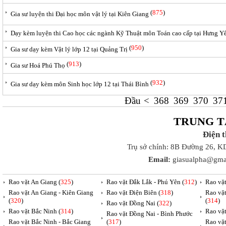
(
875
)
Gia sư luyện thi Đại học môn vật lý tại Kiên Giang
Dạy kèm luyện thi Cao học các ngành Kỹ Thuật môn Toán cao cấp tại Hưng Y
(
950
)
Gia sư dạy kèm Vật lý lớp 12 tại Quảng Trị
(
913
)
Gia sư Hoá Phú Thọ
(
932
)
Gia sư dạy kèm môn Sinh học lớp 12 tại Thái Bình
Đầu
<
368
369
370
37
TRUNG T
Điện 
Trụ sở chính: 8B Đường 26, K
Email:
giasualpha@gma
Rao vặt An Giang (
325
)
Rao vặt Đắk Lắk - Phú Yên (
312
)
Rao vặ
Rao vặt An Giang - Kiên Giang
Rao vặt Điện Biên (
318
)
Rao vặ
(
320
)
(
314
)
Rao vặt Đồng Nai (
322
)
Rao vặt Bắc Ninh (
314
)
Rao vặ
Rao vặt Đồng Nai - Bình Phước
Rao vặt Bắc Ninh - Bắc Giang
(
317
)
Rao vặ